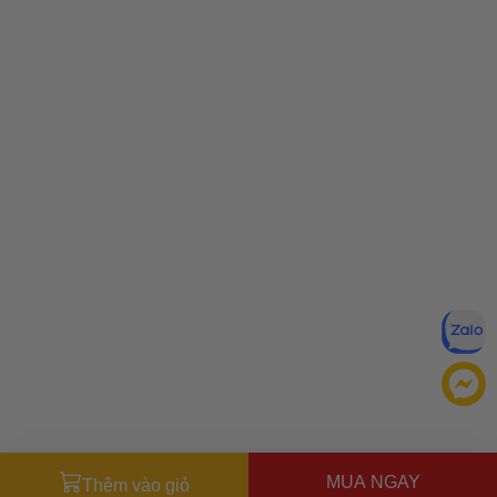
MUA NGAY
Thêm vào giỏ
Đăng ký để nhận ưu đãi qua email: