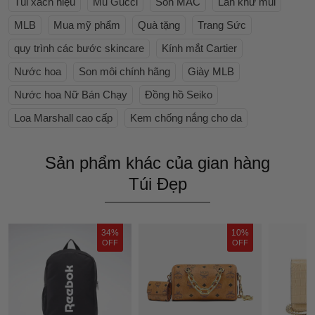
Túi xách hiệu
Mũ Gucci
Son MAC
Lăn khử mùi
MLB
Mua mỹ phẩm
Quà tặng
Trang Sức
quy trình các bước skincare
Kính mắt Cartier
Nước hoa
Son môi chính hãng
Giày MLB
Nước hoa Nữ Bán Chạy
Đồng hồ Seiko
Loa Marshall cao cấp
Kem chống nắng cho da
Sản phẩm khác của gian hàng
Túi Đẹp
34%
10%
OFF
OFF