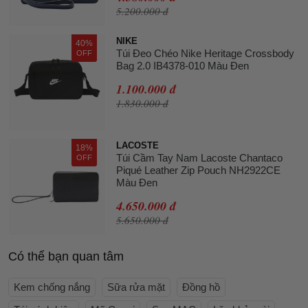
5.200.000 đ
NIKE
40%
Túi Đeo Chéo Nike Heritage Crossbody
OFF
Bag 2.0 IB4378-010 Màu Đen
1.100.000 đ
1.830.000 đ
LACOSTE
18%
Túi Cầm Tay Nam Lacoste Chantaco
OFF
Piqué Leather Zip Pouch NH2922CE
Màu Đen
4.650.000 đ
5.650.000 đ
Có thể bạn quan tâm
Kem chống nắng
Sữa rửa mặt
Đồng hồ