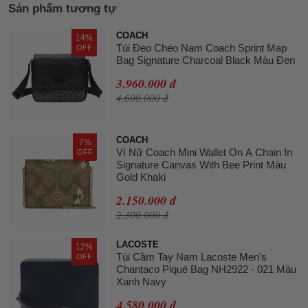
Sản phẩm tương tự
COACH
14%
Túi Đeo Chéo Nam Coach Sprint Map
OFF
Bag Signature Charcoal Black Màu Đen
3.960.000 đ
4.600.000 đ
COACH
7%
Ví Nữ Coach Mini Wallet On A Chain In
OFF
Signature Canvas With Bee Print Màu
Gold Khaki
2.150.000 đ
2.300.000 đ
LACOSTE
12%
Túi Cầm Tay Nam Lacoste Men's
OFF
Chantaco Piqué Bag NH2922 - 021 Màu
Xanh Navy
4.580.000 đ