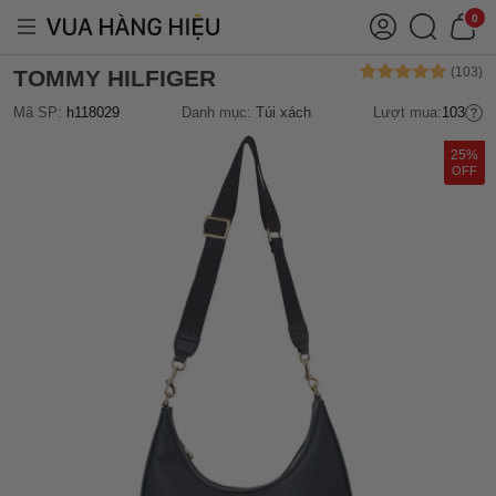
0
TOMMY HILFIGER
Mã SP:
h118029
Danh mục:
Túi xách
Lượt mua:
103
25%
OFF