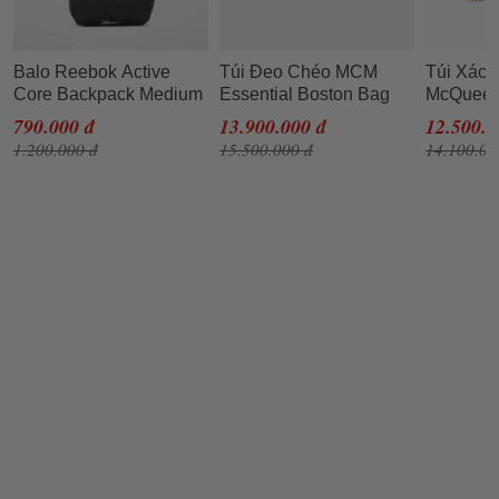
Balo Reebok Active
Túi Đeo Chéo MCM
Túi Xách
Core Backpack Medium
Essential Boston Bag
McQueen 
GP0176 Màu Đen
W/ Airpods Pro Case In
Croc-emb
790.000 đ
13.900.000 đ
12.500.0
Visetos Original Màu
Shoulde
1.200.000 đ
15.500.000 đ
14.100.00
Nâu