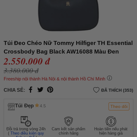
Túi Đeo Chéo Nữ Tommy Hilfiger TH Essential
Crossbody Bag Black AW16088 Màu Đen
2.550.000 đ
3.380.000 đ
Freeship nội thành Hà Nội & nội thành Hồ Chí Minh
CHIA SẺ:
ĐÃ THÍCH (353)
Túi Đẹp
4.5
Theo dõi
Đỗi trả trong vòng 24h
Cam kết sản phẩm
Hoàn tiền nếu phát
(
Theo điều kiện quy
chính hãng
hiện hàng giả