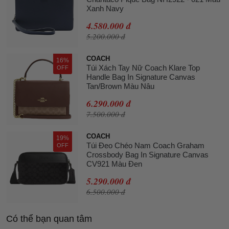
Xanh Navy
4.580.000 đ
5.200.000 đ
COACH
16%
Túi Xách Tay Nữ Coach Klare Top
OFF
Handle Bag In Signature Canvas
Tan/Brown Màu Nâu
6.290.000 đ
7.500.000 đ
COACH
19%
Túi Đeo Chéo Nam Coach Graham
OFF
Crossbody Bag In Signature Canvas
CV921 Màu Đen
5.290.000 đ
6.500.000 đ
Có thể bạn quan tâm