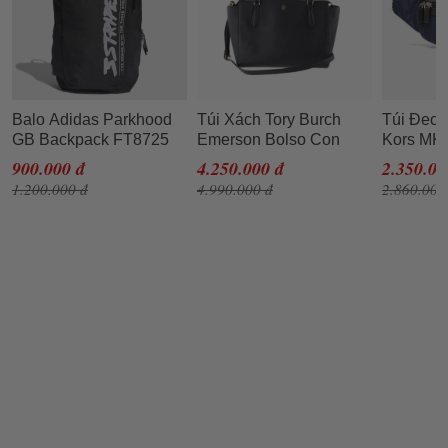
Balo Adidas Parkhood
Túi Xách Tory Burch
Túi Đeo 
GB Backpack FT8725
Emerson Bolso Con
Kors MK
Màu Đen
Cremallera Color Negro
Nylon Str
900.000 đ
4.250.000 đ
2.350.00
Màu Đen
Bags Mà
1.200.000 đ
4.990.000 đ
2.860.000