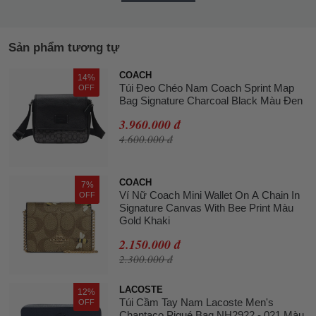
Sản phẩm tương tự
COACH
14%
Túi Đeo Chéo Nam Coach Sprint Map
OFF
Bag Signature Charcoal Black Màu Đen
3.960.000 đ
4.600.000 đ
COACH
7%
Ví Nữ Coach Mini Wallet On A Chain In
OFF
Signature Canvas With Bee Print Màu
Gold Khaki
2.150.000 đ
2.300.000 đ
LACOSTE
12%
Túi Cầm Tay Nam Lacoste Men's
OFF
Chantaco Piqué Bag NH2922 - 021 Màu