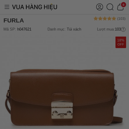
0
FURLA
Mã SP:
h047621
Danh mục:
Túi xách
Lượt mua:
103
18%
OFF