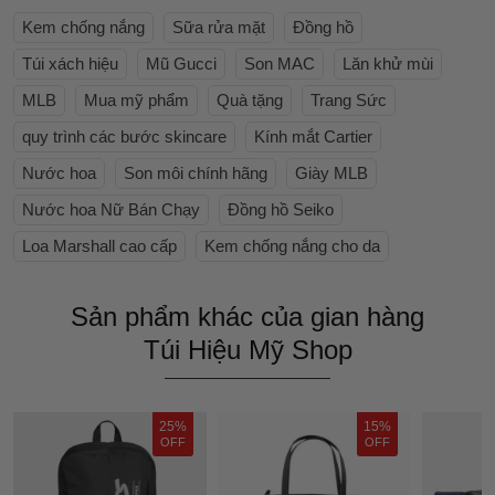
Kem chống nắng
Sữa rửa mặt
Đồng hồ
Túi xách hiệu
Mũ Gucci
Son MAC
Lăn khử mùi
MLB
Mua mỹ phẩm
Quà tặng
Trang Sức
quy trình các bước skincare
Kính mắt Cartier
Nước hoa
Son môi chính hãng
Giày MLB
Nước hoa Nữ Bán Chạy
Đồng hồ Seiko
Loa Marshall cao cấp
Kem chống nắng cho da
Sản phẩm khác của gian hàng
Túi Hiệu Mỹ Shop
25%
15%
OFF
OFF