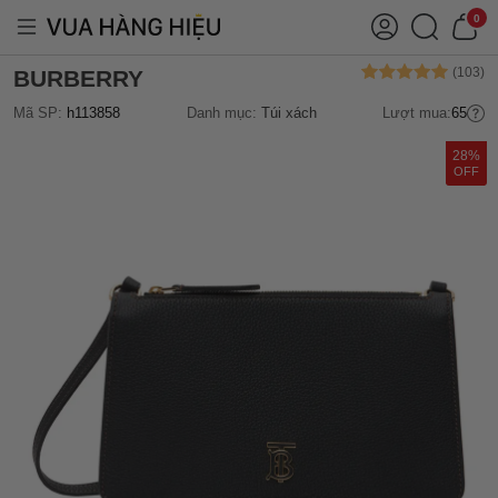
0
BURBERRY
Mã SP:
h113858
Danh mục:
Túi xách
Lượt mua:
65
28%
OFF