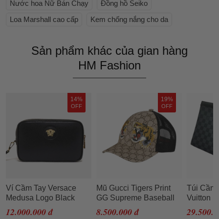
Nước hoa Nữ Bán Chạy
Đồng hồ Seiko
Loa Marshall cao cấp
Kem chống nắng cho da
Sản phẩm khác của gian hàng
HM Fashion
14%
19%
OFF
OFF
Ví Cầm Tay Versace
Mũ Gucci Tigers Print
Túi Cầm 
Medusa Logo Black
GG Supreme Baseball
Vuitton 
Leather Clutch
Beige Size L (Song Hổ)
Damier G
12.000.000 đ
8.500.000 đ
29.500.0