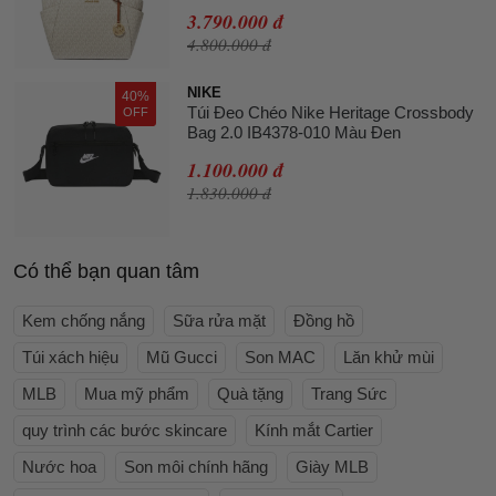
3.790.000 đ
4.800.000 đ
NIKE
40%
Túi Đeo Chéo Nike Heritage Crossbody
OFF
Bag 2.0 IB4378-010 Màu Đen
1.100.000 đ
1.830.000 đ
Có thể bạn quan tâm
Kem chống nắng
Sữa rửa mặt
Đồng hồ
Túi xách hiệu
Mũ Gucci
Son MAC
Lăn khử mùi
MLB
Mua mỹ phẩm
Quà tặng
Trang Sức
quy trình các bước skincare
Kính mắt Cartier
Nước hoa
Son môi chính hãng
Giày MLB