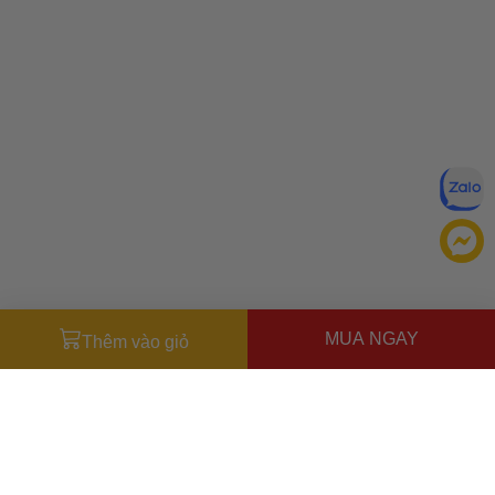
MUA NGAY
Thêm vào giỏ
Đăng ký để nhận ưu đãi qua email:
ĐĂNG KÝ
Chính sách bảo mật của
Bằng cách đăng ký, bạn đồng ý với
Ưu đãi dành cho bạn
chúng tôi
Miễn phí giao hàng
30.000đ
cho đơn hàng từ
500.000đ
(Áp