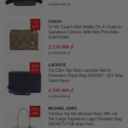
4.600.000 đ
COACH
7%
Ví Nữ Coach Mini Wallet On A Chain In
OFF
Signature Canvas With Bee Print Màu
Gold Khaki
2.150.000 đ
2.300.000 đ
LACOSTE
12%
Túi Cầm Tay Nam Lacoste Men's
OFF
Chantaco Piqué Bag NH2922 - 021 Màu
Xanh Navy
4.580.000 đ
5.200.000 đ
MICHAEL KORS
21%
Túi Đeo Vai Nữ Michael Kors MK Jet
OFF
Set Large Signature Logo Shoulder Bag
35S4GTVT3B Màu Kem