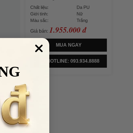
Chất liệu:
Da PU
Giới tính:
Nữ
Màu sắc:
Trắng
1.955.000 đ
Giá bán:
MUA NGAY
HOTLINE: 093.934.8888
NG