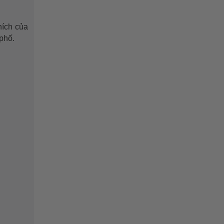
hích của
 phố.