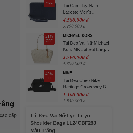
OFF
Túi Cầm Tay Nam
Lacoste Men's
Chantaco Piqué Bag
4.580.000 đ
NH2922 - 021 Màu Xanh
5.200.000 đ
Navy
MICHAEL KORS
21%
OFF
Túi Đeo Vai Nữ Michael
Kors MK Jet Set Large
Signature Logo Shoulder
3.790.000 đ
Bag 35S4GTVT3B Màu
4.800.000 đ
Kem
NIKE
40%
OFF
Túi Đeo Chéo Nike
Heritage Crossbody Bag
2.0 IB4378-010 Màu
1.100.000 đ
Đen
1.830.000 đ
rắng
 cao cấp
Túi Đeo Vai Nữ Lyn Taryn
Shoulder Bags LL24CBF288
Màu Trắng