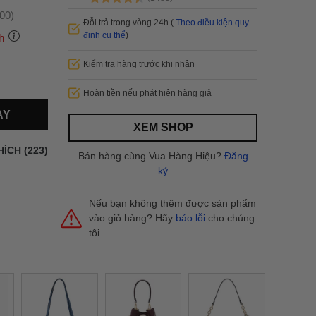
:00)
Đỗi trả trong vòng 24h (
Theo điều kiện quy
định cụ thể
)
h
Kiểm tra hàng trước khi nhận
 thành
Hoàn tiền nếu phát hiện hàng giả
AY
i
và nội
XEM SHOP
nhanh
HÍCH (223)
Bán hàng cùng Vua Hàng Hiệu?
Đăng
 yêu cầu
ký
ng báo
yển tại
Nếu bạn không thêm được sản phẩm
vào giỏ hàng? Hãy
báo lỗi
cho chúng
tôi.