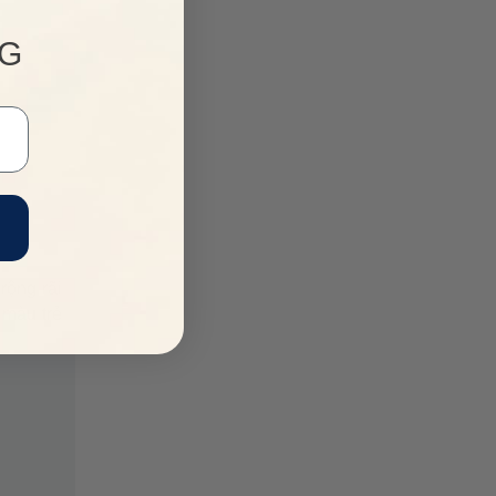
NG
rộng rãi
 màu trẻ