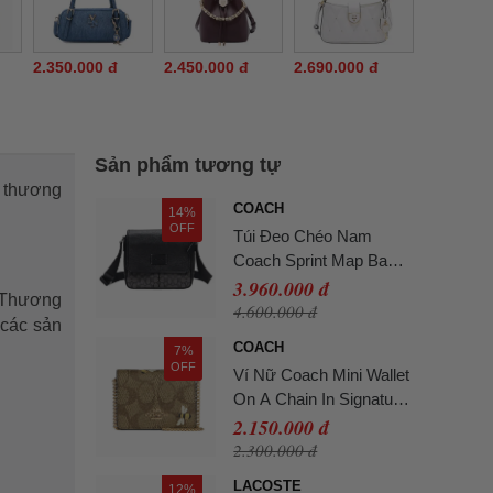
2.350.000 đ
2.450.000 đ
2.690.000 đ
Sản phẩm tương tự
ừ thương
COACH
14%
OFF
Túi Đeo Chéo Nam
Coach Sprint Map Bag
Signature Charcoal
3.960.000 đ
. Thương
Black Màu Đen
4.600.000 đ
 các sản
COACH
7%
OFF
Ví Nữ Coach Mini Wallet
On A Chain In Signature
Canvas With Bee Print
2.150.000 đ
Màu Gold Khaki
2.300.000 đ
LACOSTE
12%