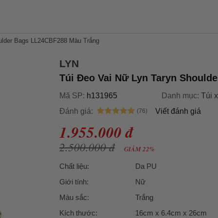
oulder Bags LL24CBF288 Màu Trắng
LYN
Túi Đeo Vai Nữ Lyn Taryn Should
Mã SP:
h131965
Danh mục:
Túi 
Đánh giá:
Viết đánh giá
1.955.000 đ
2.500.000 đ
GIẢM 22%
Chất liệu:
Da PU
Giới tính:
Nữ
Màu sắc:
Trắng
Kích thước:
16cm x 6.4cm x 26cm