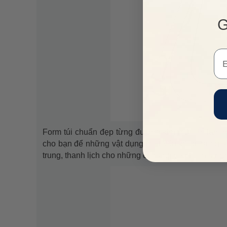
G
Em
Form túi chuẩn đẹp từng đường kim mũi chỉ làm hài
cho bạn để những vật dụng thiết yếu khi đi ra ngoài
trung, thanh lịch cho những cô nàng yêu thích sự 