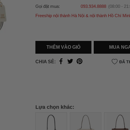
Gọi đặt mua:
093.934.8888
(08:00 - 21
Freeship nội thành Hà Nội & nội thành Hồ Chí Min
Ưu đãi dành cho bạn
Miễn phí giao hàng
30.000đ
cho đơn hàng từ
500.000đ
(Áp dụng tại nội thành Hà Nội & nội
Hồ Chí Minh).
THÊM VÀO GIỎ
MUA NG
Lưu ý: Với các đơn hàng tại nội thành
Hà Nộ
thành
Hồ Chí Minh
, khách hàng muốn giao 
CHIA SẺ:
ĐÃ T
trong ngày hoặc Đơn hàng giao hỏa tốc theo
của khách hàng phí vận chuyển sẽ được thô
và áp dụng theo cước phí của đơn vị vận chu
thời điểm đó.
Xem chi tiết →
Lựa chọn khác: