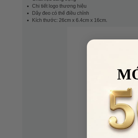
Chi tiết logo thương hiệu
Dây đeo có thể điều chỉnh
Kích thước: 26cm x 6.4cm x 16cm.
M