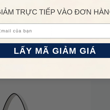
IẢM TRỰC TIẾP VÀO ĐƠN HÀ
ail
LẤY MÃ GIẢM GIÁ
 lòng mọi khách hàng khó tính. Ngăn trong túi được thiết kế 
 như: điện thoại, ví tiền, chìa khóa xe... Chiếc túi sở hữu gam
nhẹ nhàng, tinh tế nhưng không kém phần nổi bật, năng động.