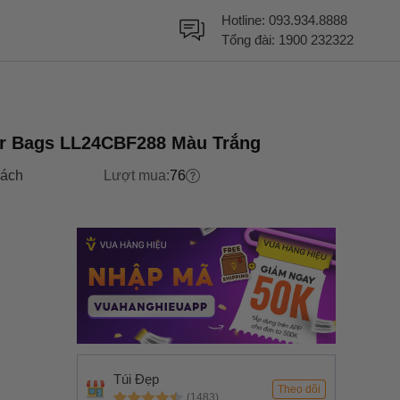
Hotline:
093.934.8888
Tổng đài:
1900 232322
er Bags LL24CBF288 Màu Trắng
xách
Lượt mua:
76
Túi Đẹp
Theo dõi
(1483)