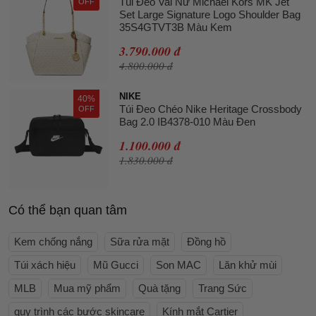
Túi Đeo Vai Nữ Michael Kors MK Jet
OFF
Set Large Signature Logo Shoulder Bag
35S4GTVT3B Màu Kem
3.790.000 đ
4.800.000 đ
NIKE
40%
Túi Đeo Chéo Nike Heritage Crossbody
OFF
Bag 2.0 IB4378-010 Màu Đen
1.100.000 đ
1.830.000 đ
Có thể bạn quan tâm
Kem chống nắng
Sữa rửa mặt
Đồng hồ
Túi xách hiệu
Mũ Gucci
Son MAC
Lăn khử mùi
MLB
Mua mỹ phẩm
Quà tặng
Trang Sức
quy trình các bước skincare
Kính mắt Cartier