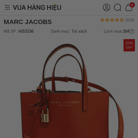
0
MARC JACOBS
Mã SP:
h053156
Danh mục:
Túi xách
Lượt mua:
304
20%
OFF