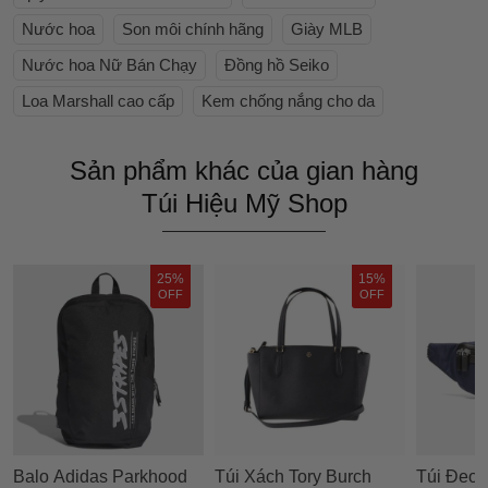
Nước hoa
Son môi chính hãng
Giày MLB
Nước hoa Nữ Bán Chạy
Đồng hồ Seiko
Loa Marshall cao cấp
Kem chống nắng cho da
Sản phẩm khác của gian hàng
Túi Hiệu Mỹ Shop
25%
15%
OFF
OFF
Balo Adidas Parkhood
Túi Xách Tory Burch
Túi Đeo 