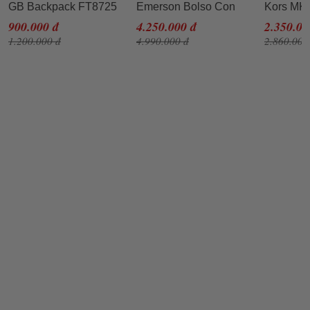
GB Backpack FT8725
Emerson Bolso Con
Kors MK
Màu Đen
Cremallera Color Negro
Nylon Str
900.000 đ
4.250.000 đ
2.350.00
Màu Đen
Bags Mà
1.200.000 đ
4.990.000 đ
2.860.000