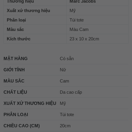
Thương hiệu
Marc Jacobs
Xuất xứ thương hiệu
Mỹ
Phân loại
Túi tote
Màu sắc
Màu Cam
Kích thước
23 x 10 x 20cm
MẶT HÀNG
Có sẵn
GIỚI TÍNH
Nữ
MÀU SẮC
Cam
CHẤT LIỆU
Da cao cấp
XUẤT XỨ THƯƠNG HIỆU
Mỹ
PHÂN LOẠI
Túi tote
CHIỀU CAO (CM)
20cm