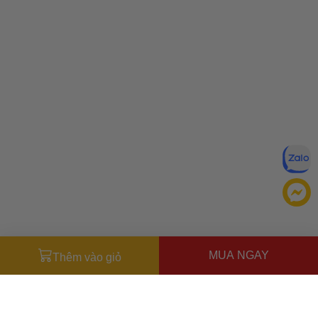
MUA NGAY
Thêm vào giỏ
Đăng ký để nhận ưu đãi qua email:
ĐĂNG KÝ
Chính sách bảo mật của
Bằng cách đăng ký, bạn đồng ý với