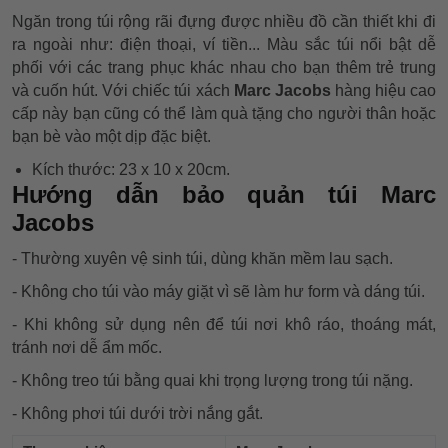
Ngăn trong túi rộng rãi đựng được nhiều đồ cần thiết khi đi
ra ngoài như: điện thoại, ví tiền... Màu sắc túi nổi bật dễ
phối với các trang phục khác nhau cho bạn thêm trẻ trung
và cuốn hút. Với chiếc túi xách
Marc Jacobs
hàng hiệu cao
cấp này bạn cũng có thể làm quà tặng cho người thân hoặc
bạn bè vào một dịp đặc biệt.
Kích thước: 23 x 10 x 20cm.
Hướng dẫn bảo quản túi Marc
Jacobs
- Thường xuyên vệ sinh túi, dùng khăn mềm lau sạch.
- Không cho túi vào máy giặt vì sẽ làm hư form và dáng túi.
- Khi không sử dụng nên để túi nơi khô ráo, thoáng mát,
tránh nơi dễ ẩm mốc.
- Không treo túi bằng quai khi trọng lượng trong túi nặng.
- Không phơi túi dưới trời nắng gắt.