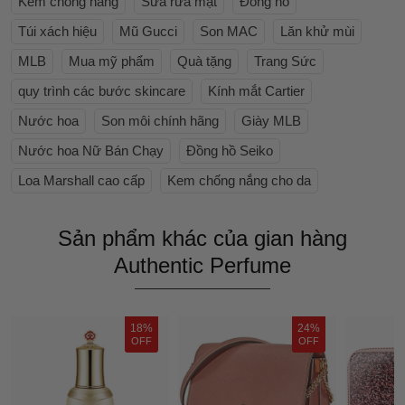
Kem chống nắng
Sữa rửa mặt
Đồng hồ
Túi xách hiệu
Mũ Gucci
Son MAC
Lăn khử mùi
MLB
Mua mỹ phẩm
Quà tặng
Trang Sức
quy trình các bước skincare
Kính mắt Cartier
Nước hoa
Son môi chính hãng
Giày MLB
Nước hoa Nữ Bán Chạy
Đồng hồ Seiko
Loa Marshall cao cấp
Kem chống nắng cho da
Sản phẩm khác của gian hàng
Authentic Perfume
18%
24%
OFF
OFF