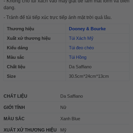
- Không cho túi xách vào máy giặt dễ làm mất form và biến
dạng.
- Tránh để túi tiếp xúc trực tiếp ánh mặt trời quá lâu.
Thương hiệu
Dooney & Bourke
Xuất xứ thương hiệu
Túi Xách Mỹ
Kiểu dáng
Túi đeo chéo
Màu sắc
Túi Hồng
Chất liệu
Da Saffiano
Size
30.5cm*24cm*13cm
CHẤT LIỆU
Da Saffiano
GIỚI TÍNH
Nữ
MÀU SẮC
Xanh Blue
XUẤT XỨ THƯƠNG HIỆU
Mỹ