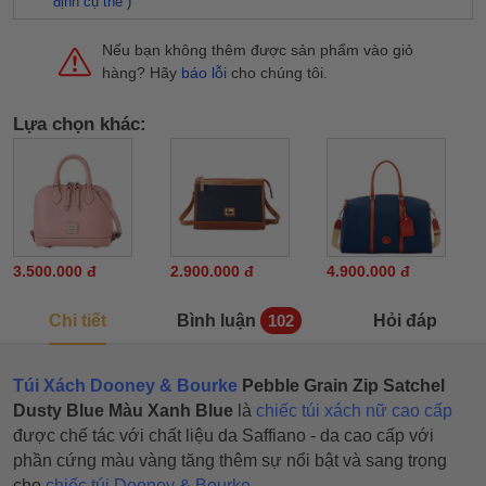
định cụ thể
)
Nếu bạn không thêm được sản phẩm vào giỏ
hàng? Hãy
báo lỗi
cho chúng tôi.
Lựa chọn khác:
3.500.000 đ
2.900.000 đ
4.900.000 đ
Chi tiết
Bình luận
Hỏi đáp
102
Túi Xách Dooney & Bourke
Pebble Grain Zip Satchel
Dusty Blue Màu Xanh Blue
là
chiếc túi xách nữ cao cấp
được chế tác với chất liệu da Saffiano - da cao cấp với
phần cứng màu vàng tăng thêm sự nổi bật và sang trọng
cho
chiếc túi Dooney & Bourke
.