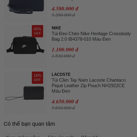
4.580.000 đ
5.200.000 đ
NIKE
40%
Túi Đeo Chéo Nike Heritage Crossbody
OFF
Bag 2.0 IB4378-010 Màu Đen
1.100.000 đ
1.830.000 đ
LACOSTE
18%
Túi Cầm Tay Nam Lacoste Chantaco
OFF
Piqué Leather Zip Pouch NH2922CE
Màu Đen
4.650.000 đ
5.650.000 đ
Có thể bạn quan tâm