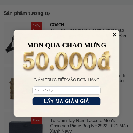
Sản phẩm tương tự
COACH
14%
Túi Đeo Chéo Nam Coach Sprint Map
OFF
Bag Signature Charcoal Black Màu Đen
MÓN QUÀ CHÀO MỪNG
3.960.000 đ
4.600.000 đ
COACH
7%
Ví Nữ Coach Mini Wallet On A Chain In
OFF
GIẢM TRỰC TIẾP VÀO ĐƠN HÀNG
Signature Canvas With Bee Print Màu
Gold Khaki
Email
2.150.000 đ
LẤY MÃ GIẢM GIÁ
2.300.000 đ
LACOSTE
12%
Túi Cầm Tay Nam Lacoste Men's
OFF
Chantaco Piqué Bag NH2922 - 021 Màu
Xanh Navy