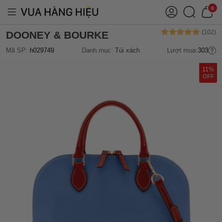
0
DOONEY & BOURKE
Mã SP:
h029749
Danh mục:
Túi xách
Lượt mua:
303
11%
OFF