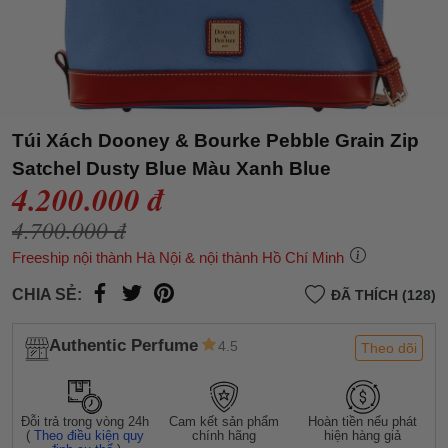
Túi Xách Dooney & Bourke Pebble Grain Zip
Satchel Dusty Blue Màu Xanh Blue
4.200.000 đ
4.700.000 đ
Freeship nội thành Hà Nội & nội thành Hồ Chí Minh
CHIA SẺ:
ĐÃ THÍCH (128)
Authentic Perfume
4.5
Theo dõi
Đỗi trả trong vòng 24h
Cam kết sản phẩm
Hoàn tiền nếu phát
(
Theo điều kiện quy
chính hãng
hiện hàng giả