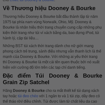
Về Thương hiệu Dooney & Bourke
Thương hiệu Dooney & Bourke bắt đầu thành lập từ năm
1975 tại phía nam vùng Norwalk, Ohio, Mỹ. Dooney &
Bourke là nhãn hiệu thời trang chuyên cung cấp những phụ
kiện thời trang như túi ví xách bằng da, bao đựng iPod, túi
hành lý, cặp tài liệu…
Những BST túi xách thời trang dành cho nữ giới mang
phong cách trẻ trung, sành điệu nhưng vẫn thanh lịch là thế
mạnh của Dooney & Bourke. Với những ai yêu thời trang
thì Dooney & Bourke là một cái tên quen thuộc bởi nó xuất
hiện với cường độ lớn trên các tạp chí danh tiếng.
Đặc điểm Túi Dooney & Bourke
Grain Zip Satchel
Hãng
Dooney & Bourke
cho ra mắt thiết kế túi dạng xách
tay hoặc
túi đeo chéo
với 1 ngăn to và 1 túi zip, dây đeo có
thể tháo rời/ điều chỉnh. Túi được làm từ chất liệu da cao