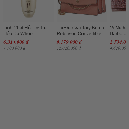
Tinh Chất Hỗ Trợ Trẻ
Túi Đeo Vai Tory Burch
Ví Micha
Hóa Da Whoo
Robinson Convertible
Barbara 
Cheonyuldan
Shoulder Bag- Tramonto
Metallic
6.314.000 đ
9.179.000 đ
2.734.00
Regenerating Essence
Cho Nữ
Rose Go
7.700.000 đ
12.020.000 đ
4.620.000