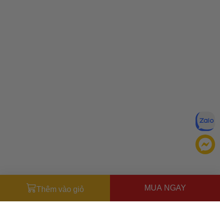
MUA NGAY
Thêm vào giỏ
Đăng ký để nhận ưu đãi qua email:
ĐĂNG KÝ