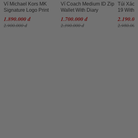
Ví Michael Kors MK
Ví Coach Medium ID Zip
Túi Xách
Signature Logo Print
Wallet With Diary
19 With 
Canvas Continental
Embroidery Màu Trắng
Carriage
1.890.000 đ
1.700.000 đ
2.190.00
Travel Wallet Vanilla
2.900.000 đ
2.390.000 đ
2.980.000
Màu Trắng