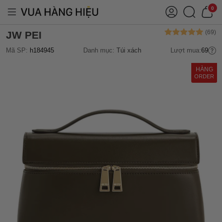
0
JW PEI
Mã SP:
h184945
Danh mục:
Túi xách
Lượt mua:
69
HÀNG
ORDER