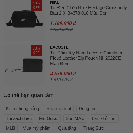
NIKE
40%
Túi Đeo Chéo Nike Heritage Crossbody
OFF
Bag 2.0 IB4378-010 Màu Đen
1.100.000 đ
1.830.000 đ
LACOSTE
18%
Túi Cầm Tay Nam Lacoste Chantaco
OFF
Piqué Leather Zip Pouch NH2922CE
Màu Đen
4.650.000 đ
5.650.000 đ
Có thể bạn quan tâm
Kem chống nắng
Sữa rửa mặt
Đồng hồ
Túi xách hiệu
Mũ Gucci
Son MAC
Lăn khử mùi
MLB
Mua mỹ phẩm
Quà tặng
Trang Sức