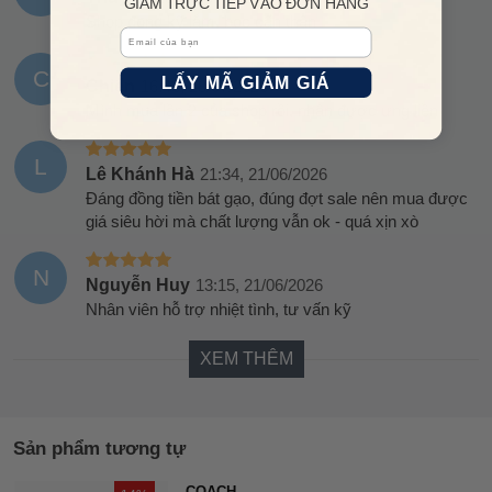
GIẢM TRỰC TIẾP VÀO ĐƠN HÀNG
Shop đóng kỹ lắm, bọc cẩn thận
Email
C
LẤY MÃ GIẢM GIÁ
Chiến
16:43, 18/07/2026
Mình mua lần 2 của shop rồi, nhận được ưng liền
L
Lê Khánh Hà
21:34, 21/06/2026
Đáng đồng tiền bát gạo, đúng đợt sale nên mua được
giá siêu hời mà chất lượng vẫn ok - quá xịn xò
N
Nguyễn Huy
13:15, 21/06/2026
Nhân viên hỗ trợ nhiệt tình, tư vấn kỹ
XEM THÊM
Sản phẩm tương tự
COACH