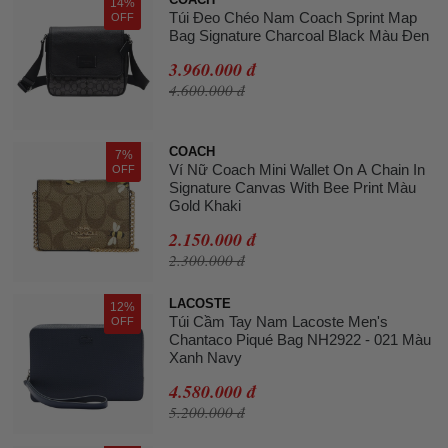
14%
Túi Đeo Chéo Nam Coach Sprint Map
OFF
Bag Signature Charcoal Black Màu Đen
3.960.000 đ
4.600.000 đ
COACH
7%
Ví Nữ Coach Mini Wallet On A Chain In
OFF
Signature Canvas With Bee Print Màu
Gold Khaki
2.150.000 đ
2.300.000 đ
LACOSTE
12%
Túi Cầm Tay Nam Lacoste Men's
OFF
Chantaco Piqué Bag NH2922 - 021 Màu
Xanh Navy
4.580.000 đ
5.200.000 đ