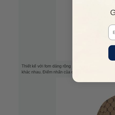
G
Em
Thiết kế với fom dáng rộng rãi, váy phù hợp để di
khác nhau. Điểm nhấn của chiếc váy MLB nằm ở bi