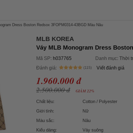
ogram Dress Boston Redsox 3FOPM0314-43BGD Màu Nâu
MLB KOREA
Váy MLB Monogram Dress Bosto
Mã SP:
h037765
Danh mục:
Thời t
Đánh giá:
Viết đánh giá
1.960.000 đ
2.500.000 đ
GIẢM 22%
Chất liệu:
Cotton / Polyester
Giới tính:
Nữ
Màu sắc:
Nâu
Kiểu dáng:
Váy suông