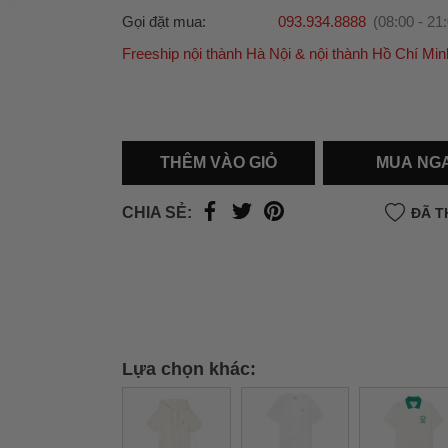
Gọi đặt mua:
093.934.8888
(08:00 - 21
Freeship nội thành Hà Nội & nội thành Hồ Chí Min
Ưu đãi dành cho bạn
Miễn phí giao hàng
30.000đ
cho đơn hàng từ
500.000đ
(Áp dụng tại nội thành Hà Nội & nội
Hồ Chí Minh).
THÊM VÀO GIỎ
MUA NG
Lưu ý: Với các đơn hàng tại nội thành
Hà Nộ
thành
Hồ Chí Minh
, khách hàng muốn giao 
CHIA SẺ:
ĐÃ T
trong ngày hoặc Đơn hàng giao hỏa tốc theo
của khách hàng phí vận chuyển sẽ được thô
và áp dụng theo cước phí của đơn vị vận chu
thời điểm đó.
Xem chi tiết →
Lựa chọn khác: