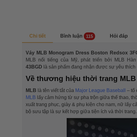
Chi tiết
Bình luận
Hỏi đáp
115
Váy MLB Monogram Dress Boston Redsox 3
MLB nổi tiếng của Mỹ, phát triển bởi MLB Hà
43BGD
là sản phẩm đang nhận được sự yêu thích củ
Về thương hiệu thời trang ML
MLB
là tên viết tắt của
Major League Baseball
– tổ
MLB
lấy cảm hứng từ sự pha trộn giữa thể thao, th
xuất trang phục, giày & phụ kiện cho nam, nữ lấy
bộ sưu tập là sự kết hợp giữa tiện ích và thời trang.