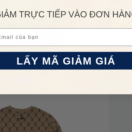
IẢM TRỰC TIẾP VÀO ĐƠN HÀ
ail
LẤY MÃ GIẢM GIÁ
ện cho mọi hoạt động thường ngày và kết hợp với nhiều loại tr
ểu tượng logo thương hiệu được in nổi bên ngực.