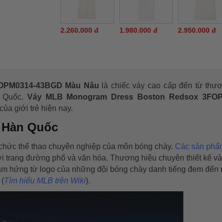
2.260.000 đ
1.980.000 đ
2.950.000 đ
FOPM0314-43BGD Màu Nâu
là chiếc váy cao cấp đến từ thư
n Quốc.
Váy MLB Monogram Dress Boston Redsox 3FOP
a giới trẻ hiện nay.
B Hàn Quốc
 chức thể thao chuyên nghiệp của môn bóng chày.
Các sản phẩ
ời trang đường phố và văn hóa. Thương hiệu chuyên thiết kế v
 cảm hứng từ logo của những đội bóng chày danh tiếng đem đến
 (
Tìm hiểu MLB trên Wiki
).