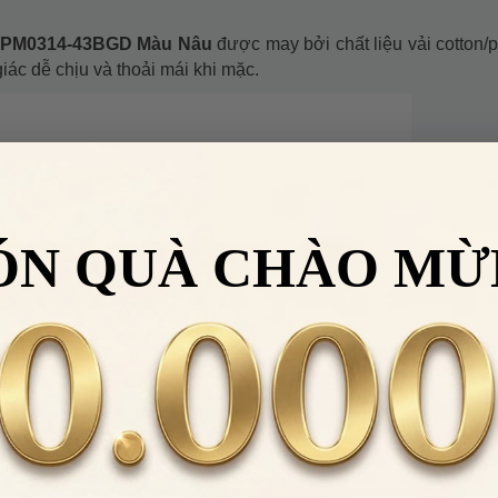
OPM0314-43BGD Màu Nâu
được may bởi chất liệu vải cotton/p
ác dễ chịu và thoải mái khi mặc.
ÓN QUÀ CHÀO MỪ