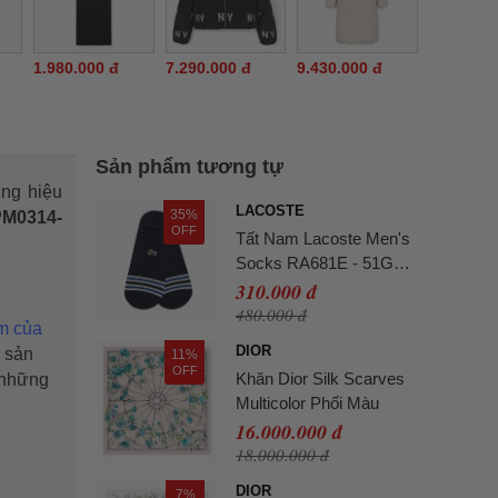
1.980.000 đ
7.290.000 đ
9.430.000 đ
Sản phẩm tương tự
ơng hiệu
LACOSTE
35%
M0314-
OFF
Tất Nam Lacoste Men's
Socks RA681E - 51G
Màu Xanh Navy
310.000 đ
480.000 đ
m của
DIOR
à sản
11%
OFF
Khăn Dior Silk Scarves
 những
Multicolor Phối Màu
16.000.000 đ
18.000.000 đ
DIOR
7%