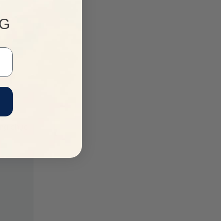
NG
ang phục