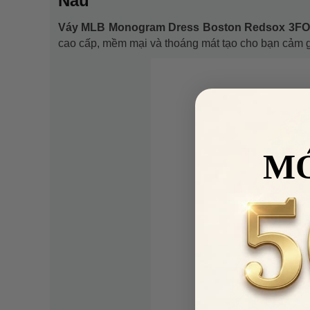
Nâu
Váy MLB Monogram Dress Boston Redsox 3F
cao cấp, mềm mại và thoáng mát tạo cho bạn cảm gi
M