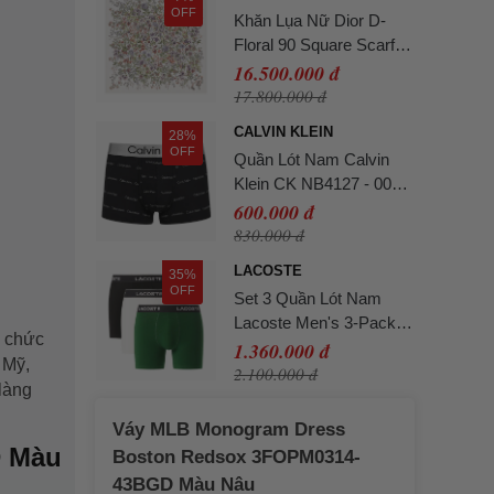
OFF
Khăn Lụa Nữ Dior D-
Floral 90 Square Scarf
Silk Twill Màu Trắng Họa
16.500.000 đ
Tiết
17.800.000 đ
CALVIN KLEIN
28%
OFF
Quần Lót Nam Calvin
Klein CK NB4127 - 003
Màu Đen Size L
600.000 đ
830.000 đ
LACOSTE
35%
OFF
Set 3 Quần Lót Nam
Lacoste Men's 3-Pack
ổ chức
Stretch Cotton Boxer
1.360.000 đ
 Mỹ,
Briefs 6H2411-51-ISZ
2.100.000 đ
làng
Phối Màu Size L
Váy MLB Monogram Dress
D Màu
Boston Redsox 3FOPM0314-
43BGD Màu Nâu