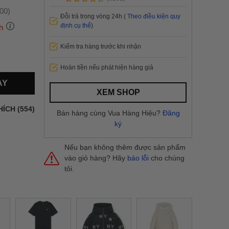
:00)
Đỗi trả trong vòng 24h (
Theo điều kiện quy
định cụ thể
)
h
Kiểm tra hàng trước khi nhận
 thành
Hoàn tiền nếu phát hiện hàng giả
AY
i
và nội
XEM SHOP
nhanh
HÍCH (554)
Bán hàng cùng Vua Hàng Hiệu?
Đăng
 yêu cầu
ký
ng báo
yển tại
Nếu bạn không thêm được sản phẩm
vào giỏ hàng? Hãy
báo lỗi
cho chúng
tôi.