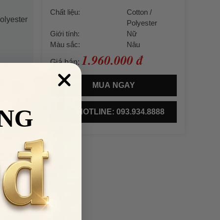
Chất liệu:
Cotton /
olyester
Polyester
Giới tính:
Nữ
Màu sắc:
Nâu
1.960.000 đ
Giá bán:
MUA NGAY
NG
HOTLINE: 093.934.8888