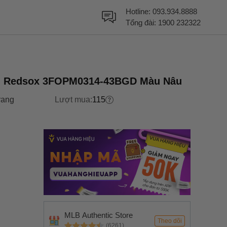
Hotline:
093.934.8888
Tổng đài:
1900 232322
n Redsox 3FOPM0314-43BGD Màu Nâu
rang
Lượt mua:
115
MLB Authentic Store
Theo dõi
(6261)