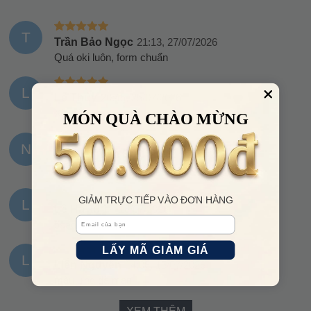
T
Trần Bảo Ngọc
21:13, 27/07/2026
Quá oki luôn, form chuẩn
L
Lê Thủy
20:45, 25/07/2026
Xịn xò ạ
MÓN QUÀ CHÀO MỪNG
N
Nguyễn Văn Đức
18:52, 17/07/2026
Hơn cả tuyệt vời, sản phẩm ok.
GIẢM TRỰC TIẾP VÀO ĐƠN HÀNG
L
Lê Hà
10:17, 16/07/2026
Email
5sao cho shop
LẤY MÃ GIẢM GIÁ
L
Liên Nguyễn
14:06, 15/07/2026
màu ưng dã man