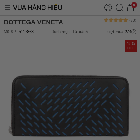
0
BOTTEGA VENETA
Mã SP:
h117863
Danh mục:
Túi xách
Lượt mua:
274
15%
OFF