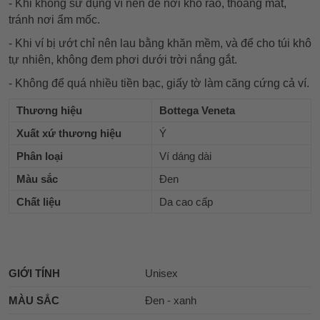
- Khi không sử dụng ví nên để nơi khô ráo, thoáng mát,
tránh nơi ẩm mốc.
- Khi ví bị ướt chỉ nên lau bằng khăn mềm, và để cho túi khô
tự nhiên, không đem phơi dưới trời nắng gắt.
- Không để quá nhiều tiền bạc, giấy tờ làm căng cứng cả ví.
Thương hiệu
Bottega Veneta
Xuất xứ thương hiệu
Ý
Phân loại
Ví dáng dài
Màu sắc
Đen
Chất liệu
Da cao cấp
GIỚI TÍNH
Unisex
MÀU SẮC
Đen - xanh