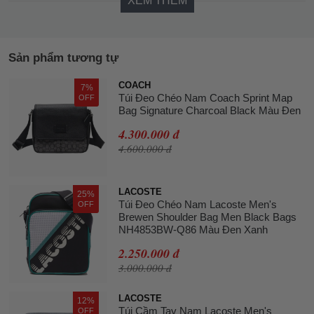
XEM THÊM
Sản phẩm tương tự
COACH
7%
Túi Đeo Chéo Nam Coach Sprint Map
OFF
Bag Signature Charcoal Black Màu Đen
4.300.000 đ
4.600.000 đ
LACOSTE
25%
Túi Đeo Chéo Nam Lacoste Men's
OFF
Brewen Shoulder Bag Men Black Bags
NH4853BW-Q86 Màu Đen Xanh
2.250.000 đ
3.000.000 đ
LACOSTE
12%
Túi Cầm Tay Nam Lacoste Men's
OFF