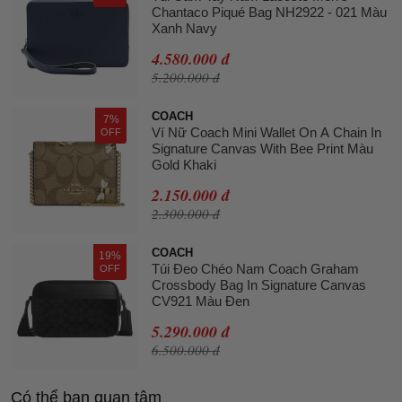
Chantaco Piqué Bag NH2922 - 021 Màu
Xanh Navy
4.580.000 đ
5.200.000 đ
COACH
7%
Ví Nữ Coach Mini Wallet On A Chain In
OFF
Signature Canvas With Bee Print Màu
Gold Khaki
2.150.000 đ
2.300.000 đ
COACH
19%
Túi Đeo Chéo Nam Coach Graham
OFF
Crossbody Bag In Signature Canvas
CV921 Màu Đen
5.290.000 đ
6.500.000 đ
Có thể bạn quan tâm