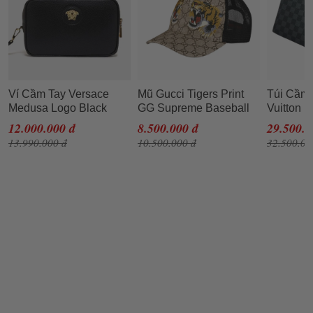
Ví Cầm Tay Versace
Mũ Gucci Tigers Print
Túi Cầm 
Medusa Logo Black
GG Supreme Baseball
Vuitton 
Leather Clutch
Beige Size L (Song Hổ)
Damier G
12.000.000 đ
8.500.000 đ
29.500.0
13.990.000 đ
10.500.000 đ
32.500.00