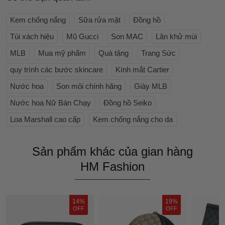
Kem chống nắng
Sữa rửa mặt
Đồng hồ
Túi xách hiệu
Mũ Gucci
Son MAC
Lăn khử mùi
MLB
Mua mỹ phẩm
Quà tặng
Trang Sức
quy trình các bước skincare
Kính mắt Cartier
Nước hoa
Son môi chính hãng
Giày MLB
Nước hoa Nữ Bán Chạy
Đồng hồ Seiko
Loa Marshall cao cấp
Kem chống nắng cho da
Sản phẩm khác của gian hàng
HM Fashion
14%
19%
OFF
OFF