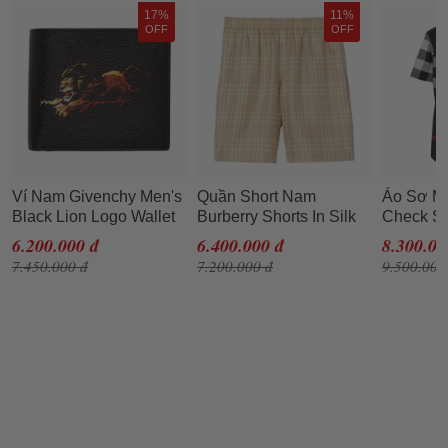
17%
11%
OFF
OFF
Ví Nam Givenchy Men's
Quần Short Nam
Áo Sơ Mi
Black Lion Logo Wallet
Burberry Shorts In Silk
Check St
Màu Đen
Twill Màu Be Size S
Short Sle
6.200.000 đ
6.400.000 đ
8.300.00
8020855
7.450.000 đ
7.200.000 đ
9.500.000
Navy Siz