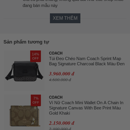
đang bán mẫu này
XEM THÊM
Sản phẩm tương tự
COACH
14%
Túi Đeo Chéo Nam Coach Sprint Map
OFF
Bag Signature Charcoal Black Màu Đen
3.960.000 đ
4.600.000 đ
COACH
7%
Ví Nữ Coach Mini Wallet On A Chain In
OFF
Signature Canvas With Bee Print Màu
Gold Khaki
2.150.000 đ
2.300.000 đ