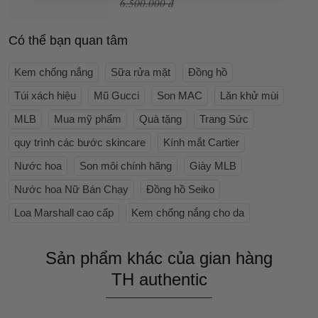
6.500.000 đ
Có thể bạn quan tâm
Kem chống nắng
Sữa rửa mặt
Đồng hồ
Túi xách hiệu
Mũ Gucci
Son MAC
Lăn khử mùi
MLB
Mua mỹ phẩm
Quà tặng
Trang Sức
quy trình các bước skincare
Kính mắt Cartier
Nước hoa
Son môi chính hãng
Giày MLB
Nước hoa Nữ Bán Chạy
Đồng hồ Seiko
Loa Marshall cao cấp
Kem chống nắng cho da
Sản phẩm khác của gian hàng
TH authentic