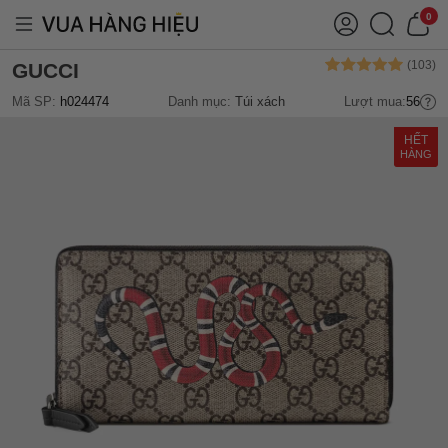
0
GUCCI
Mã SP:
h024474
Danh mục:
Túi xách
Lượt mua:
56
HẾT
HÀNG