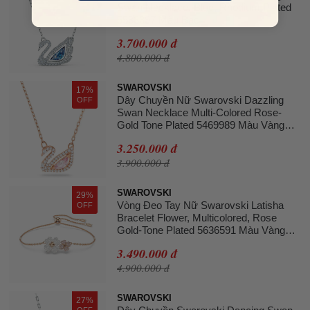
Swan Necklace, Blue, Rhodium Plated
5533397 Màu Bạc
3.700.000 đ
4.800.000 đ
SWAROVSKI
17%
Dây Chuyền Nữ Swarovski Dazzling
OFF
Swan Necklace Multi-Colored Rose-
Gold Tone Plated 5469989 Màu Vàng
Hồng
3.250.000 đ
3.900.000 đ
SWAROVSKI
29%
Vòng Đeo Tay Nữ Swarovski Latisha
OFF
Bracelet Flower, Multicolored, Rose
Gold-Tone Plated 5636591 Màu Vàng
Hồng
3.490.000 đ
4.900.000 đ
SWAROVSKI
27%
OFF