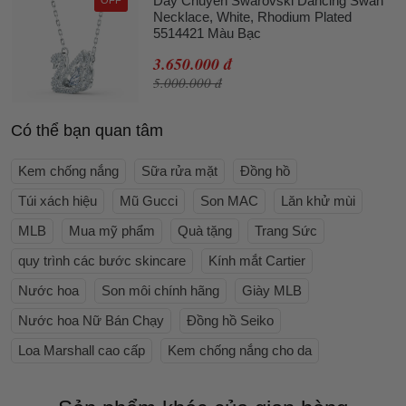
Dây Chuyền Swarovski Dancing Swan
Necklace, White, Rhodium Plated
5514421 Màu Bạc
3.650.000 đ
5.000.000 đ
Có thể bạn quan tâm
Kem chống nắng
Sữa rửa mặt
Đồng hồ
Túi xách hiệu
Mũ Gucci
Son MAC
Lăn khử mùi
MLB
Mua mỹ phẩm
Quà tặng
Trang Sức
quy trình các bước skincare
Kính mắt Cartier
Nước hoa
Son môi chính hãng
Giày MLB
Nước hoa Nữ Bán Chạy
Đồng hồ Seiko
Loa Marshall cao cấp
Kem chống nắng cho da