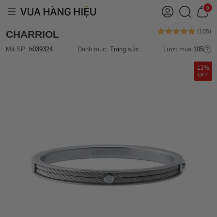
0
CHARRIOL
Mã SP:
h039324
Danh mục:
Trang sức
Lượt mua:
105
12%
OFF