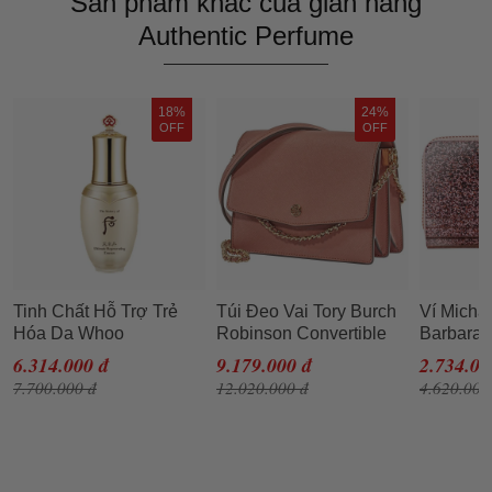
Sản phẩm khác của gian hàng
Authentic Perfume
18%
24%
OFF
OFF
Tinh Chất Hỗ Trợ Trẻ
Túi Đeo Vai Tory Burch
Ví Micha
Hóa Da Whoo
Robinson Convertible
Barbara 
Cheonyuldan
Shoulder Bag- Tramonto
Metallic
6.314.000 đ
9.179.000 đ
2.734.00
Regenerating Essence
Cho Nữ
Rose Go
7.700.000 đ
12.020.000 đ
4.620.000