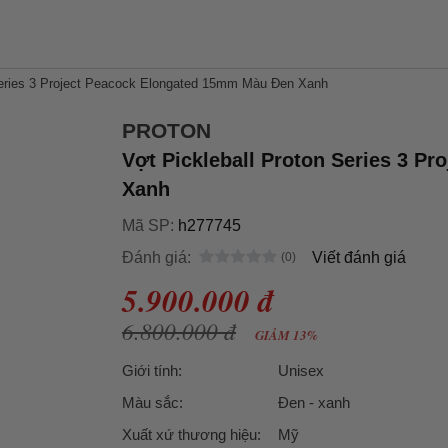
Series 3 Project Peacock Elongated 15mm Màu Đen Xanh
PROTON
Vợt Pickleball Proton Series 3 P
Xanh
Mã SP:
h277745
Đánh giá:
Viết đánh giá
5.900.000 đ
6.800.000 đ
GIẢM 13%
Giới tính:
Unisex
Màu sắc:
Đen - xanh
Xuất xứ thương hiệu:
Mỹ