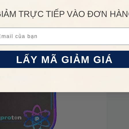
chất liệu Aerospace-grade Raw Carbon Fiber cao cấp, tạo ra b
 bóng và tạo ra những pha xoáy (spin) chuẩn xác.
IẢM TRỰC TIẾP VÀO ĐƠN HÀ
õi Atomic Foam Core mật độ cao kết hợp viền mút foam không chỉ
iểm ngọt (sweet spot), giúp đường bóng ổn định ngay cả khi đá
ail
LẤY MÃ GIẢM GIÁ