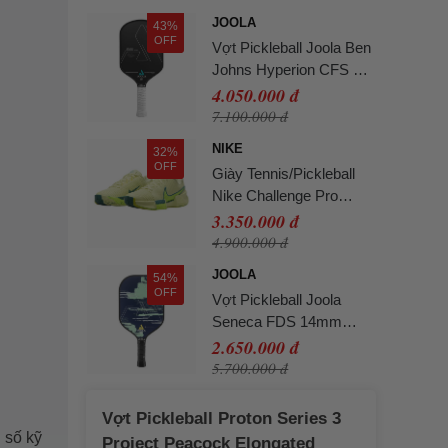
Trắng Hồng Size 39
JOOLA
43%
OFF
Vợt Pickleball Joola Ben
Johns Hyperion CFS 16
Swift Paddle Màu Đen
4.050.000 đ
7.100.000 đ
NIKE
32%
OFF
Giày Tennis/Pickleball
Nike Challenge Pro
Premium HF1141-300
3.350.000 đ
Màu Xanh Lá Cây Size
4.900.000 đ
38
JOOLA
54%
OFF
Vợt Pickleball Joola
Seneca FDS 14mm
Màu Xanh
2.650.000 đ
5.700.000 đ
Vợt Pickleball Proton Series 3
 số kỹ
Project Peacock Elongated