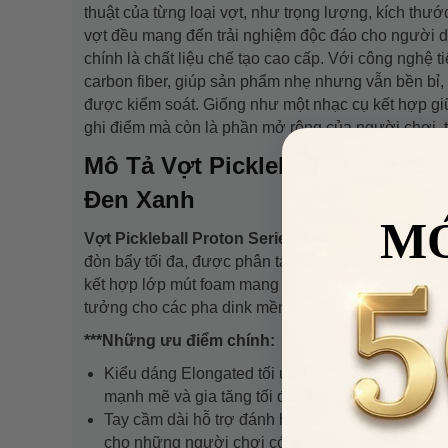
thuật của từng loại vợt, như trọng lượng, kích thư
vợt đều mang đến trải nghiệm độc đáo cho người dùn
chính là chất liệu chế tạo cao cấp. Với công nghệ 
carbon fiber, giúp sản phẩm nhẹ nhưng vẫn bền b
được kiểm soát. Giống như một nhạc cụ kết hợp giữa
ghi điểm mà còn là phần mở rộng của người chơi, t
Mô Tả Vợt Pickleball Proton S
Đen Xanh
M
Vợt Pickleball Proton Series 3 Project Peacock
đòn bẩy tối đa, được phân tách rõ ràng thành hai 
kết hợp lớp mút foam mang lại thời gian lưu bóng t
tưởng cho các pha dink mềm mại, drop gọn gàng và
***Những ưu điểm chính:
Kiểu dáng Elongated tối ưu tầm với: Thiết kế thu
mạnh mẽ và gia tăng tối đa lực vung (swingweig
Tay cầm dài hỗ trợ đánh hai tay: Chiều dài cán v
cho những người chơi có thói quen thực hiện cú 