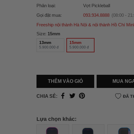
Phân loại:
Vợt Pickleball
Gọi đặt mua:
093.934.8888
(08:00 - 21
Freeship nội thành Hà Nội & nội thành Hồ Chí Min
Ưu đãi dành cho bạn
Size:
15mm
Miễn phí giao hàng
30.000đ
cho đơn hàng từ
13mm
15mm
5.900.000 đ
500.000đ
(Áp dụng tại nội thành Hà Nội & nội
5.900.000 đ
Hồ Chí Minh).
Lưu ý: Với các đơn hàng tại nội thành
Hà Nộ
thành
Hồ Chí Minh
, khách hàng muốn giao 
trong ngày hoặc Đơn hàng giao hỏa tốc theo
THÊM VÀO GIỎ
MUA NG
của khách hàng phí vận chuyển sẽ được thô
và áp dụng theo cước phí của đơn vị vận chu
thời điểm đó.
CHIA SẺ:
ĐÃ T
Xem chi tiết →
Lựa chọn khác: