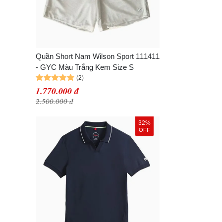
Quần Short Nam Wilson Sport 111411
- GYC Màu Trắng Kem Size S
1.770.000 đ
2.500.000 đ
32%
OFF