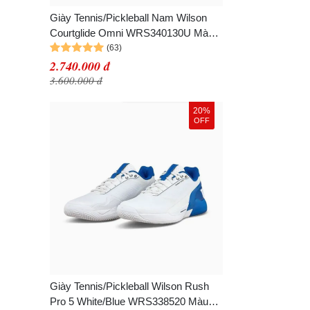
Giày Tennis/Pickleball Nam Wilson
Courtglide Omni WRS340130U Màu
Trắng/Đen Size 40 2/3
2.740.000 đ
3.600.000 đ
20%
OFF
Giày Tennis/Pickleball Wilson Rush
Pro 5 White/Blue WRS338520 Màu