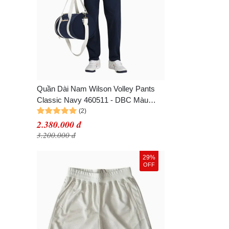
Quần Dài Nam Wilson Volley Pants
Classic Navy 460511 - DBC Màu
Xanh Đậm Size S
2.380.000 đ
3.200.000 đ
29%
OFF