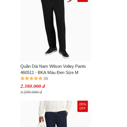
Quần Dài Nam Wilson Volley Pants
460511 - BKA Màu Đen Size M
2.380.000 đ
3.200.000 đ
26%
OFF