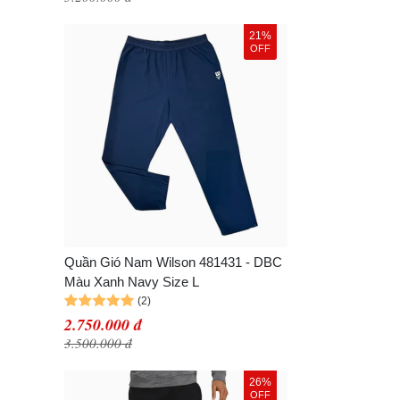
21%
OFF
Quần Gió Nam Wilson 481431 - DBC
Màu Xanh Navy Size L
2.750.000 đ
3.500.000 đ
26%
OFF