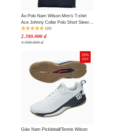
Áo Polo Nam Wilson Men's T-shirt
Ace Johnny Collar Polo Short Sleeve
TPS83 - DBC Màu Xanh Đen Size M
2.380.000 đ
3.500.000 đ
29%
OFF
Giày Nam Pickleball/Tennis Wilson