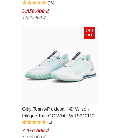
Trắng Gót Xanh Blue Size 41 1/3
3.850.000 đ
4.800.000 đ
24%
OFF
Giày Tennis/Pickleball Nữ Wilson
Intrigue Tour OC White WRS340110
Màu Trắng/Xanh Size 37
3.950.000 đ
5.200.000 đ