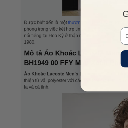
G
Được biết đến là một
thương hiệu thời trang
Pháp c
phong trong việc kết hợp tinh thần thể thao của Mỹ
Em
nổi tiếng tại Hoa Kỳ ở thập niên 70, và trở thành
1980.
Mô tả Áo Khoác Lacoste Men's 
BH1949 00 FFY Màu Xanh Phối 
Áo Khoác Lacoste Men's Lightweight Colorblo
thiện từ vải polyester với các sắc thái màu đối lập
lạ và cá tính.