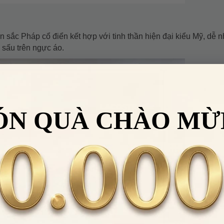
n sắc Pháp cổ điển kết hợp với tinh thần hiện đại kiểu Mỹ, dễ n
 sấu trên ngực áo.
ÓN QUÀ CHÀO MỪ