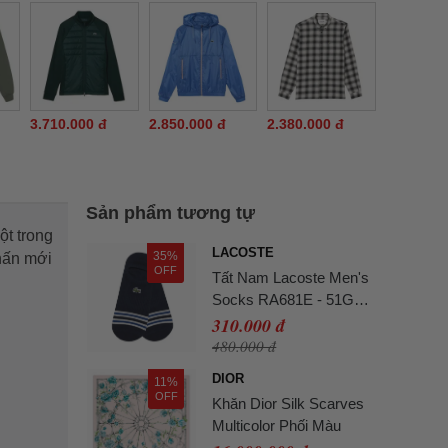
3.710.000 đ
2.850.000 đ
2.380.000 đ
Sản phẩm tương tự
ột trong
LACOSTE
35%
hấn mới
OFF
Tất Nam Lacoste Men's
Socks RA681E - 51G
Màu Xanh Navy
310.000 đ
480.000 đ
DIOR
11%
OFF
Khăn Dior Silk Scarves
Multicolor Phối Màu