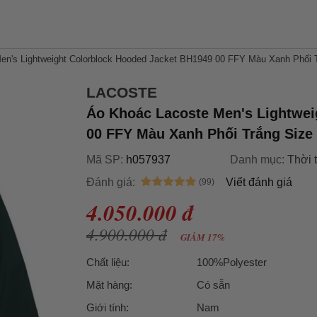
en's Lightweight Colorblock Hooded Jacket BH1949 00 FFY Màu Xanh Phối 
LACOSTE
Áo Khoác Lacoste Men's Lightwei
00 FFY Màu Xanh Phối Trắng Size
Mã SP:
h057937
Danh mục:
Thời 
Đánh giá:
Viết đánh giá
4.050.000 đ
4.900.000 đ
GIẢM 17%
Chất liệu:
100%Polyester
Mặt hàng:
Có sẵn
Giới tính:
Nam