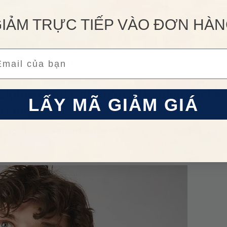
IẢM TRỰC TIẾP VÀO ĐƠN HÀ
ó nguồn gốc ra đời gắn liền với nước Mỹ. Thương hiệu Lacost
, với sự lịch lãm truyền thống của người Pháp. Lacoste là thươn
ail
 một trong những "biểu tượng" của phong cách Preppy suốt nhữn
Lightweight Colorblock Hooded Jacket
LẤY MÃ GIẢM GIÁ
Trắng
ck Hooded Jacket BH1949 00 FFY
Màu Xanh Phối Trắng
đươ
 đặt cạnh nhau tạo nên sự bù trừ. Chiếc áo trông vừa hài hoà lại