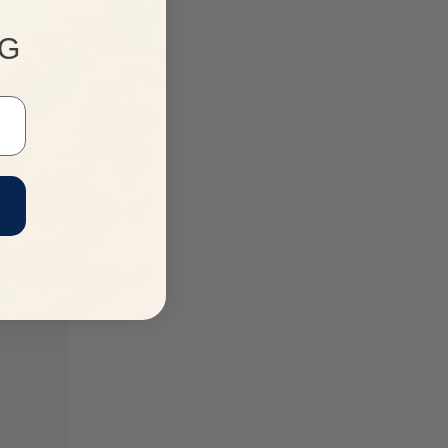
NG
e tiên
g hiệu
g năm
̣c hoàn
 vừa độc