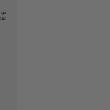
logo
 các