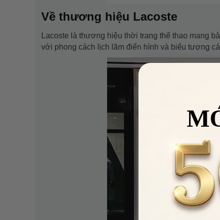
Về thương hiệu Lacoste
Lacoste là thương hiệu thời trang thể thao mang bả
với phong cách lịch lãm điển hình và biểu tượng cá
M