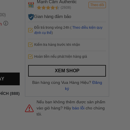
Mạnh Cầm Authentic
Theo dõi
(2608)
:00)
Gian hàng đảm bảo
h
Đỗi trả trong vòng 24h (
Theo điều kiện quy
định cụ thể
)
Kiểm tra hàng trước khi nhận
 thành
Hoàn tiền nếu phát hiện hàng giả
i
và nội
nhanh
XEM SHOP
 yêu cầu
AY
ng báo
Bán hàng cùng Vua Hàng Hiệu?
Đăng
yển tại
ký
HÍCH (888)
Nếu bạn không thêm được sản phẩm
vào giỏ hàng? Hãy
báo lỗi
cho chúng
tôi.