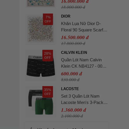
16.000.000 đ
18.000.000 đ
DIOR
7%
OFF
Khăn Lụa Nữ Dior D-
Floral 90 Square Scarf
Silk Twill Màu Trắng Họa
16.500.000 đ
Tiết
17.800.000 đ
CALVIN KLEIN
28%
OFF
Quần Lót Nam Calvin
Klein CK NB4127 - 003
Màu Đen Size L
600.000 đ
830.000 đ
LACOSTE
35%
OFF
Set 3 Quần Lót Nam
Lacoste Men's 3-Pack
Stretch Cotton Boxer
1.360.000 đ
Briefs 6H2411-51-ISZ
2.100.000 đ
Phối Màu Size L