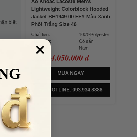
Áo Khoác Lacoste Men's
Lightweight Colorblock Hooded
Jacket BH1949 00 FFY Màu Xanh
hận biết
Phối Trắng Size 46
Chất liệu:
100%Polyester
Mặt hàng:
Có sẵn
Giới tính:
Nam
4.050.000 đ
Giá bán:
NG
MUA NGAY
HOTLINE: 093.934.8888