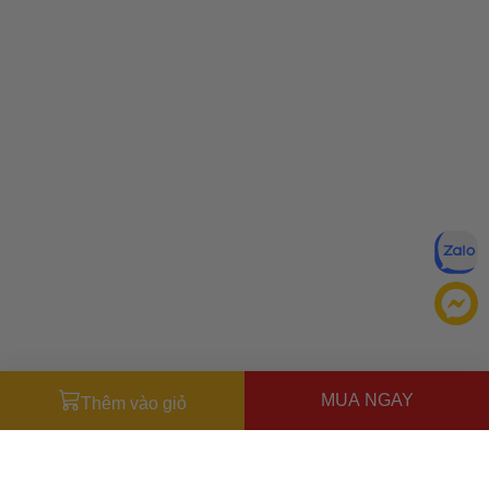
MUA NGAY
Thêm vào giỏ
Đăng ký để nhận ưu đãi qua email:
ĐĂNG KÝ