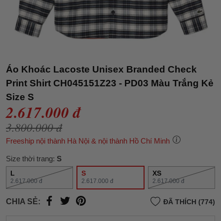
Áo Khoác Lacoste Unisex Branded Check
Print Shirt CH045151Z23 - PD03 Màu Trắng Kẻ
Size S
2.617.000 đ
3.800.000 đ
Freeship nội thành Hà Nội & nội thành Hồ Chí Minh
Size thời trang:
S
L
S
XS
2.617.000 đ
2.617.000 đ
2.617.000 đ
CHIA SẺ:
ĐÃ THÍCH (774)