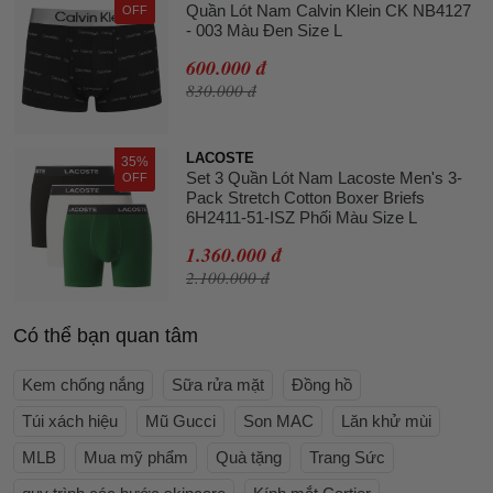
Quần Lót Nam Calvin Klein CK NB4127
OFF
- 003 Màu Đen Size L
600.000 đ
830.000 đ
LACOSTE
35%
Set 3 Quần Lót Nam Lacoste Men's 3-
OFF
Pack Stretch Cotton Boxer Briefs
6H2411-51-ISZ Phối Màu Size L
1.360.000 đ
2.100.000 đ
Có thể bạn quan tâm
Kem chống nắng
Sữa rửa mặt
Đồng hồ
Túi xách hiệu
Mũ Gucci
Son MAC
Lăn khử mùi
MLB
Mua mỹ phẩm
Quà tặng
Trang Sức