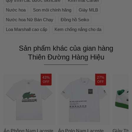
quy trình các bước skincare
Kính mắt Cartier
Nước hoa
Son môi chính hãng
Giày MLB
Nước hoa Nữ Bán Chạy
Đồng hồ Seiko
Loa Marshall cao cấp
Kem chống nắng cho da
Sản phẩm khác của gian hàng
Thiên Đường Hàng Hiệu
43%
27%
OFF
OFF
Áo Phông Nam Lacoste
Áo Polo Nam Lacoste
Giày Thể