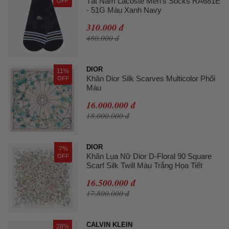
Tất Nam Lacoste Men's Socks RA681E
OFF
- 51G Màu Xanh Navy
310.000 đ
480.000 đ
DIOR
11%
Khăn Dior Silk Scarves Multicolor Phối
OFF
Màu
16.000.000 đ
18.000.000 đ
DIOR
7%
Khăn Lụa Nữ Dior D-Floral 90 Square
OFF
Scarf Silk Twill Màu Trắng Họa Tiết
16.500.000 đ
17.800.000 đ
CALVIN KLEIN
28%