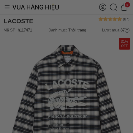
0
LACOSTE
Mã SP:
h117471
Danh mục:
Thời trang
Lượt mua:
87
31%
OFF