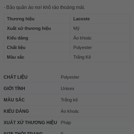
- Bảo quản áo nơi khô ráo thoáng mát.
Thương hiệu
Lacoste
Xuất xứ thương hiệu
Mỹ
Kiểu dáng
Áo khoác
Chất liệu
Polyester
Màu sắc
Trắng Kẻ
CHẤT LIỆU
Polyester
GIỚI TÍNH
Unisex
MÀU SẮC
Trắng kẻ
KIỂU DÁNG
Áo khoác
XUẤT XỨ THƯƠNG HIỆU
Pháp
SIZE THỜI TRANG
S