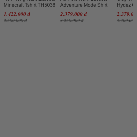
Minecraft Tshirt TH5038
Adventure Mode Shirt
Hydez 07
51 001 Màu Trắng Size
PH381651001 PC03
41SMA0
1.422.000 đ
2.379.000 đ
2.379.00
XL
Màu Trắng Size M
Trắng Xa
2.500.000 đ
3.250.000 đ
3.200.000