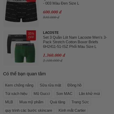
- 003 Màu Đen Size L
600.000 đ
830.000 đ
LACOSTE
35%
Set 3 Quần Lót Nam Lacoste Men's 3-
OFF
Pack Stretch Cotton Boxer Briefs
6H2411-51-ISZ Phối Màu Size L
1.360.000 đ
2.100.000 đ
Có thể bạn quan tâm
Kem chống nắng
Sữa rửa mặt
Đồng hồ
Túi xách hiệu
Mũ Gucci
Son MAC
Lăn khử mùi
MLB
Mua mỹ phẩm
Quà tặng
Trang Sức
quy trình các bước skincare
Kính mắt Cartier