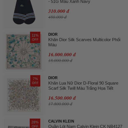
- 51G Màu Xanh Navy
310.000 đ
480.000 đ
DIOR
11%
Khăn Dior Silk Scarves Multicolor Phối
OFF
Màu
16.000.000 đ
18.000.000 đ
DIOR
7%
Khăn Lụa Nữ Dior D-Floral 90 Square
OFF
Scarf Silk Twill Màu Trắng Họa Tiết
16.500.000 đ
17.800.000 đ
CALVIN KLEIN
28%
Quần Lót Nam Calvin Klein CK NB4127
OFF