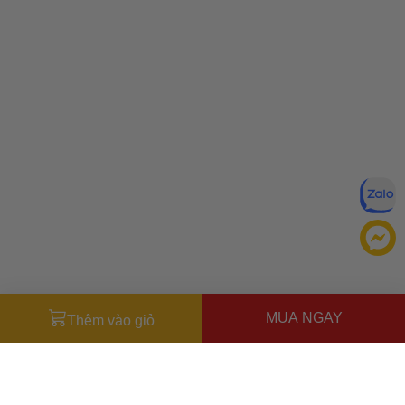
MUA NGAY
Thêm vào giỏ
Đăng ký để nhận ưu đãi qua email:
ĐĂNG KÝ
Chính sách bảo mật của
Bằng cách đăng ký, bạn đồng ý với
Ưu đãi dành cho bạn