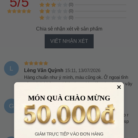
5/5
(0)
(0)
(0)
Chia sẻ nhận xét về sản phẩm
VIẾT NHẬN XÉT
L
Lèng Vân Quỳnh
15:11, 13/07/2026
Hàng chuẩn như ý mình, màu cũng ok. Ở ngoại tỉnh
nên mình không nghĩ là shop ship siêu nhanh như vậy
luôn hihi
MÓN QUÀ CHÀO MỪNG
G
Giáp Văn Phúc
06:34, 15/06/2026
Giao hàng nhanh mới đặt hôm qua mà nay đã giao r
shop tư vấn nhiệt tình,đủ hàng,đóng gói cẩn thận, sp
giống hình
GIẢM TRỰC TIẾP VÀO ĐƠN HÀNG