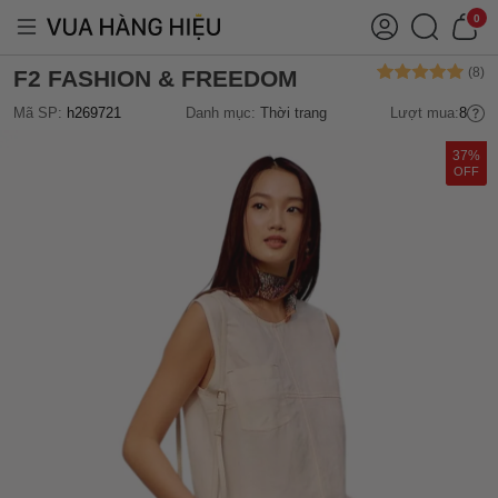
0
F2 FASHION & FREEDOM
Mã SP:
h269721
Danh mục:
Thời trang
Lượt mua:
8
37%
OFF