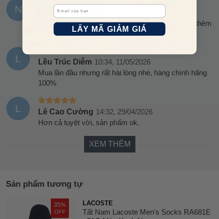
N
Email
Nguyễn Thùy Tiên
07:05, 12/05/2026
Đặt làm quà tặng sinh nhật mà ưng quá mình đặt thêm
LẤY MÃ GIẢM GIÁ
cho mình cái nữa.
L
Lều Trúc Diễm
10:34, 11/05/2026
Mua lần đầu nhưng rất hài lòng nhé, hàng chính hãng
100%
L
Lê Cao Cường
14:32, 29/04/2026
Hơn cả tuyệt vời, sản phẩm ok.
XEM THÊM
Sản phẩm tương tự
LACOSTE
35%
Tất Nam Lacoste Men's Socks RA681E
OFF