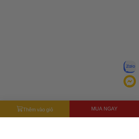
MUA NGAY
Thêm vào giỏ
Đăng ký để nhận ưu đãi qua email:
ĐĂNG KÝ
Chính sách bảo mật của
Bằng cách đăng ký, bạn đồng ý với
Ưu đãi dành cho bạn