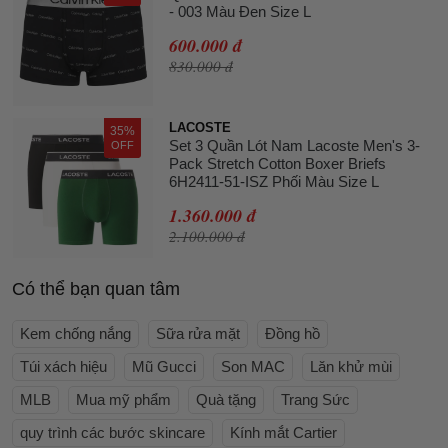
- 003 Màu Đen Size L
600.000 đ
830.000 đ
LACOSTE
35%
Set 3 Quần Lót Nam Lacoste Men's 3-
OFF
Pack Stretch Cotton Boxer Briefs
6H2411-51-ISZ Phối Màu Size L
1.360.000 đ
2.100.000 đ
Có thể bạn quan tâm
Kem chống nắng
Sữa rửa mặt
Đồng hồ
Túi xách hiệu
Mũ Gucci
Son MAC
Lăn khử mùi
MLB
Mua mỹ phẩm
Quà tặng
Trang Sức
quy trình các bước skincare
Kính mắt Cartier