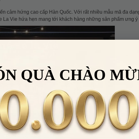
yển cảm hứng cao cấp Hàn Quốc. Với rất nhiều mẫu mã đa dạng
De La Vie hứa hẹn mang tới khách hàng những sản phẩm ưng ý n
ÓN QUÀ CHÀO MỪ