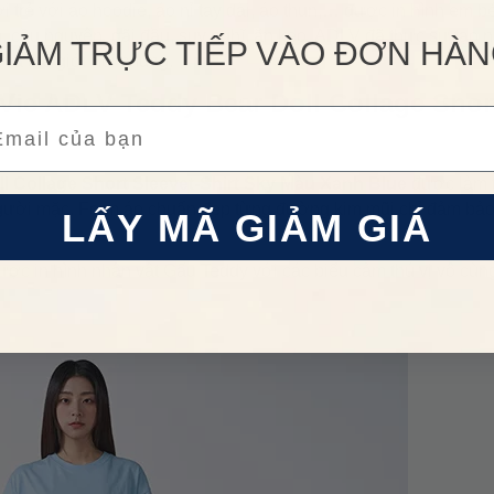
 trẻ với áo hoodie, áo nỉ tay dài, áo thun,… được in hình em b
, cầu nguyện, gãi đầu, suy nghĩ, ăn kẹo. ADLV đã thực sự tạo 
IẢM TRỰC TIẾP VÀO ĐƠN HÀ
 và thế giới nói chung.
Vie ADLV Teddy Bear Doll Collage Shor
ail
e
 Collage Short Sleevet-Shirt Sky Màu Xanh Blue
được làm t
ho người mặc. Form áo chuẩn đẹp từng đường kim mũi chỉ đảm bảo
LẤY MÃ GIẢM GIÁ
được in hình nhân vật Gấu Teddy với các biểu cảm thú vị vô cùn