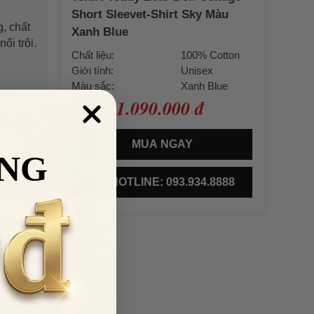
Short Sleevet-Shirt Sky Màu
, chất
Xanh Blue
ổi trội.
Chất liệu:
100% Cotton
Giới tính:
Unisex
Màu sắc:
Xanh Blue
1.090.000 đ
Giá bán:
MUA NGAY
NG
HOTLINE: 093.934.8888