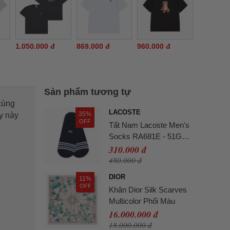
1.050.000 đ
869.000 đ
960.000 đ
Sản phẩm tương tự
cùng
LACOSTE
35%
y này
OFF
Tất Nam Lacoste Men's
Socks RA681E - 51G
Màu Xanh Navy
310.000 đ
480.000 đ
DIOR
11%
OFF
Khăn Dior Silk Scarves
Multicolor Phối Màu
16.000.000 đ
18.000.000 đ