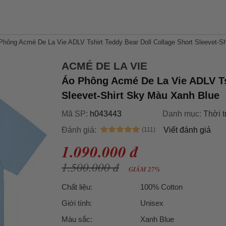
Phông Acmé De La Vie ADLV Tshirt Teddy Bear Doll Collage Short Sleevet-S
ACMÉ DE LA VIE
Áo Phông Acmé De La Vie ADLV Tsh
Sleevet-Shirt Sky Màu Xanh Blue
Mã SP:
h043443
Danh mục:
Thời t
Đánh giá:
Viết đánh giá
1.090.000 đ
1.500.000 đ
GIẢM 27%
Chất liệu:
100% Cotton
Giới tính:
Unisex
Màu sắc:
Xanh Blue