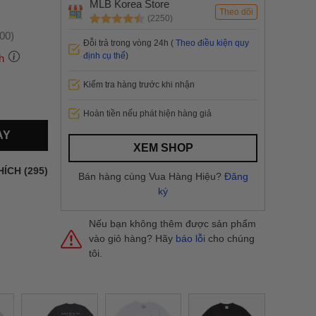
MLB Korea Store
Theo dõi
(2250)
:00)
Đỗi trả trong vòng 24h (
Theo điều kiện quy
định cụ thể
)
h
Kiểm tra hàng trước khi nhận
 thành
Hoàn tiền nếu phát hiện hàng giả
AY
i
và nội
XEM SHOP
nhanh
HÍCH (295)
Bán hàng cùng Vua Hàng Hiệu?
Đăng
 yêu cầu
ký
ng báo
yển tại
Nếu bạn không thêm được sản phẩm
vào giỏ hàng? Hãy
báo lỗi
cho chúng
tôi.