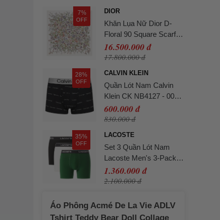
DIOR
7%
OFF
Khăn Lụa Nữ Dior D-
Floral 90 Square Scarf
Silk Twill Màu Trắng Họa
16.500.000 đ
Tiết
17.800.000 đ
CALVIN KLEIN
28%
OFF
Quần Lót Nam Calvin
Klein CK NB4127 - 003
Màu Đen Size L
600.000 đ
830.000 đ
LACOSTE
35%
OFF
Set 3 Quần Lót Nam
Lacoste Men's 3-Pack
Stretch Cotton Boxer
1.360.000 đ
Briefs 6H2411-51-ISZ
2.100.000 đ
Phối Màu Size L
Áo Phông Acmé De La Vie ADLV
Tshirt Teddy Bear Doll Collage