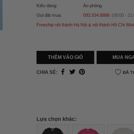
Kiểu dáng:
Áo phông
Gọi đặt mua:
093.934.8888
(08:00 - 21
Freeship nội thành Hà Nội & nội thành Hồ Chí Min
Ưu đãi dành cho bạn
Miễn phí giao hàng
30.000đ
cho đơn hàng từ
500.000đ
(Áp dụng tại nội thành Hà Nội & nội
Hồ Chí Minh).
THÊM VÀO GIỎ
MUA NG
Lưu ý: Với các đơn hàng tại nội thành
Hà Nộ
thành
Hồ Chí Minh
, khách hàng muốn giao 
CHIA SẺ:
ĐÃ T
trong ngày hoặc Đơn hàng giao hỏa tốc theo
của khách hàng phí vận chuyển sẽ được thô
và áp dụng theo cước phí của đơn vị vận chu
thời điểm đó.
Xem chi tiết →
Lựa chọn khác: