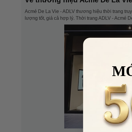
Acmé De La Vie - ADLV thương hiệu thời trang tru
lượng tốt, giá cả hợp lý. Thời trang ADLV - Acmé 
M