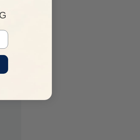
é với
nên một
NG
t
ừ chất
 hài
g độc