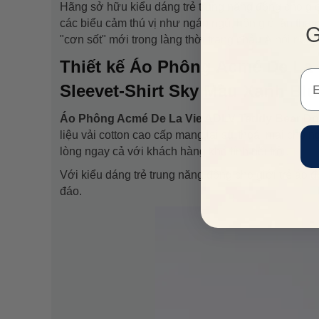
Hãng sở hữu kiểu dáng trẻ trung năng động cho giới
các biểu cảm thú vị như ngáp ngủ, hôn gió, ăn tham
G
"cơn sốt" mới trong làng thời trang châu Á nói riêng
Thiết kế Áo Phông Acmé De La 
Em
Sleevet-Shirt Sky Màu Xanh Blu
Áo Phông Acmé De La Vie ADLV Teddy Bear Doll
liệu vải cotton cao cấp mang lại sự thoải mái c
lòng ngay cả với khách hàng khó tính nổi trội.
Với kiểu dáng trẻ trung năng động cho giới trẻ áo 
đáo.