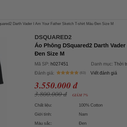
ared2 Darth Vader I Am Your Father Sketch T-shirt Màu Đen Size M
DSQUARED2
Áo Phông DSquared2 Darth Vader I
Đen Size M
Mã SP:
h027451
Danh mục:
Thời t
Đánh giá:
Viết đánh giá
3.550.000 đ
3.800.000 đ
GIẢM 7%
Chất liệu:
100% Cotton
Giới tính:
Nam
Màu sắc:
Đen