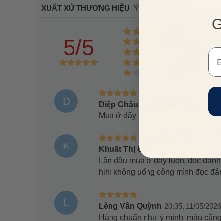
XUẤT XỨ THƯƠNG HIỆU
Ý
G
(63)
5/5
(0)
Em
(0)
(0)
(0)
D
Diệp Châu Anh
13:54, 24/07/2026
Mua ở đây khá nhiều lần, nhưng lầ
K
Khuất Thị Uyên
12:11, 14/06/2026
Lần đầu mua ở đây luôn, đọc đánh 
hihi không uổng công mình đọc đá
L
Lèng Vân Quỳnh
20:35, 11/05/2026
Hàng chuẩn như ý mình, màu cũng 