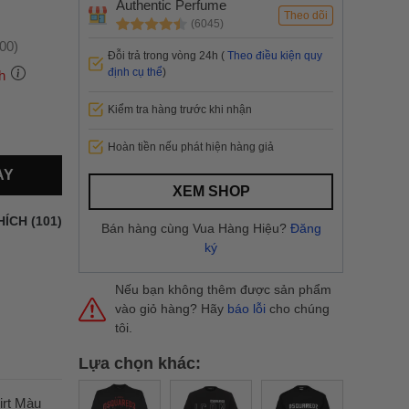
Authentic Perfume
Theo dõi
(6045)
:00)
Đỗi trả trong vòng 24h (
Theo điều kiện quy
định cụ thể
)
h
Kiểm tra hàng trước khi nhận
 thành
Hoàn tiền nếu phát hiện hàng giả
AY
i
và nội
XEM SHOP
nhanh
HÍCH (101)
Bán hàng cùng Vua Hàng Hiệu?
Đăng
 yêu cầu
ký
ng báo
yển tại
Nếu bạn không thêm được sản phẩm
vào giỏ hàng? Hãy
báo lỗi
cho chúng
tôi.
Lựa chọn khác:
irt Màu