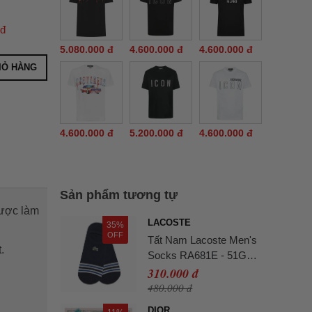
 đ
5.080.000 đ
4.600.000 đ
4.600.000 đ
IỎ HÀNG
4.600.000 đ
5.200.000 đ
4.600.000 đ
Sản phẩm tương tự
được làm
LACOSTE
35%
OFF
Tất Nam Lacoste Men's
t.
Socks RA681E - 51G
Màu Xanh Navy
310.000 đ
480.000 đ
DIOR