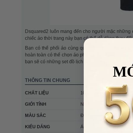
Dsquared2 luôn mang đến cho người mặc những chi
chiếc áo thời trang này bạn có thể dễ dàng thay đổ
Bạn có thể phối áo cùng quần jeans để đem đến 
hoàn toàn có thể chọn áo phối cùng 1 quần short k
bạn sẽ có những set đồ lịch lãm mà vẫn nam tính và
M
THÔNG TIN CHUNG
CHẤT LIỆU
100% Cotton
GIỚI TÍNH
Nam
MÀU SẮC
Đen
KIỂU DÁNG
Áo phông