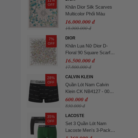
11%
OFF
Khăn Dior Silk Scarves
Multicolor Phối Màu
16.000.000 đ
18.000.000 đ
DIOR
7%
OFF
Khăn Lụa Nữ Dior D-
Floral 90 Square Scarf
Silk Twill Màu Trắng Họa
16.500.000 đ
Tiết
17.800.000 đ
CALVIN KLEIN
28%
OFF
Quần Lót Nam Calvin
Klein CK NB4127 - 003
Màu Đen Size L
600.000 đ
830.000 đ
LACOSTE
35%
OFF
Set 3 Quần Lót Nam
Lacoste Men's 3-Pack
Stretch Cotton Boxer