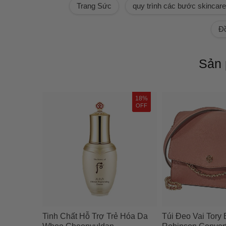
Trang Sức
quy trình các bước skincare
Đồ
Sản 
18%
OFF
Tinh Chất Hỗ Trợ Trẻ Hóa Da
Túi Đeo Vai Tory 