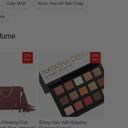
Giày MLB
Nước hoa Nữ Bán Chạy
 da
rfume
22%
10%
OFF
OFF
h Fleming Flat
Bảng màu mắt Natasha