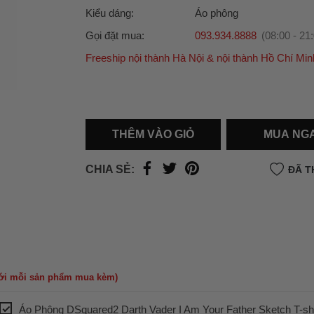
Kiểu dáng:
Áo phông
Gọi đặt mua:
093.934.8888
(08:00 - 21
Freeship nội thành Hà Nội & nội thành Hồ Chí Min
Ưu đãi dành cho bạn
Miễn phí giao hàng
30.000đ
cho đơn hàng từ
500.000đ
(Áp dụng tại nội thành Hà Nội & nội
Hồ Chí Minh).
THÊM VÀO GIỎ
MUA NG
Lưu ý: Với các đơn hàng tại nội thành
Hà Nộ
thành
Hồ Chí Minh
, khách hàng muốn giao 
CHIA SẺ:
ĐÃ T
trong ngày hoặc Đơn hàng giao hỏa tốc theo
của khách hàng phí vận chuyển sẽ được thô
và áp dụng theo cước phí của đơn vị vận chu
thời điểm đó.
Xem chi tiết →
với mỗi sản phẩm mua kèm)
Áo Phông DSquared2 Darth Vader I Am Your Father Sketch T-sh