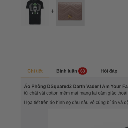
Chi tiết
Bình luận
Hỏi đáp
63
Áo Phông DSquared2 Darth Vader I Am Your Fat
từ chất vải cotton mềm mại mang lại cảm giác thoả
Họa tiết trên áo hình sọ đầu nâu vô cùng bí ẩn và 