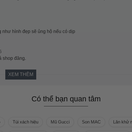
 như hình đẹp sẽ ủng hộ nếu có dịp
6
ả shop đăng.
XEM THÊM
Có thể bạn quan tâm
ồ
Túi xách hiệu
Mũ Gucci
Son MAC
Lăn khử 