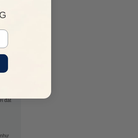
NG
n phẩm
i đất
 như