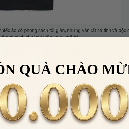
ếc áo có phong cách tối giản, nhưng vẫn rất cá tính và độc 
i phong cách cho bản thân theo sở thích.
phong cách năng động, khỏe khoắn. Hoặc cá tính, trẻ trung 
hi đi dạo phố, đi chơi…Khéo léo kết hợp một cách linh hoạt, c
 hợp thời trang.
ÓN QUÀ CHÀO MỪ
CHI TIẾT
SIZE THỜI TRANG
M