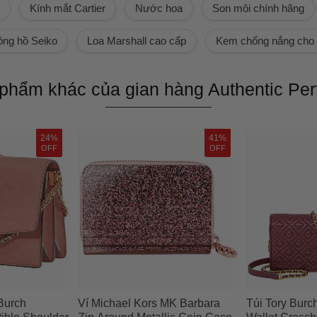
Kính mắt Cartier
Nước hoa
Son môi chính hãng
ng hồ Seiko
Loa Marshall cao cấp
Kem chống nắng cho
phẩm khác của gian hàng
Authentic Pe
24%
41%
OFF
OFF
Burch
Ví Michael Kors MK Barbara
Túi Tory Burc