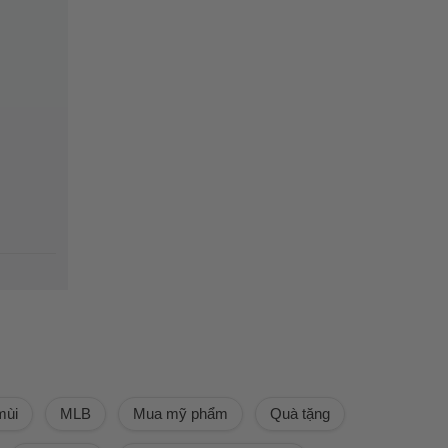
mùi
MLB
Mua mỹ phẩm
Quà tặng