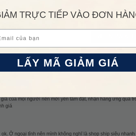
IẢM TRỰC TIẾP VÀO ĐƠN HÀ
Chia sẻ nhận xét về sả
ail
VIẾT NHẬN XÉT
LẤY MÃ GIẢM GIÁ
n đầu rước em này về, siêu xịn
giá của mọi người nên mới yên tâm đặt, nhận hàng ưng quá trờ
nh giá
ok. Ở ngoại tỉnh nên mình không nghĩ là shop ship siêu nhanh