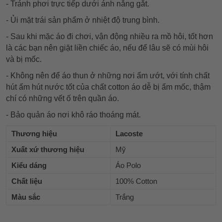
- Tránh phơi trực tiếp dưới ánh nắng gắt.
- Ủi mặt trái sản phẩm ở nhiệt độ trung bình.
- Sau khi mặc áo đi chơi, vận động nhiều ra mồ hôi, tốt hơn
là các bạn nên giặt liền chiếc áo, nếu để lâu sẽ có mùi hôi
và bị mốc.
- Không nên để áo thun ở những nơi ẩm ướt, với tính chất
hút ẩm hút nước tốt của chất cotton áo dễ bị ẩm mốc, thậm
chí có những vết ố trên quần áo.
- Bảo quản áo nơi khô ráo thoáng mát.
Thương hiệu
Lacoste
Xuất xứ thương hiệu
Mỹ
Kiểu dáng
Áo Polo
Chất liệu
100% Cotton
Màu sắc
Trắng