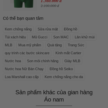
1.360.000 đ
2.100.000 đ
Có thể bạn quan tâm
Kem chống nắng
Sữa rửa mặt
Đồng hồ
Túi xách hiệu
Mũ Gucci
Son MAC
Lăn khử mùi
MLB
Mua mỹ phẩm
Quà tặng
Trang Sức
quy trình các bước skincare
Kính mắt Cartier
Nước hoa
Son môi chính hãng
Giày MLB
Nước hoa Nữ Bán Chạy
Đồng hồ Seiko
Loa Marshall cao cấp
Kem chống nắng cho da
Sản phẩm khác của gian hàng
Áo nam