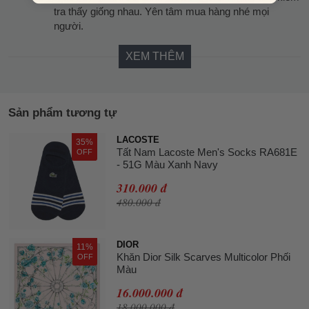
tra thấy giống nhau. Yên tâm mua hàng nhé mọi
người.
XEM THÊM
Sản phẩm tương tự
LACOSTE
35%
Tất Nam Lacoste Men's Socks RA681E
OFF
- 51G Màu Xanh Navy
310.000 đ
480.000 đ
DIOR
11%
Khăn Dior Silk Scarves Multicolor Phối
OFF
Màu
16.000.000 đ
18.000.000 đ