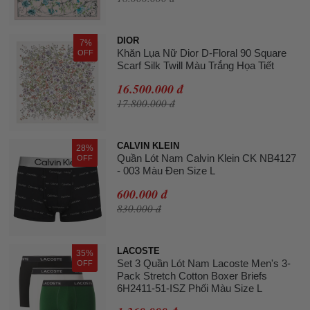
DIOR
7%
Khăn Lụa Nữ Dior D-Floral 90 Square
OFF
Scarf Silk Twill Màu Trắng Họa Tiết
16.500.000 đ
17.800.000 đ
CALVIN KLEIN
28%
Quần Lót Nam Calvin Klein CK NB4127
OFF
- 003 Màu Đen Size L
600.000 đ
830.000 đ
LACOSTE
35%
Set 3 Quần Lót Nam Lacoste Men's 3-
OFF
Pack Stretch Cotton Boxer Briefs
6H2411-51-ISZ Phối Màu Size L