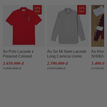
12%
12%
OFF
OFF
Áo Polo Lacoste x
Áo Sơ Mi Nam Lacoste
Áo Khoác
Polaroid Colored
Long Camicia Uomo
SH0624 
Crocodiles Classic Fit
Cotone Quadro CH9982
Phối Trắ
2.650.000 đ
2.590.000 đ
3.400.00
Màu Đỏ Size M
- 00 Size 39 Màu Xám
3.000.000 đ
2.950.000 đ
3.750.000