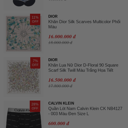
DIOR
11%
Khăn Dior Silk Scarves Multicolor Phối
OFF
Màu
16.000.000 đ
18.000.000 đ
DIOR
7%
Khăn Lụa Nữ Dior D-Floral 90 Square
OFF
Scarf Silk Twill Màu Trắng Họa Tiết
16.500.000 đ
17.800.000 đ
CALVIN KLEIN
28%
Quần Lót Nam Calvin Klein CK NB4127
OFF
- 003 Màu Đen Size L
600.000 đ