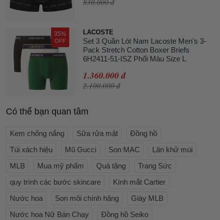
830.000 đ
LACOSTE
35%
Set 3 Quần Lót Nam Lacoste Men's 3-
OFF
Pack Stretch Cotton Boxer Briefs
6H2411-51-ISZ Phối Màu Size L
1.360.000 đ
2.100.000 đ
Có thể bạn quan tâm
Kem chống nắng
Sữa rửa mặt
Đồng hồ
Túi xách hiệu
Mũ Gucci
Son MAC
Lăn khử mùi
MLB
Mua mỹ phẩm
Quà tặng
Trang Sức
quy trình các bước skincare
Kính mắt Cartier
Nước hoa
Son môi chính hãng
Giày MLB
Nước hoa Nữ Bán Chạy
Đồng hồ Seiko