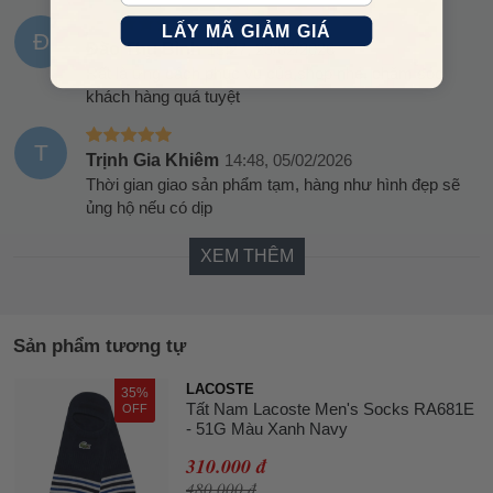
LẤY MÃ GIẢM GIÁ
Đ
Đào Thu Bình
15:27, 23/02/2026
Rất là ưng cách phục vụ của shop nhé, chăm sóc
khách hàng quá tuyệt
T
Trịnh Gia Khiêm
14:48, 05/02/2026
Thời gian giao sản phẩm tạm, hàng như hình đẹp sẽ
ủng hộ nếu có dịp
XEM THÊM
Sản phẩm tương tự
LACOSTE
35%
Tất Nam Lacoste Men's Socks RA681E
OFF
- 51G Màu Xanh Navy
310.000 đ
480.000 đ