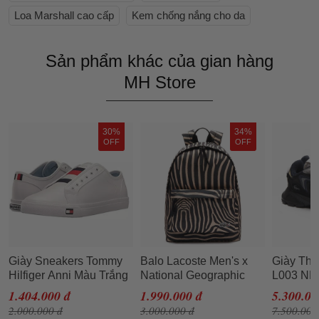
Loa Marshall cao cấp
Kem chống nắng cho da
Sản phẩm khác của gian hàng
MH Store
30%
34%
OFF
OFF
Giày Sneakers Tommy
Balo Lacoste Men's x
Giày Thể
Hilfiger Anni Màu Trắng
National Geographic
L003 NE
Size 36
Animal Print Backpack
Màu Đen 
1.404.000 đ
1.990.000 đ
5.300.00
NH3344XM.G10 Màu
2.000.000 đ
3.000.000 đ
7.500.000
Đen Sọc Be