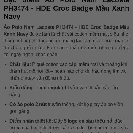
PH3474 - HDE Croc Badge Màu Xanh
Navy
Áo Polo Nam Lacoste PH3474 - HDE Croc Badge Màu
Xanh Navy
được làm từ chất vải cotton mềm mại, siêu nhẹ,
thấm hút ẩm tốt, thoáng khí mang lại cảm giác thoải mái tối
đa cho người mặc. Form áo chuẩn đẹp với những đường
chỉ ngay ngắn, chắc chắn.
Chất liệu:
Piqué cotton cao cấp, mềm mại và thoáng khí,
thấm hút mồ hôi tốt – hoàn hảo cho khí hậu nóng ẩm và
những ngày vận động nhiều.
Kiểu dáng:
Form
regular fit
vừa vặn, thoải mái, tôn
dáng.
Cổ áo polo 2 nút
truyền thống, kết hợp tay áo bo viền
gọn gàng.
Điểm nhấn thiết kế:
Dãy
5 logo cá sấu thêu nổi
đặc
trưng của Lacoste được sắp xếp dọc bên ngực trái – vừa