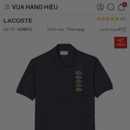
0
LACOSTE
Mã SP:
h188873
Danh mục:
Thời trang
Lượt mua:
47
HẾT
HÀNG