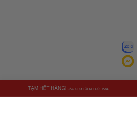
TẠM HẾT HÀNG!
BÁO CHO TÔI KHI CÓ HÀNG
Đăng ký để nhận ưu đãi qua email:
ĐĂNG KÝ
Chính sách bảo mật của
Bằng cách đăng ký, bạn đồng ý với
Ưu đãi dành cho bạn
chúng tôi
Miễn phí giao hàng
30.000đ
cho đơn hàng từ
500.000đ
(Áp
dụng tại nội thành Hà Nội & nội thành Hồ Chí Minh).