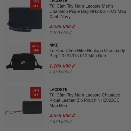
LACOSTE
12%
Túi Cầm Tay Nam Lacoste Men's
OFF
Chantaco Piqué Bag NH2922 - 021 Màu
Xanh Navy
4.580.000 đ
5.200.000 đ
NIKE
40%
Túi Đeo Chéo Nike Heritage Crossbody
OFF
Bag 2.0 IB4378-010 Màu Đen
1.100.000 đ
1.830.000 đ
LACOSTE
18%
Túi Cầm Tay Nam Lacoste Chantaco
OFF
Piqué Leather Zip Pouch NH2922CE
Màu Đen
4.650.000 đ
5.650.000 đ