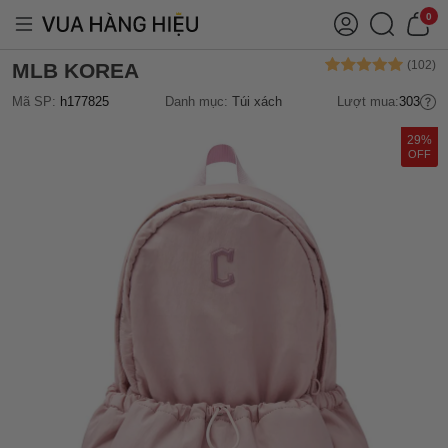
0
MLB KOREA
Mã SP:
h177825
Danh mục:
Túi xách
Lượt mua:
303
29%
OFF