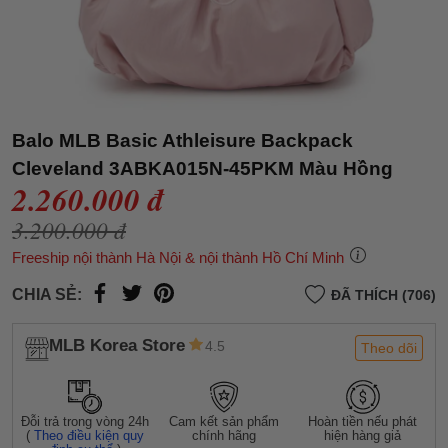
Balo MLB Basic Athleisure Backpack
Cleveland 3ABKA015N-45PKM Màu Hồng
2.260.000 đ
3.200.000 đ
Freeship nội thành Hà Nội & nội thành Hồ Chí Minh
CHIA SẺ:
ĐÃ THÍCH (706)
MLB Korea Store
4.5
Theo dõi
Đỗi trả trong vòng 24h
Cam kết sản phẩm
Hoàn tiền nếu phát
(
Theo điều kiện quy
chính hãng
hiện hàng giả