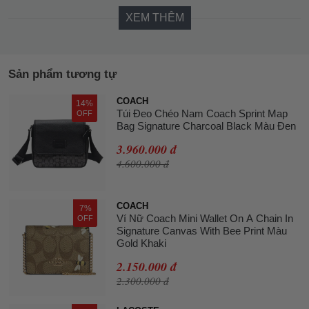
XEM THÊM
Sản phẩm tương tự
COACH
14%
Túi Đeo Chéo Nam Coach Sprint Map
OFF
Bag Signature Charcoal Black Màu Đen
3.960.000 đ
4.600.000 đ
COACH
7%
Ví Nữ Coach Mini Wallet On A Chain In
OFF
Signature Canvas With Bee Print Màu
Gold Khaki
2.150.000 đ
2.300.000 đ