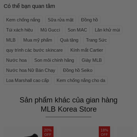
Có thể bạn quan tâm
Kem chống nắng
Sữa rửa mặt
Đồng hồ
Túi xách hiệu
Mũ Gucci
Son MAC
Lăn khử mùi
MLB
Mua mỹ phẩm
Quà tặng
Trang Sức
quy trình các bước skincare
Kính mắt Cartier
Nước hoa
Son môi chính hãng
Giày MLB
Nước hoa Nữ Bán Chạy
Đồng hồ Seiko
Loa Marshall cao cấp
Kem chống nắng cho da
Sản phẩm khác của gian hàng
MLB Korea Store
20%
18%
OFF
OFF