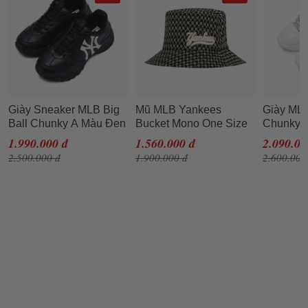
Giày Sneaker MLB Big
Mũ MLB Yankees
Giày MLB
Ball Chunky A Màu Đen
Bucket Mono One Size
Chunky P
Logo Trắng Size 230
59H
1.990.000 đ
1.560.000 đ
2.090.00
2.500.000 đ
1.900.000 đ
2.600.000