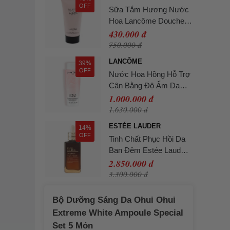
250ml
OFF
Sữa Tắm Hương Nước
Hoa Lancôme Douche
Parfume Shower Gel
430.000 đ
50ml
750.000 đ
LANCÔME
39%
OFF
Nước Hoa Hồng Hỗ Trợ
Cân Bằng Độ Ẩm Da
Lancôme Tonique
1.000.000 đ
Confort Toner 400ml
1.630.000 đ
ESTÉE LAUDER
14%
OFF
Tinh Chất Phục Hồi Da
Ban Đêm Estée Lauder
Advanced Night Repair
2.850.000 đ
Serum 100ml
3.300.000 đ
Bộ Dưỡng Sáng Da Ohui Ohui
Extreme White Ampoule Special
Set 5 Món