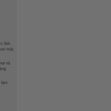
ớc làm
ươi mát,
mại và
sáng
 làm