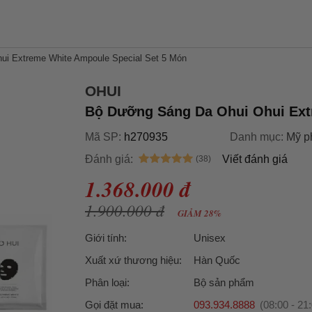
i Extreme White Ampoule Special Set 5 Món
OHUI
Bộ Dưỡng Sáng Da Ohui Ohui Ext
Mã SP:
h270935
Danh mục:
Mỹ p
Đánh giá:
Viết đánh giá
1.368.000 đ
1.900.000 đ
GIẢM 28%
Giới tính:
Unisex
Xuất xứ thương hiệu:
Hàn Quốc
Phân loại:
Bộ sản phẩm
Gọi đặt mua:
093.934.8888
(08:00 - 21