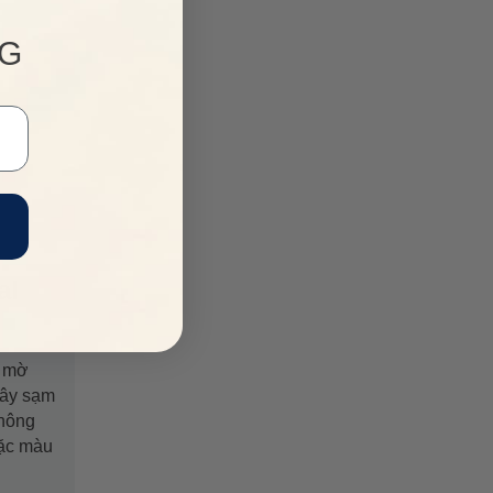
NG
al
 mờ
gây sạm
không
đặc màu