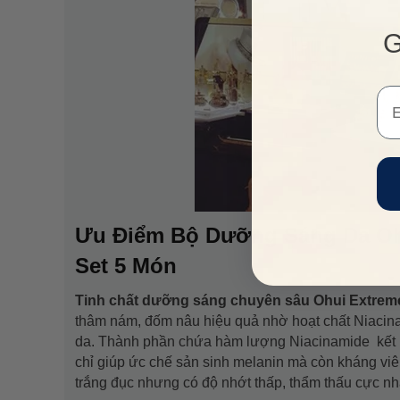
G
Em
Ưu Điểm Bộ Dưỡng Sáng Da Ohu
Set 5 Món
Tinh chất dưỡng sáng chuyên sâu Ohui Extrem
thâm nám, đốm nâu hiệu quả nhờ hoạt chất Niacina
da. Thành phần chứa hàm lượng Niacinamide kết 
chỉ giúp ức chế sản sinh melanin mà còn kháng vi
trắng đục nhưng có độ nhớt thấp, thẩm thấu cực n