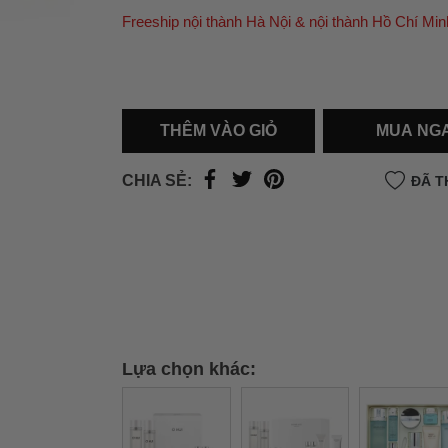
Freeship nội thành Hà Nội & nội thành Hồ Chí Min
Ưu đãi dành cho bạn
Miễn phí giao hàng
30.000đ
cho đơn hàng từ
500.000đ
(Áp dụng tại nội thành Hà Nội & nội
Hồ Chí Minh).
THÊM VÀO GIỎ
MUA NG
Lưu ý: Với các đơn hàng tại nội thành
Hà Nộ
thành
Hồ Chí Minh
, khách hàng muốn giao 
CHIA SẺ:
ĐÃ T
trong ngày hoặc Đơn hàng giao hỏa tốc theo
của khách hàng phí vận chuyển sẽ được thô
và áp dụng theo cước phí của đơn vị vận chu
thời điểm đó.
Xem chi tiết →
Lựa chọn khác: