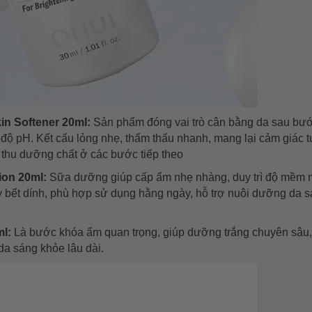
in Softener 20ml:
Sản phẩm đóng vai trò cân bằng da sau bư
h độ pH. Kết cấu lỏng nhẹ, thẩm thấu nhanh, mang lại cảm giác t
 thu dưỡng chất ở các bước tiếp theo
ion 20ml:
Sữa dưỡng giúp cấp ẩm nhẹ nhàng, duy trì độ mềm 
 bết dính, phù hợp sử dụng hằng ngày, hỗ trợ nuôi dưỡng da 
ml:
Là bước khóa ẩm quan trọng, giúp dưỡng trắng chuyên sâu,
da sáng khỏe lâu dài.