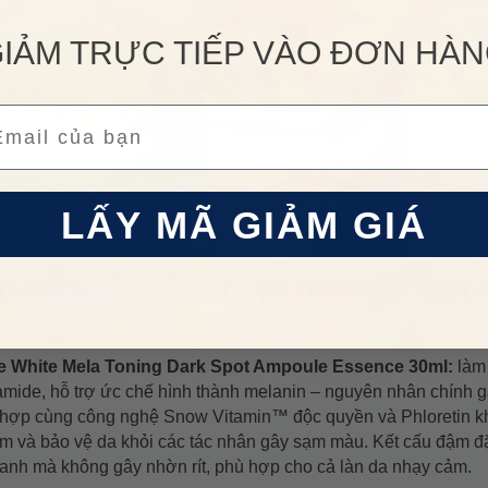
IẢM TRỰC TIẾP VÀO ĐƠN HÀ
ail
LẤY MÃ GIẢM GIÁ
i Ohui Extreme White Ampoule Speci
e White Mela Toning Dark Spot Ampoule Essence 30ml:
làm
mide, hỗ trợ ức chế hình thành melanin – nguyên nhân chính 
hợp cùng công nghệ Snow Vitamin™ độc quyền và Phloretin 
êm và bảo vệ da khỏi các tác nhân gây sạm màu. Kết cấu đậm 
hanh mà không gây nhờn rít, phù hợp cho cả làn da nhạy cảm.