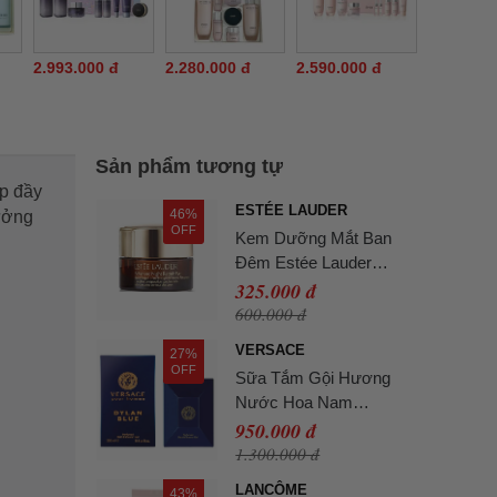
2.993.000 đ
2.280.000 đ
2.590.000 đ
Sản phẩm tương tự
p đầy
ESTÉE LAUDER
46%
tưởng
OFF
Kem Dưỡng Mắt Ban
Đêm Estée Lauder
Advanced Night Repair
325.000 đ
Eye 5ml Không Hộp
600.000 đ
VERSACE
27%
OFF
Sữa Tắm Gội Hương
Nước Hoa Nam
Versace Dylan Blue
950.000 đ
Pour Homme Perfumed
1.300.000 đ
Bath & Shower Gel
LANCÔME
43%