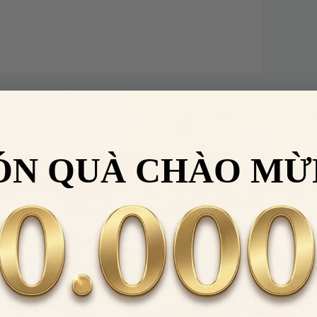
i Hàn Quốc với nhiều dòng sản phẩm về chăm sóc da, trang điểm
ôi), ch.ống nắng, làm sạch & chăm sóc cơ thể. Ngoài các sản 
phụ nữ, Ohui cũng có các sản phẩm dành cho phái nam.
ÓN QUÀ CHÀO MỪ