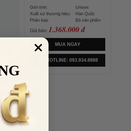
Giới tính:
Unisex
Xuất xứ thương hiệu:
Hàn Quốc
Phân loại:
Bộ sản phẩm
1.368.000 đ
Giá bán:
MUA NGAY
 (trang
phẩm
HOTLINE: 093.934.8888
NG