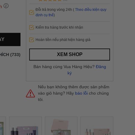
h
Đỗi trả trong vòng 24h (
Theo điều kiện quy
định cụ thể
)
Kiểm tra hàng trước khi nhận
 thành
AY
Hoàn tiền nếu phát hiện hàng giả
i
và nội
nhanh
XEM SHOP
HÍCH (733)
 yêu cầu
ng báo
Bán hàng cùng Vua Hàng Hiệu?
Đăng
yển tại
ký
Nếu bạn không thêm được sản phẩm
vào giỏ hàng? Hãy
báo lỗi
cho chúng
tôi.