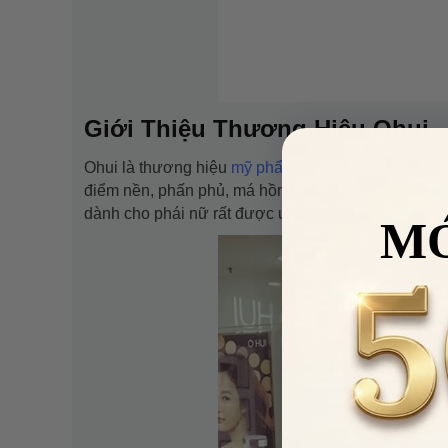
Giới Thiệu Thương Hiệu Ohui
Ohui là thương hiệu
mỹ phẩm cao cấp
nổi tiếng tạ
điểm nền, phấn phủ, má hồng, trang điểm mắt và m
dành cho phái nữ rất được ưa chuộng bởi chị em 
M