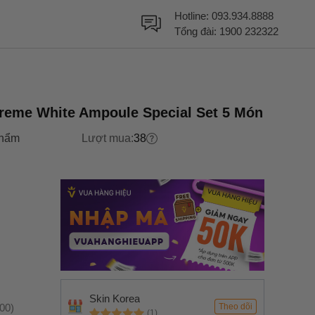
Hotline:
093.934.8888
Tổng đài:
1900 232322
reme White Ampoule Special Set 5 Món
hẩm
Lượt mua:
38
Skin Korea
:00)
Theo dõi
(1)