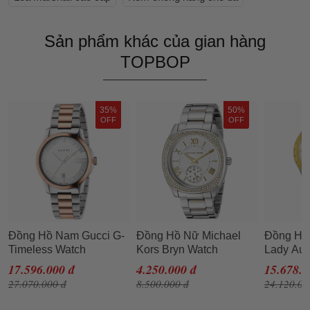
Sản phẩm khác của gian hàng
TOPBOP
35%
50%
OFF
OFF
Đồng Hồ Nam Gucci G-
Đồng Hồ Nữ Michael
Đồng Hồ 
Timeless Watch
Kors Bryn Watch
Lady Aut
YA126447 38mm Màu
MK6277 40mm Phối
Mother Of
17.596.000 đ
4.250.000 đ
15.678.0
Bạc Phối Vàng Hồng
Màu
Two-Tone
27.070.000 đ
8.500.000 đ
24.120.00
T072207
Màu