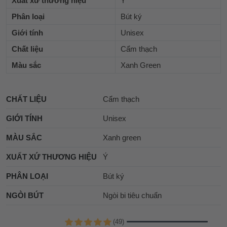
Xuất xứ thương hiệu
Ý
Phân loại
Bút ký
Giới tính
Unisex
Chất liệu
Cẩm thạch
Màu sắc
Xanh Green
CHẤT LIỆU
Cẩm thạch
GIỚI TÍNH
Unisex
MÀU SẮC
Xanh green
XUẤT XỨ THƯƠNG HIỆU
Ý
PHÂN LOẠI
Bút ký
NGÒI BÚT
Ngòi bi tiêu chuẩn
(49)