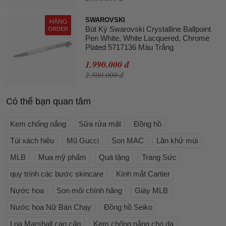
SWAROVSKI
HÀNG
Bút Ký Swarovski Crystalline Ballpoint
ORDER
Pen White, White Lacquered, Chrome
Plated 5717136 Màu Trắng
1.990.000 đ
2.500.000 đ
Có thể bạn quan tâm
Kem chống nắng
Sữa rửa mặt
Đồng hồ
Túi xách hiệu
Mũ Gucci
Son MAC
Lăn khử mùi
MLB
Mua mỹ phẩm
Quà tặng
Trang Sức
quy trình các bước skincare
Kính mắt Cartier
Nước hoa
Son môi chính hãng
Giày MLB
Nước hoa Nữ Bán Chạy
Đồng hồ Seiko
Loa Marshall cao cấp
Kem chống nắng cho da