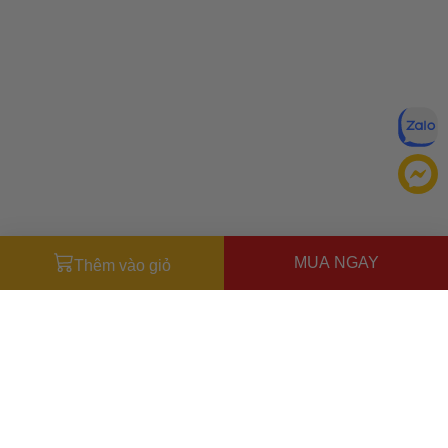
MUA NGAY
Thêm vào giỏ
Đăng ký để nhận ưu đãi qua email:
ĐĂNG KÝ
Chính sách bảo mật của
Bằng cách đăng ký, bạn đồng ý với
Ưu đãi dành cho bạn
chúng tôi
Miễn phí giao hàng
30.000đ
cho đơn hàng từ
500.000đ
(Áp
dụng tại nội thành Hà Nội & nội thành Hồ Chí Minh).
Lưu ý: Với các đơn hàng tại nội thành
Hà Nội
và nội thành