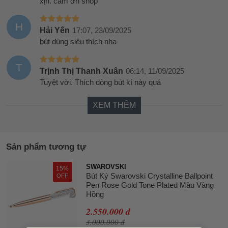
xịn. cảm ơn shop
H
Hải Yến
17:07, 23/09/2025
bút dùng siêu thích nha
T
Trịnh Thị Thanh Xuân
06:14, 11/09/2025
Tuyệt vời. Thích dòng bút kí này quá
XEM THÊM
Sản phẩm tương tự
SWAROVSKI
15%
Bút Ký Swarovski Crystalline Ballpoint
OFF
Pen Rose Gold Tone Plated Màu Vàng
Hồng
2.550.000 đ
3.000.000 đ