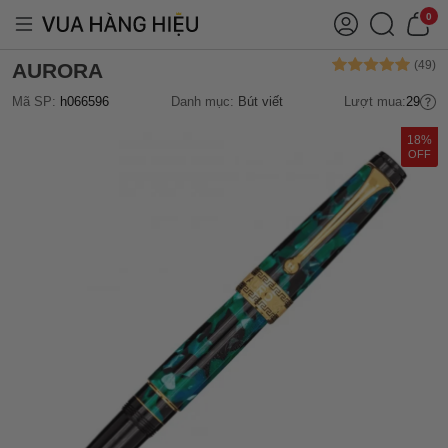
0
AURORA
Mã SP:
h066596
Danh mục:
Bút viết
Lượt mua:
29
18%
OFF