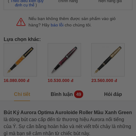
(
Theo điều kiện quy
chính hãng
hiện hàng giả
định cụ thể
)
Nếu bạn không thêm được sản phẩm vào giỏ
hàng? Hãy
báo lỗi
cho chúng tôi.
Lựa chọn khác:
16.080.000 đ
10.530.000 đ
23.560.000 đ
Chi tiết
Bình luận
Hỏi đáp
49
Bút Ký Aurora Optima Auroloide Roller Màu Xanh Green
là dòng bút cao cấp đến từ thương hiệu Aurora nổi tiếng
của Ý. Sự cân bằng hoàn hảo và nét viết trôi chảy là những
gì mà bạn sẽ cảm nhận từ chiếc bút này.