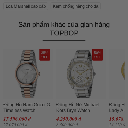
Loa Marshall cao cấp
Kem chống nắng cho da
Sản phẩm khác của gian hàng
TOPBOP
35%
50%
OFF
OFF
Đồng Hồ Nam Gucci G-
Đồng Hồ Nữ Michael
Đồng Hồ 
Timeless Watch
Kors Bryn Watch
Lady Aut
YA126447 38mm Màu
MK6277 40mm Phối
Mother Of
17.596.000 đ
4.250.000 đ
15.678.0
Bạc Phối Vàng Hồng
Màu
Two-Tone
27.070.000 đ
8.500.000 đ
24.120.00
T072207