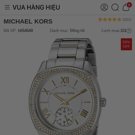
0
MICHAEL KORS
Mã SP:
h054649
Danh mục:
Đồng hồ
Lượt mua:
101
50%
OFF