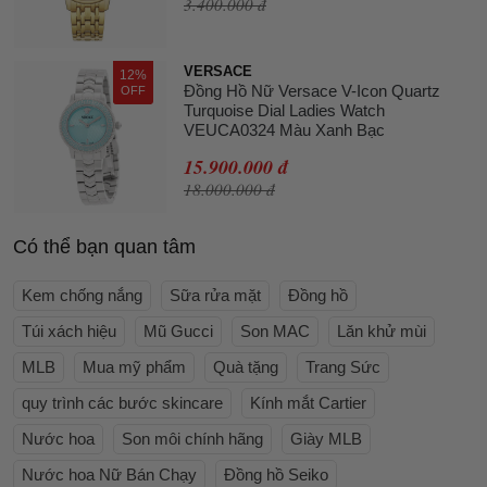
3.400.000 đ
VERSACE
12%
Đồng Hồ Nữ Versace V-Icon Quartz
OFF
Turquoise Dial Ladies Watch
VEUCA0324 Màu Xanh Bạc
15.900.000 đ
18.000.000 đ
Có thể bạn quan tâm
Kem chống nắng
Sữa rửa mặt
Đồng hồ
Túi xách hiệu
Mũ Gucci
Son MAC
Lăn khử mùi
MLB
Mua mỹ phẩm
Quà tặng
Trang Sức
quy trình các bước skincare
Kính mắt Cartier
Nước hoa
Son môi chính hãng
Giày MLB
Nước hoa Nữ Bán Chạy
Đồng hồ Seiko