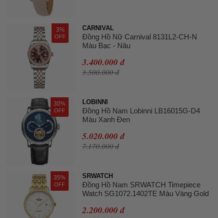
CARNIVAL
3%
Đồng Hồ Nữ Carnival 8131L2-CH-N
OFF
Màu Bạc - Nâu
3.400.000 đ
3.500.000 đ
LOBINNI
30%
Đồng Hồ Nam Lobinni LB16015G-D4
OFF
Màu Xanh Đen
5.020.000 đ
7.170.000 đ
SRWATCH
35%
Đồng Hồ Nam SRWATCH Timepiece
OFF
Watch SG1072.1402TE Màu Vàng Gold
2.200.000 đ