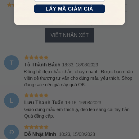
(0)
LẤY MÃ GIẢM GIÁ
(0)
Chia sẻ nhận xét về sản phẩm
VIẾT NHẬN XÉT
T
Tô Thành Bách
18:33, 18/08/2023
Đồng hồ đẹp chắc chắn, chạy nhanh. Được bạn nhân
viên dễ thương tư vấn cho đúng mẫu yêu thích, Shop
đang sale nên giá này quá OK.
L
Lưu Thanh Tuấn
14:16, 16/08/2023
Giao đúng mẫu em thích ạ, đeo lên sang cái tay hẳn.
Quá đẳng cấp.
Đ
Đỗ Nhật Minh
10:23, 15/08/2023