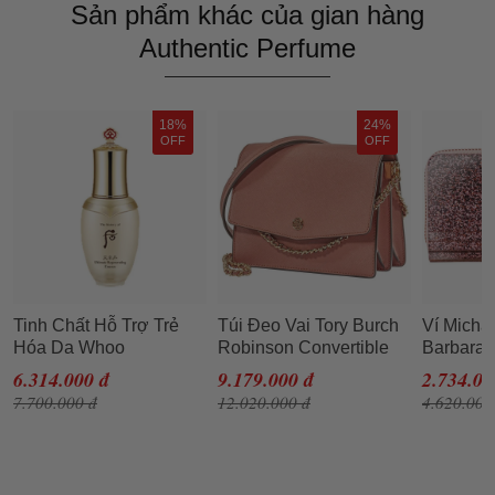
Sản phẩm khác của gian hàng
Authentic Perfume
18%
24%
OFF
OFF
Tinh Chất Hỗ Trợ Trẻ
Túi Đeo Vai Tory Burch
Ví Micha
Hóa Da Whoo
Robinson Convertible
Barbara 
Cheonyuldan
Shoulder Bag- Tramonto
Metallic
6.314.000 đ
9.179.000 đ
2.734.00
Regenerating Essence
Cho Nữ
Rose Go
7.700.000 đ
12.020.000 đ
4.620.000