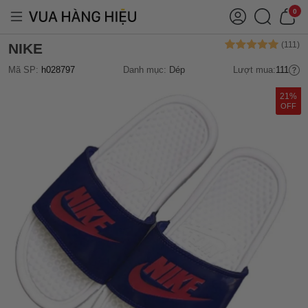
0
NIKE
Mã SP:
h028797
Danh mục:
Dép
Lượt mua:
111
21%
OFF