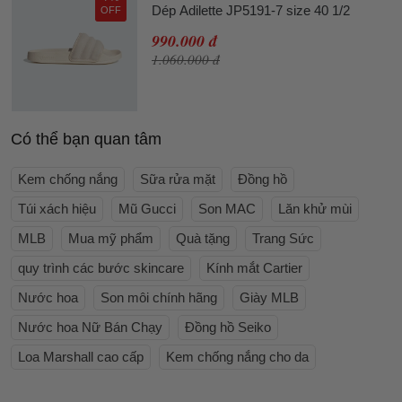
Dép Adilette JP5191-7 size 40 1/2
OFF
990.000 đ
1.060.000 đ
Có thể bạn quan tâm
Kem chống nắng
Sữa rửa mặt
Đồng hồ
Túi xách hiệu
Mũ Gucci
Son MAC
Lăn khử mùi
MLB
Mua mỹ phẩm
Quà tặng
Trang Sức
quy trình các bước skincare
Kính mắt Cartier
Nước hoa
Son môi chính hãng
Giày MLB
Nước hoa Nữ Bán Chạy
Đồng hồ Seiko
Loa Marshall cao cấp
Kem chống nắng cho da