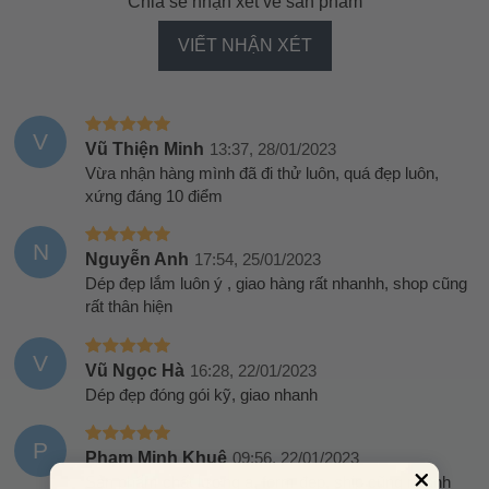
Chia sẻ nhận xét về sản phẩm
VIẾT NHẬN XÉT
V
Vũ Thiện Minh
13:37, 28/01/2023
Vừa nhận hàng mình đã đi thử luôn, quá đẹp luôn,
xứng đáng 10 điểm
N
Nguyễn Anh
17:54, 25/01/2023
Dép đẹp lắm luôn ý , giao hàng rất nhanhh, shop cũng
rất thân hiện
V
Vũ Ngọc Hà
16:28, 22/01/2023
Dép đẹp đóng gói kỹ, giao nhanh
P
Phạm Minh Khuê
09:56, 22/01/2023
Sản phẩm chất lượng ạ, form đẹp, ship cũng nhanh