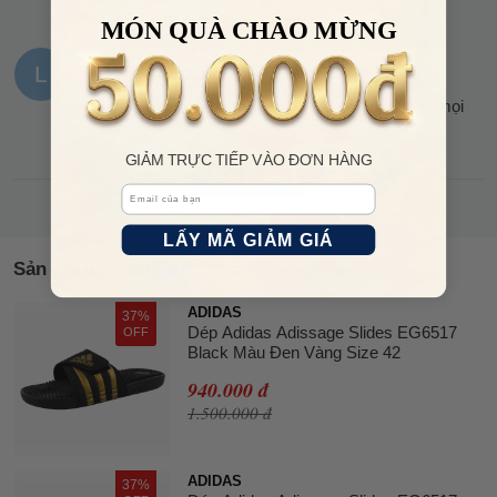
nữa, nói chung tất cả tuyệt vời
MÓN QUÀ CHÀO MỪNG
L
Lê An
07:36, 21/01/2023
Sản phẩm tốt chất lượng tuyệt vời nên mua nha mọi
người ơi
GIẢM TRỰC TIẾP VÀO ĐƠN HÀNG
XEM THÊM
Email
LẤY MÃ GIẢM GIÁ
Sản phẩm tương tự
ADIDAS
37%
Dép Adidas Adissage Slides EG6517
OFF
Black Màu Đen Vàng Size 42
940.000 đ
1.500.000 đ
ADIDAS
37%