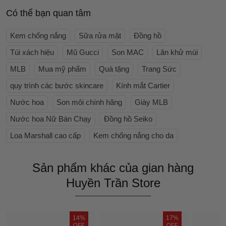
Có thể bạn quan tâm
Kem chống nắng
Sữa rửa mặt
Đồng hồ
Túi xách hiệu
Mũ Gucci
Son MAC
Lăn khử mùi
MLB
Mua mỹ phẩm
Quà tặng
Trang Sức
quy trình các bước skincare
Kính mắt Cartier
Nước hoa
Son môi chính hãng
Giày MLB
Nước hoa Nữ Bán Chạy
Đồng hồ Seiko
Loa Marshall cao cấp
Kem chống nắng cho da
Sản phẩm khác của gian hàng
Huyền Trần Store
14%
17%
OFF
OFF