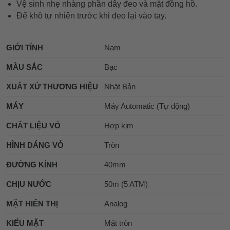
Vệ sinh nhẹ nhàng phần dây đeo và mặt đồng hồ.
Để khô tự nhiên trước khi đeo lại vào tay.
GIỚI TÍNH
Nam
MÀU SẮC
Bạc
XUẤT XỨ THƯƠNG HIỆU
Nhật Bản
MÁY
Máy Automatic (Tự động)
CHẤT LIỆU VỎ
Hợp kim
HÌNH DÁNG VỎ
Tròn
ĐƯỜNG KÍNH
40mm
CHỊU NƯỚC
50m (5 ATM)
MẶT HIỂN THỊ
Analog
KIỂU MẶT
Mặt tròn