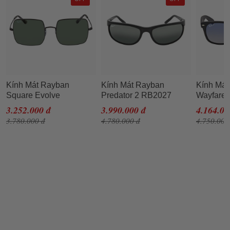
Kính Mát Rayban
Kính Mát Rayban
Kính Má
Square Evolve
Predator 2 RB2027
Wayfarer
Sunglasses RB1971
601/W1 62-19 Màu Đen
RB2132 
3.252.000 đ
3.990.000 đ
4.164.00
914831 54 Màu Xanh
Màu Đen
3.780.000 đ
4.780.000 đ
4.750.000
Đen