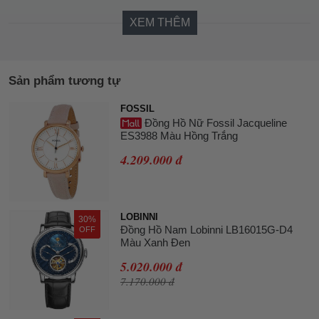
XEM THÊM
Sản phẩm tương tự
FOSSIL
Đồng Hồ Nữ Fossil Jacqueline
ES3988 Màu Hồng Trắng
4.209.000 đ
LOBINNI
30%
Đồng Hồ Nam Lobinni LB16015G-D4
OFF
Màu Xanh Đen
5.020.000 đ
7.170.000 đ