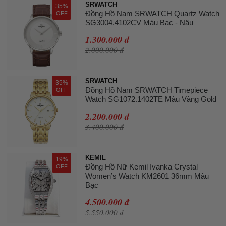
SRWATCH
35%
Đồng Hồ Nam SRWATCH Quartz Watch
OFF
SG3004.4102CV Màu Bạc - Nâu
1.300.000 đ
2.000.000 đ
SRWATCH
35%
Đồng Hồ Nam SRWATCH Timepiece
OFF
Watch SG1072.1402TE Màu Vàng Gold
2.200.000 đ
3.400.000 đ
KEMIL
19%
Đồng Hồ Nữ Kemil Ivanka Crystal
OFF
Women’s Watch KM2601 36mm Màu
Bạc
4.500.000 đ
5.550.000 đ