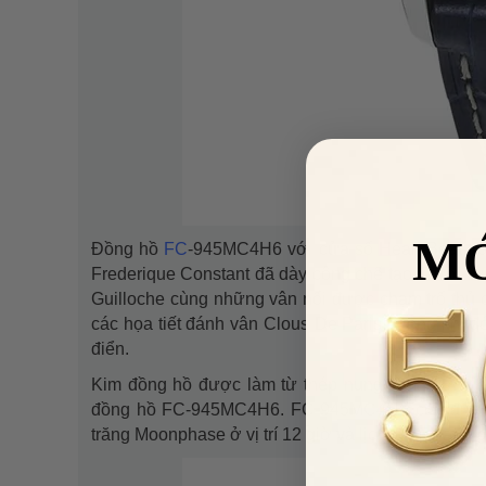
M
Đồng hồ
FC
-945MC4H6 với cửa sổ Heart Beat tro
Frederique Constant đã dày công chế tạo. Dưới lớp
Guilloche cùng những vân nổi được chạm trổ thủ cô
các họa tiết đánh vân Clous De Paris. Trong khi đ
điển.
Kim đồng hồ được làm từ thép nung xanh với kiể
đồng hồ FC-945MC4H6. FC-945MC4H6 còn được tr
trăng Moonphase ở vị trí 12 giờ và lịch GMT đặt ở 
VUA