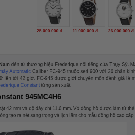
25.000.000 đ
11.000.000 đ
26.000.000 đ
o Nam
đến từ thương hiệu Frederique nổi tiếng của Thụy Sỹ
.
M
máy Automatic
Caliber FC-945 thuộc seri 900 với 26 chân kính
ữ lên tới 42 giờ. FC-945 được giới chuyên môn đánh giá là m
rederique Constant
từng sản xuất.
onstant 945MC4H6
t 42 mm và độ dày chỉ 11.6 mm. Vỏ đồng hồ được làm từ th
ng tạo ra nét sang trọng và lịch lãm cho mẫu đồng hồ cao cấp 