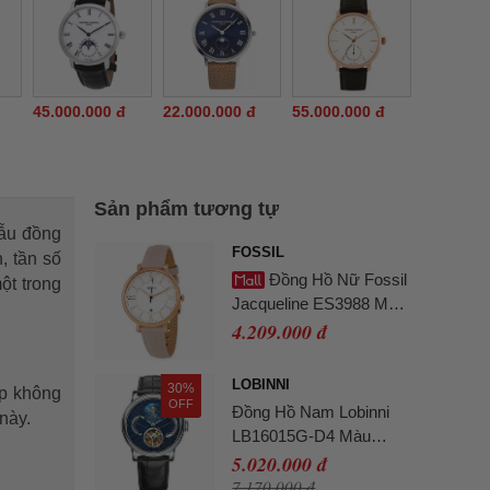
45.000.000 đ
22.000.000 đ
55.000.000 đ
Sản phẩm tương tự
ẫu đồng
FOSSIL
, tần số
Đồng Hồ Nữ Fossil
ột trong
Jacqueline ES3988 Màu
Hồng Trắng
4.209.000 đ
LOBINNI
30%
ép không
OFF
Đồng Hồ Nam Lobinni
này.
LB16015G-D4 Màu
Xanh Đen
5.020.000 đ
7.170.000 đ