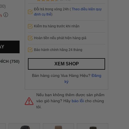
:00)
Đỗi trả trong vòng 24h (
Theo điều kiện quy
định cụ thể
)
h
Kiểm tra hàng trước khi nhận
 thành
Hoàn tiền nếu phát hiện hàng giả
AY
Bảo hành chính hãng 24 tháng
i
và nội
nhanh
HÍCH (750)
XEM SHOP
 yêu cầu
ng báo
Bán hàng cùng Vua Hàng Hiệu?
Đăng
yển tại
ký
Nếu bạn không thêm được sản phẩm
vào giỏ hàng? Hãy
báo lỗi
cho chúng
tôi.