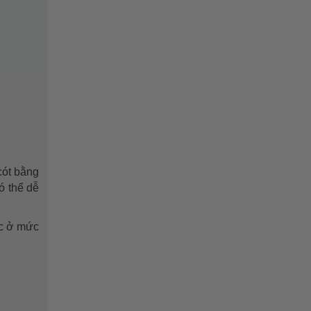
cót bằng
ó thể dễ
ớc ở mức