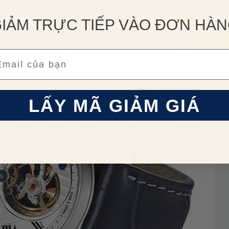
IẢM TRỰC TIẾP VÀO ĐƠN HÀ
Nhập
VHHDH17
để giảm
50.000đ
cho
LẤY
đơn hàng giá trị từ
500.000đ
ail
Áp dụng cho sản phẩm danh mục
Đồng
Điều 
 HÀNG HIỆU
hồ
.
LẤY MÃ GIẢM GIÁ