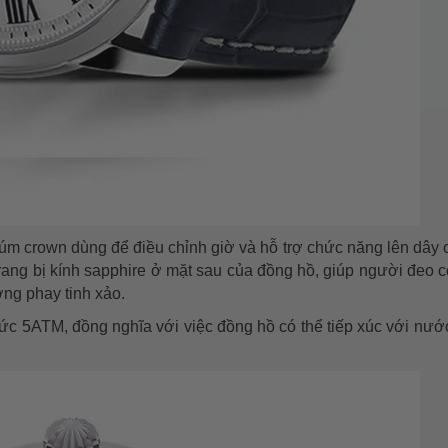
núm crown dùng để điều chỉnh giờ và hỗ trợ chức năng lên dây 
trang bị kính sapphire ở mặt sau của đồng hồ, giúp người đeo c
g phay tinh xảo.
c 5ATM, đồng nghĩa với việc đồng hồ có thể tiếp xúc với nư