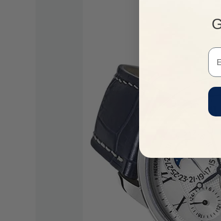
G
Em
VUA