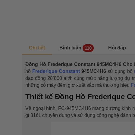
Chi tiết
Bình luận
Hỏi đáp
110
Đồng Hồ Frederique Constant 945MC4H6 Ch
hồ
Frederique Constant
945MC4H6
sử dụng bộ
dao động 28’800 alt/h cùng mức năng lượng dự tr
những cỗ máy đếm giờ xuất sắc mà thương hiệu
F
Thiết kế
Đồng Hồ Frederique C
Về ngoại hình, FC-945MC4H6 mang đường kính mặ
gỉ 316L chuyên dụng và sử dụng công nghệ đánh bó