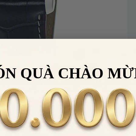
ÓN QUÀ CHÀO MỪ
ng hình dáng giọt nước để lộ những chi tiết chuyển động đặ
 kính sapphire trong suốt, toàn bộ mặt số được hoàn thiện với 
ng, tạo hiệu ứng thị giác vô cùng bắt mắt. Ngay khu vực trun
ó, ở vòng ngoài của mặt số là vân chải tia làm nền cho bộ số 
Nhập
VHHWATCH0662
để giảm
u dáng Sword kinh điển được lắp ráp để hoàn thiện cho ph
50.000đ
cho đơn hàng giá trị từ
LẤY
ang bị đầy đủ các chức năng phức tạp khác như cửa sổ lị
2.000.000đ
góc 9 giờ.
Điều 
 HÀNG HIỆU
Áp dụng cho sản phẩm danh mục
Đồng
hồ
.