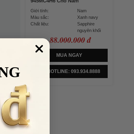
945MC4H6 Cho Nam
Giới tính:
Nam
Màu sắc:
Xanh navy
Chất liệu:
Sapphire
nguyên khối
88.000.000 đ
Giá bán:
MUA NGAY
NG
c sắc mà
HOTLINE: 093.934.8888
họa tiết
g tâm là
La Mã cổ
ong cách
 MÃ
ch tuần
kiện