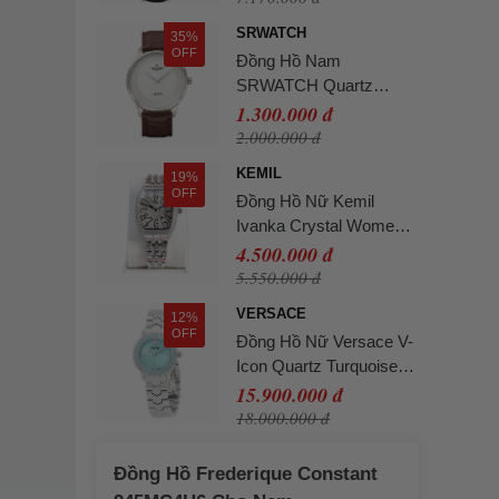
SRWATCH
35%
OFF
Đồng Hồ Nam
SRWATCH Quartz
Watch SG3004.4102CV
1.300.000 đ
Màu Bạc - Nâu
2.000.000 đ
KEMIL
19%
OFF
Đồng Hồ Nữ Kemil
Ivanka Crystal Women’s
Watch KM2601 36mm
4.500.000 đ
Màu Bạc
5.550.000 đ
VERSACE
12%
OFF
Đồng Hồ Nữ Versace V-
Icon Quartz Turquoise
Dial Ladies Watch
15.900.000 đ
VEUCA0324 Màu Xanh
18.000.000 đ
Bạc
Đồng Hồ Frederique Constant