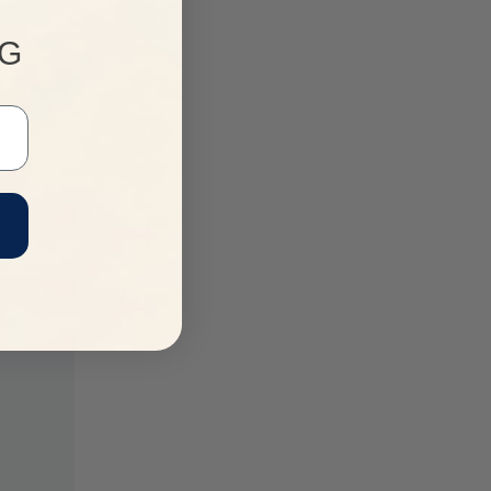
NG
 MÃ
kiện