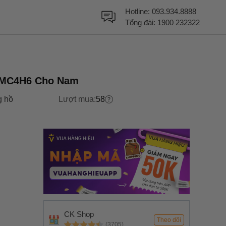
Hotline:
093.934.8888
Tổng đài:
1900 232322
45MC4H6 Cho Nam
 hồ
Lượt mua:
58
CK Shop
Theo dõi
(3705)