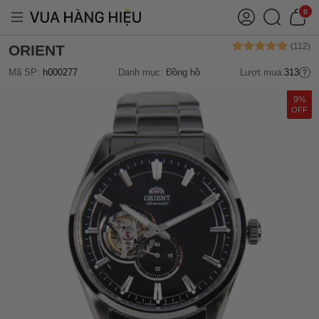
0
ORIENT
Mã SP:
h000277
Danh mục:
Đồng hồ
Lượt mua:
313
9%
OFF