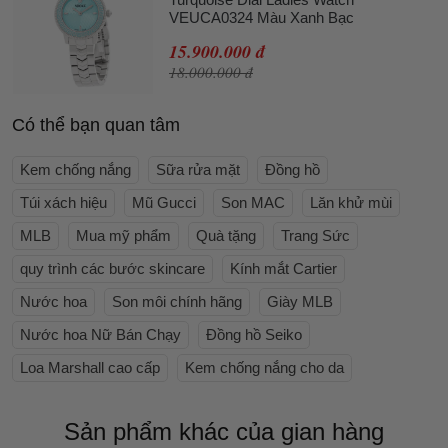
VEUCA0324 Màu Xanh Bạc
15.900.000 đ
18.000.000 đ
Có thể bạn quan tâm
Kem chống nắng
Sữa rửa mặt
Đồng hồ
Túi xách hiệu
Mũ Gucci
Son MAC
Lăn khử mùi
MLB
Mua mỹ phẩm
Quà tặng
Trang Sức
quy trình các bước skincare
Kính mắt Cartier
Nước hoa
Son môi chính hãng
Giày MLB
Nước hoa Nữ Bán Chạy
Đồng hồ Seiko
Loa Marshall cao cấp
Kem chống nắng cho da
Sản phẩm khác của gian hàng