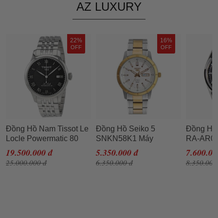
AZ LUXURY
22%
16%
OFF
OFF
Đồng Hồ Nam Tissot Le
Đồng Hồ Seiko 5
Đồng Hồ
Locle Powermatic 80
SNKN58K1 Máy
RA-AR0
Automatic
Automatic Cho Nam
Đen Bạc
19.500.000 đ
5.350.000 đ
7.600.00
T006.407.11.053.00
25.000.000 đ
6.350.000 đ
8.350.000
Màu Bạc