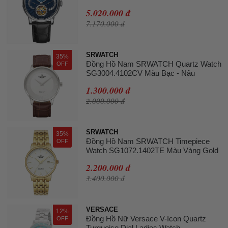
5.020.000 đ
7.170.000 đ
SRWATCH
35%
Đồng Hồ Nam SRWATCH Quartz Watch
OFF
SG3004.4102CV Màu Bạc - Nâu
1.300.000 đ
2.000.000 đ
SRWATCH
35%
Đồng Hồ Nam SRWATCH Timepiece
OFF
Watch SG1072.1402TE Màu Vàng Gold
2.200.000 đ
3.400.000 đ
VERSACE
12%
Đồng Hồ Nữ Versace V-Icon Quartz
OFF
Turquoise Dial Ladies Watch