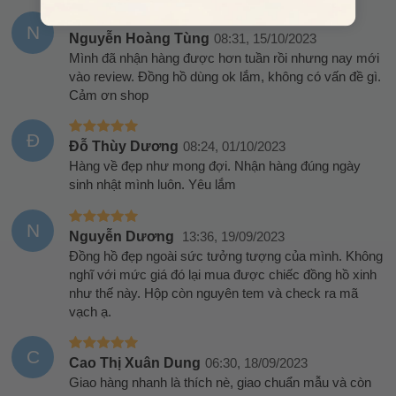
N
Nguyễn Hoàng Tùng
08:31, 15/10/2023
Mình đã nhận hàng được hơn tuần rồi nhưng nay mới
vào review. Đồng hồ dùng ok lắm, không có vấn đề gì.
Cảm ơn shop
Đ
Đỗ Thùy Dương
08:24, 01/10/2023
Hàng về đẹp như mong đợi. Nhận hàng đúng ngày
sinh nhật mình luôn. Yêu lắm
N
Nguyễn Dương
13:36, 19/09/2023
Đồng hồ đẹp ngoài sức tưởng tượng của mình. Không
nghĩ với mức giá đó lại mua được chiếc đồng hồ xinh
như thế này. Hộp còn nguyên tem và check ra mã
vạch ạ.
C
Cao Thị Xuân Dung
06:30, 18/09/2023
Giao hàng nhanh là thích nè, giao chuẩn mẫu và còn