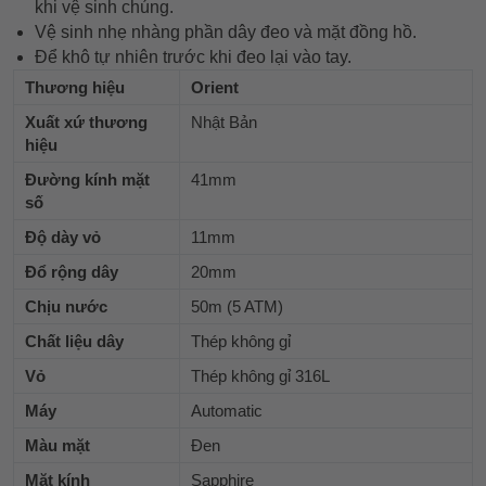
khi vệ sinh chúng.
Vệ sinh nhẹ nhàng phần dây đeo và mặt đồng hồ.
Để khô tự nhiên trước khi đeo lại vào tay.
Thương hiệu
Orient
Xuất xứ thương
Nhật Bản
hiệu
Đường kính mặt
41mm
số
Độ dày vỏ
11mm
Đổ rộng dây
20mm
Chịu nước
50m (5 ATM)
Chất liệu dây
Thép không gỉ
Vỏ
Thép không gỉ 316L
Máy
Automatic
Màu mặt
Đen
Mặt kính
Sapphire