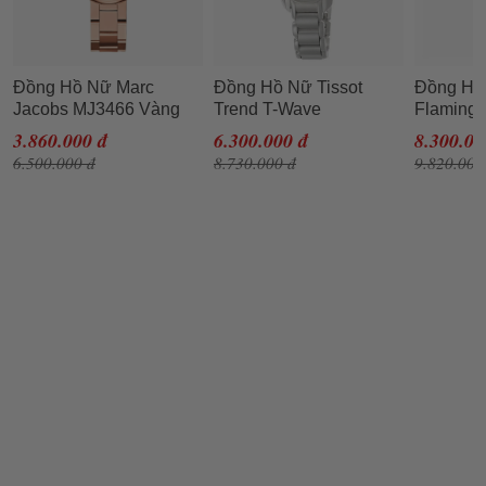
Đồng Hồ Nữ Marc
Đồng Hồ Nữ Tissot
Đồng Hồ 
Jacobs MJ3466 Vàng
Trend T-Wave
Flaming
Hồng
T023.210.11.116.00
T094.210
3.860.000 đ
6.300.000 đ
8.300.00
Màu Bạc
Màu Trắ
6.500.000 đ
8.730.000 đ
9.820.000