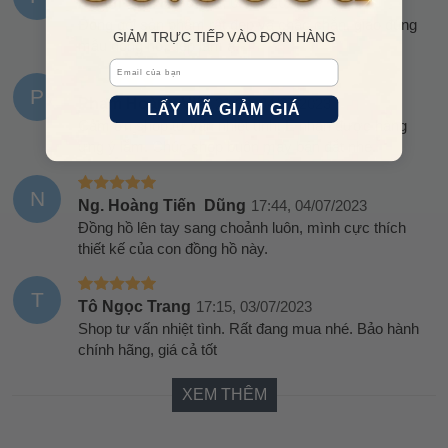
Phạm Vân Hà
07:05, 05/07/2023
Đóng gói sản phẩm rất đẹp và chắc chắn, giao đúng
GIẢM TRỰC TIẾP VÀO ĐƠN HÀNG
mẫu đồng hồ, đẹp lắm ạ.
Email
P
Phạm Hoàng Việt
21:38, 04/07/2023
LẤY MÃ GIẢM GIÁ
Cảm ơn shop tư vấn nhiệt tình. E nhận được hàng
ưng ý lắm. Chúc shop buôn may bán đắt nhé.
N
Ng. Hoàng Tiến Dũng
17:44, 04/07/2023
Đồng hồ lên tay sang choảnh luôn, mình cực thích
thiết kế của con đồng hồ này.
T
Tô Ngọc Trang
17:15, 03/07/2023
Shop tư vấn nhiệt tình. Rất đang mua nhé. Bảo hành
chính hãng, giá cả tốt
XEM THÊM