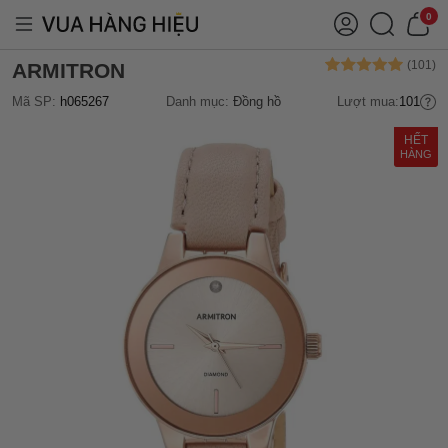
0
ARMITRON
Mã SP:
h065267
Danh mục:
Đồng hồ
Lượt mua:
101
HẾT
HÀNG