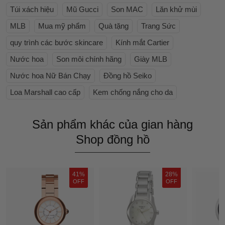
Túi xách hiệu
Mũ Gucci
Son MAC
Lăn khử mùi
MLB
Mua mỹ phẩm
Quà tặng
Trang Sức
quy trình các bước skincare
Kính mắt Cartier
Nước hoa
Son môi chính hãng
Giày MLB
Nước hoa Nữ Bán Chạy
Đồng hồ Seiko
Loa Marshall cao cấp
Kem chống nắng cho da
Sản phẩm khác của gian hàng
Shop đồng hồ
41%
28%
OFF
OFF