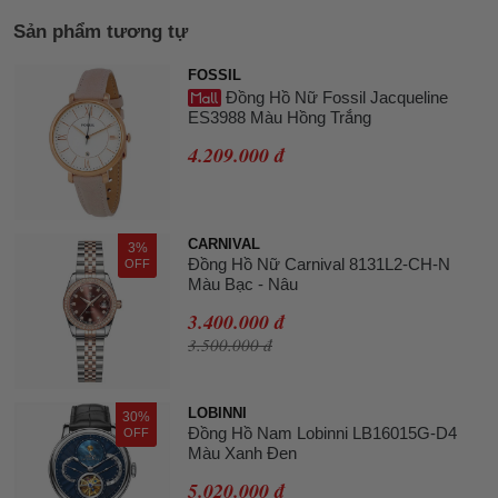
Sản phẩm tương tự
FOSSIL
Đồng Hồ Nữ Fossil Jacqueline
ES3988 Màu Hồng Trắng
4.209.000 đ
CARNIVAL
3%
Đồng Hồ Nữ Carnival 8131L2-CH-N
OFF
Màu Bạc - Nâu
3.400.000 đ
3.500.000 đ
LOBINNI
30%
Đồng Hồ Nam Lobinni LB16015G-D4
OFF
Màu Xanh Đen
5.020.000 đ