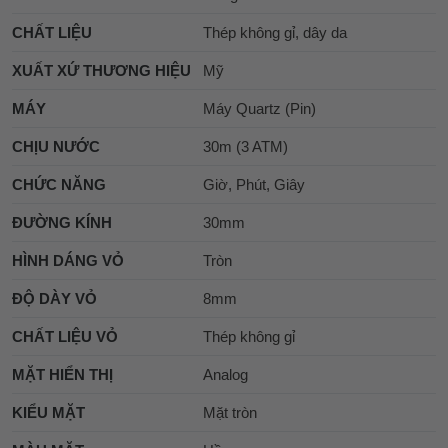
CHẤT LIỆU
Thép không gỉ, dây da
XUẤT XỨ THƯƠNG HIỆU
Mỹ
MÁY
Máy Quartz (Pin)
CHỊU NƯỚC
30m (3 ATM)
CHỨC NĂNG
Giờ, Phút, Giây
ĐƯỜNG KÍNH
30mm
HÌNH DÁNG VỎ
Tròn
ĐỘ DÀY VỎ
8mm
CHẤT LIỆU VỎ
Thép không gỉ
MẶT HIỂN THỊ
Analog
KIỂU MẶT
Mặt tròn