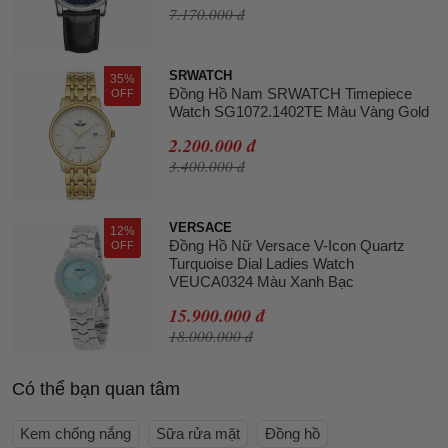
7.170.000 đ
SRWATCH
35%
Đồng Hồ Nam SRWATCH Timepiece
OFF
Watch SG1072.1402TE Màu Vàng Gold
2.200.000 đ
3.400.000 đ
VERSACE
12%
Đồng Hồ Nữ Versace V-Icon Quartz
OFF
Turquoise Dial Ladies Watch
VEUCA0324 Màu Xanh Bạc
15.900.000 đ
18.000.000 đ
Có thể bạn quan tâm
Kem chống nắng
Sữa rửa mặt
Đồng hồ