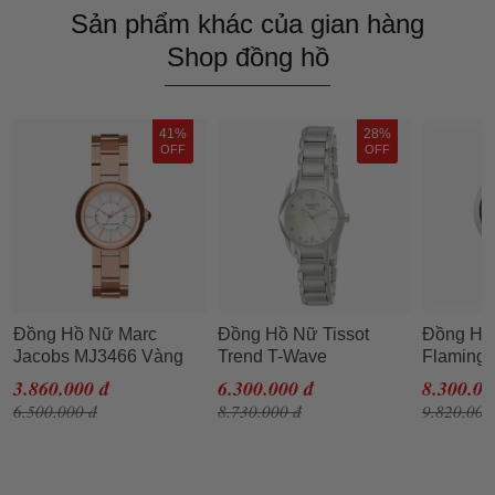
Sản phẩm khác của gian hàng
Shop đồng hồ
41%
28%
OFF
OFF
Đồng Hồ Nữ Marc
Đồng Hồ Nữ Tissot
Đồng Hồ 
Jacobs MJ3466 Vàng
Trend T-Wave
Flaming
Hồng
T023.210.11.116.00
T094.210
3.860.000 đ
6.300.000 đ
8.300.00
Màu Bạc
Màu Trắ
6.500.000 đ
8.730.000 đ
9.820.000