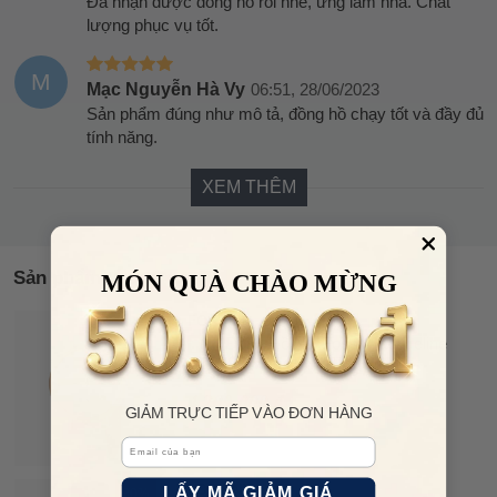
Đã nhận được đồng hồ rồi nhé, ưng lắm nha. Chất
lượng phục vụ tốt.
M
Mạc Nguyễn Hà Vy
06:51, 28/06/2023
Sản phẩm đúng như mô tả, đồng hồ chạy tốt và đầy đủ
tính năng.
XEM THÊM
Sản phẩm tương tự
MÓN QUÀ CHÀO MỪNG
FOSSIL
Đồng Hồ Nữ Fossil Jacqueline
ES3988 Màu Hồng Trắng
4.209.000 đ
GIẢM TRỰC TIẾP VÀO ĐƠN HÀNG
Email
LOBINNI
LẤY MÃ GIẢM GIÁ
30%