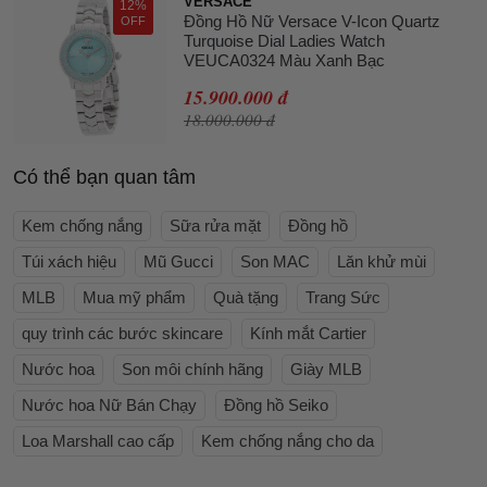
VERSACE
12%
Đồng Hồ Nữ Versace V-Icon Quartz
OFF
Turquoise Dial Ladies Watch
VEUCA0324 Màu Xanh Bạc
15.900.000 đ
18.000.000 đ
Có thể bạn quan tâm
Kem chống nắng
Sữa rửa mặt
Đồng hồ
Túi xách hiệu
Mũ Gucci
Son MAC
Lăn khử mùi
MLB
Mua mỹ phẩm
Quà tặng
Trang Sức
quy trình các bước skincare
Kính mắt Cartier
Nước hoa
Son môi chính hãng
Giày MLB
Nước hoa Nữ Bán Chạy
Đồng hồ Seiko
Loa Marshall cao cấp
Kem chống nắng cho da