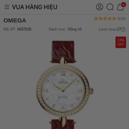
0
OMEGA
Mã SP:
h037635
Danh mục:
Đồng hồ
Lượt mua:
27
13%
OFF