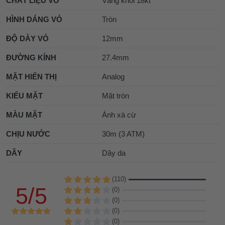
CHẤT LIỆU VỎ
Vàng khối 18kt
HÌNH DÁNG VỎ
Tròn
ĐỘ DÀY VỎ
12mm
ĐƯỜNG KÍNH
27.4mm
MẶT HIỂN THỊ
Analog
KIỂU MẶT
Mặt tròn
MÀU MẶT
Ánh xà cừ
CHỊU NƯỚC
30m (3 ATM)
DÂY
Dây da
(110)
5/5
(0)
(0)
(0)
(0)