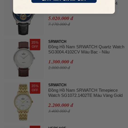
Đồng Hồ Nam Lobinni LB16015G-D4
OFF
Màu Xanh Đen
5.020.000 đ
7.170.000 đ
SRWATCH
35%
Đồng Hồ Nam SRWATCH Quartz Watch
OFF
SG3004.4102CV Màu Bạc - Nâu
1.300.000 đ
2.000.000 đ
SRWATCH
35%
Đồng Hồ Nam SRWATCH Timepiece
OFF
Watch SG1072.1402TE Màu Vàng Gold
2.200.000 đ
3.400.000 đ