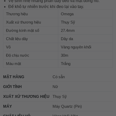
Vệ sinh nhẹ nhàng phần dây đeo và mặt đồng hồ.
Để khô tự nhiên trước khi đeo lại vào tay.
Thương hiệu
Omega
Xuất xứ thương hiệu
Thụy Sỹ
Đường kính mặt số
27.4mm
Chất liệu dây
Dây da
Vỏ
Vàng nguyên khối
Độ chịu nước
30m
Màu mặt
Trắng
MẶT HÀNG
Có sẵn
GIỚI TÍNH
Nữ
XUẤT XỨ THƯƠNG HIỆU
Thụy Sỹ
MÁY
Máy Quartz (Pin)