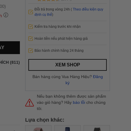
:00)
Đỗi trả trong vòng 24h (
Theo điều kiện quy
định cụ thể
)
h
Kiểm tra hàng trước khi nhận
 thành
Hoàn tiền nếu phát hiện hàng giả
AY
Bảo hành chính hãng 24 tháng
i
và nội
nhanh
HÍCH (811)
XEM SHOP
 yêu cầu
ng báo
Bán hàng cùng Vua Hàng Hiệu?
Đăng
yển tại
ký
Nếu bạn không thêm được sản phẩm
vào giỏ hàng? Hãy
báo lỗi
cho chúng
tôi.
Lựa chọn khác: