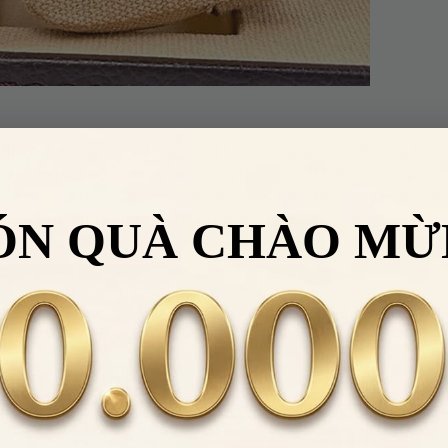
 nước Ý. Hãng chuyên sản xuất túi xách, giày dép, đồ lông thú,
g hãng nổi tiếng trong việc sáng tạo và phát triển các sản phẩ
endi
do bà Adele Casagrande sáng lập. Ban đầu chỉ là một cửa
ôn với Edoardo Fendi, nên cửa hàng của bà mới bắt đầu đổi tên
ÓN QUÀ CHÀO MỪ
Nhập
VHHWATCH0662
để giảm
50.000đ
cho đơn hàng giá trị từ
LẤY
2.000.000đ
Điều 
 HÀNG HIỆU
Áp dụng cho sản phẩm danh mục
Đồng
hồ
.