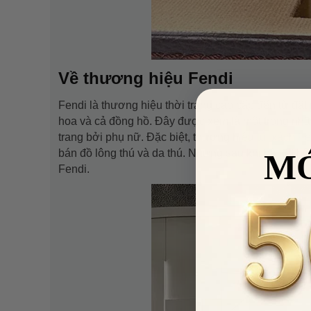
Về thương hiệu Fendi
Fendi là thương hiệu thời trang cao cấp đến từ đất
hoa và cả đồng hồ. Đây được xem là một trong nhữn
trang bởi phụ nữ. Đặc biệt, thương hiệu
túi xách F
bán đồ lông thú và da thú. Nhưng sau khi bà kết h
M
Fendi.
VUA