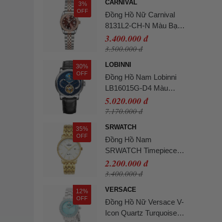
CARNIVAL
3%
OFF
Đồng Hồ Nữ Carnival
8131L2-CH-N Màu Bạc
- Nâu
3.400.000 đ
3.500.000 đ
LOBINNI
30%
OFF
Đồng Hồ Nam Lobinni
LB16015G-D4 Màu
Xanh Đen
5.020.000 đ
7.170.000 đ
SRWATCH
35%
OFF
Đồng Hồ Nam
SRWATCH Timepiece
Watch SG1072.1402TE
2.200.000 đ
Màu Vàng Gold
3.400.000 đ
VERSACE
12%
OFF
Đồng Hồ Nữ Versace V-
Icon Quartz Turquoise