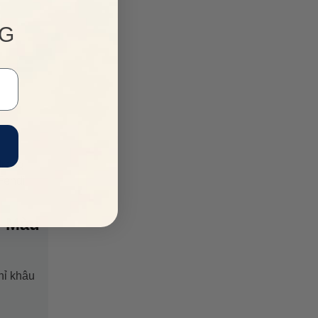
NG
 MÃ
kiện
trong
Fendi
m Màu
hỉ khâu