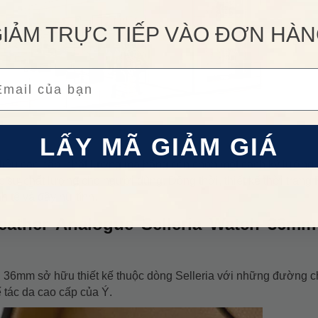
IẢM TRỰC TIẾP VÀO ĐƠN HÀ
Nhập
VHHDH17
để giảm
50.000đ
cho
LẤY
đơn hàng giá trị từ
500.000đ
ail
Áp dụng cho sản phẩm danh mục
Đồng
Điều 
 HÀNG HIỆU
hồ
.
LẤY MÃ GIẢM GIÁ
liệu cao cấp, chất lượng mà hãng còn chọn một cách kỹ lưỡng 
sự chất lượng cho người dùng. Đồng thời, thiết kế thời trang 
h tế và đầy nữ tính.
eather Analogue Selleria Watch 36m
h
36mm sở hữu thiết kế thuộc dòng Selleria với những đường c
 tác da cao cấp của Ý.