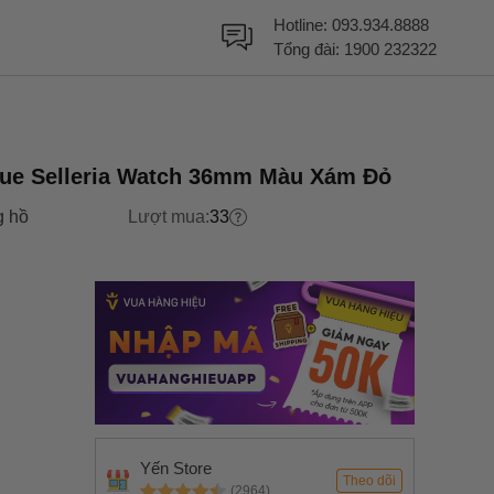
Hotline:
093.934.8888
Tổng đài:
1900 232322
gue Selleria Watch 36mm Màu Xám Đỏ
 hồ
Lượt mua:
33
Yến Store
Theo dõi
(2964)