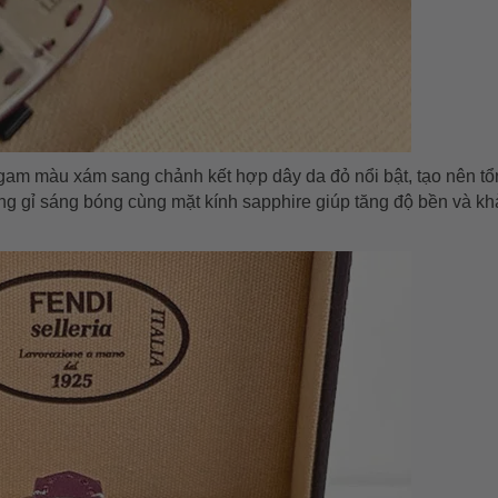
gam màu xám sang chảnh kết hợp dây da đỏ nổi bật, tạo nên tổ
ng gỉ sáng bóng cùng mặt kính sapphire giúp tăng độ bền và k