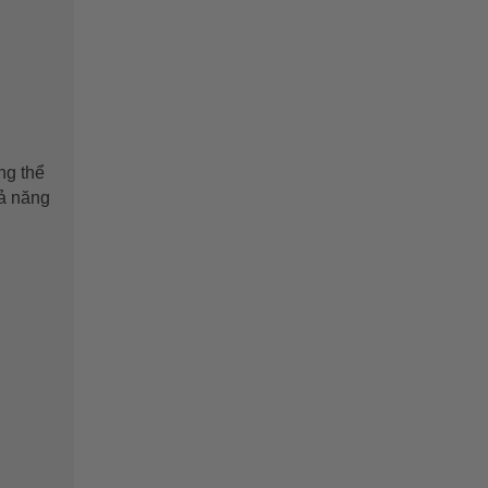
ng thể
hả năng