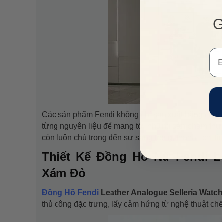
G
Em
VUA
Các sản phẩm Fendi không chỉ sản xuất bằng chất 
từng nguyên liệu để mang tới những sản phẩm thực 
còn luôn chú trọng đến sự sang trọng, thanh lịch, tin
Thiết Kế Đồng Hồ Nữ Fendi L
Xám Đỏ
Đồng Hồ Fendi
Leather Analogue Selleria Watc
thủ công đặc trưng, lấy cảm hứng từ nghệ thuật chế