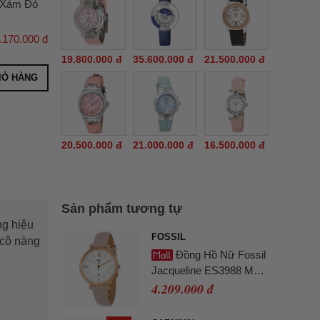
u Xám Đỏ
.170.000 đ
19.800.000 đ
35.600.000 đ
21.500.000 đ
IỎ HÀNG
20.500.000 đ
21.000.000 đ
16.500.000 đ
Sản phẩm tương tự
g hiệu
FOSSIL
 cô nàng
Đồng Hồ Nữ Fossil
Jacqueline ES3988 Màu
Hồng Trắng
4.209.000 đ