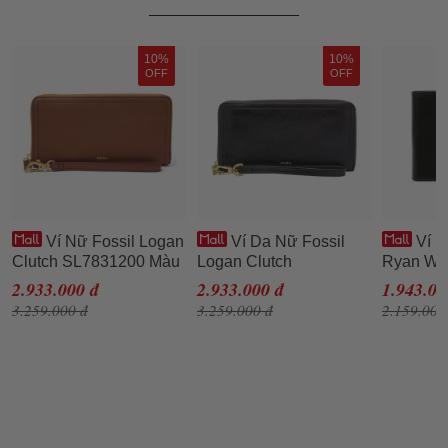
10%
10%
OFF
OFF
Ví Nữ Fossil Logan
Ví Da Nữ Fossil
Ví D
Clutch SL7831200 Màu
Logan Clutch
Ryan Wa
Nâu
SL7831001 Màu Đen
Màu Đen
2.933.000 đ
2.933.000 đ
1.943.00
3.259.000 đ
3.259.000 đ
2.159.000