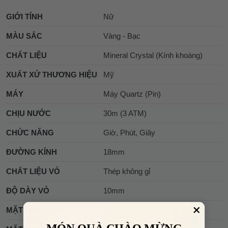
GIỚI TÍNH
Nữ
MÀU SẮC
Vàng - Bạc
CHẤT LIỆU
Mineral Crystal (Kính khoáng)
XUẤT XỨ THƯƠNG HIỆU
Mỹ
MÁY
Máy Quartz (Pin)
CHỊU NƯỚC
30m (3 ATM)
CHỨC NĂNG
Giờ, Phút, Giây
ĐƯỜNG KÍNH
18mm
CHẤT LIỆU VỎ
Thép không gỉ
ĐỘ DÀY VỎ
10mm
MẶT KÍNH
Mineral