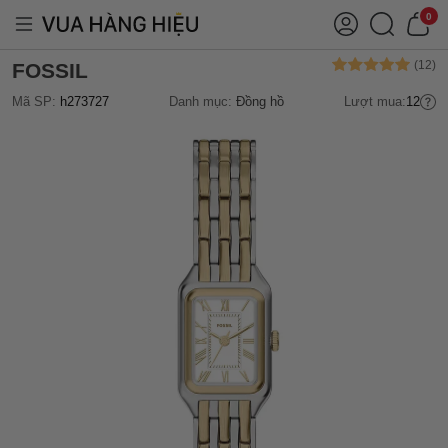
0
FOSSIL
Mã SP:
h273727
Danh mục:
Đồng hồ
Lượt mua:
12