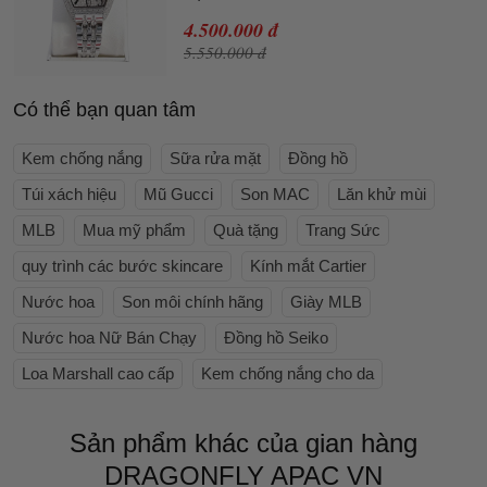
4.500.000 đ
5.550.000 đ
Có thể bạn quan tâm
Kem chống nắng
Sữa rửa mặt
Đồng hồ
Túi xách hiệu
Mũ Gucci
Son MAC
Lăn khử mùi
MLB
Mua mỹ phẩm
Quà tặng
Trang Sức
quy trình các bước skincare
Kính mắt Cartier
Nước hoa
Son môi chính hãng
Giày MLB
Nước hoa Nữ Bán Chạy
Đồng hồ Seiko
Loa Marshall cao cấp
Kem chống nắng cho da
Sản phẩm khác của gian hàng
DRAGONFLY APAC VN