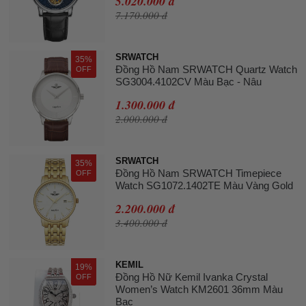
5.020.000 đ
7.170.000 đ
SRWATCH
35%
Đồng Hồ Nam SRWATCH Quartz Watch
OFF
SG3004.4102CV Màu Bạc - Nâu
1.300.000 đ
2.000.000 đ
SRWATCH
35%
Đồng Hồ Nam SRWATCH Timepiece
OFF
Watch SG1072.1402TE Màu Vàng Gold
2.200.000 đ
3.400.000 đ
KEMIL
19%
Đồng Hồ Nữ Kemil Ivanka Crystal
OFF
Women’s Watch KM2601 36mm Màu
Bạc