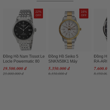
22%
16%
OFF
OFF
Đồng Hồ Nam Tissot Le
Đồng Hồ Seiko 5
Đồng Hồ
Locle Powermatic 80
SNKN58K1 Máy
RA-AR0
Automatic
Automatic Cho Nam
Đen Bạc
19.500.000 đ
5.350.000 đ
7.600.00
T006.407.11.053.00
25.000.000 đ
6.350.000 đ
8.350.000
Màu Bạc