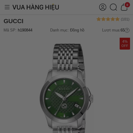
0
GUCCI
Mã SP:
h190844
Danh mục:
Đồng hồ
Lượt mua:
65
4%
OFF