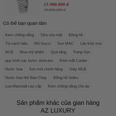
15.900.000 đ
18.000.000 đ
Có thể bạn quan tâm
Kem chống nắng
Sữa rửa mặt
Đồng hồ
Túi xách hiệu
Mũ Gucci
Son MAC
Lăn khử mùi
MLB
Mua mỹ phẩm
Quà tặng
Trang Sức
quy trình các bước skincare
Kính mắt Cartier
Nước hoa
Son môi chính hãng
Giày MLB
Nước hoa Nữ Bán Chạy
Đồng hồ Seiko
Loa Marshall cao cấp
Kem chống nắng cho da
Sản phẩm khác của gian hàng
AZ LUXURY