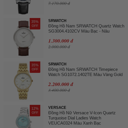
7.170.000 đ
SRWATCH
35%
Đồng Hồ Nam SRWATCH Quartz Watch
OFF
SG3004.4102CV Màu Bạc - Nâu
1.300.000 đ
2.000.000 đ
SRWATCH
35%
Đồng Hồ Nam SRWATCH Timepiece
OFF
Watch SG1072.1402TE Màu Vàng Gold
2.200.000 đ
3.400.000 đ
VERSACE
12%
Đồng Hồ Nữ Versace V-Icon Quartz
OFF
Turquoise Dial Ladies Watch
VEUCA0324 Màu Xanh Bạc