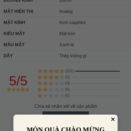
ĐƯỜNG KÍNH
28mm
MẶT HIỂN THỊ
Analog
MẶT KÍNH
Kính sapphire
KIỂU MẶT
Mặt tròn
MÀU MẶT
Xanh lá
DÂY
Thép không gỉ
(101)
5/5
(0)
(0)
(0)
(0)
Chia sẻ nhận xét về sản phẩm
VIẾT NHẬN XÉT
MÓN QUÀ CHÀO MỪNG