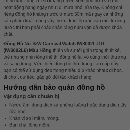
chính xác cùng chỉ số kháng nước 30m phù hợp với mọi
hoạt động hàng ngày như: đi mưa nhỏ, rửa tay. Không chỉ
riêng đồng hồ kháng nước ở mức 30m mà ngay cả những
sản phẩm khác cũng vậy, trước khi tiếp xúc vào môi trường
nước thì bạn phải chắc chắn rằng núm vặn đã được khóa
chặt.
Đồng Hồ Nữ I&W Carnival Watch IW3002L-DD
(IW3002L6) Màu Hồng
thiên về sự tối giản trong thiết kế,
thế nhưng nhìn tổng thể thì đồng hồ lại vô cùng thời thượng
và sang trọng. Với chiếc đồng hồ thời trang cao cấp này
bạn có thể sử dụng đeo trong nhiều dịp khác nhau: đi học,
đi chơi, dự tiệc, gặp gỡ đối tác khách hàng.
Hướng dẫn bảo quản đồng hồ
Vật dụng cần chuẩn bị
Nước ấm, dung dịch xà phòng loãng hoặc dung dịch tẩy
rửa nhẹ.
Khăn vi sợi mềm, mỏng.
Bàn chải lông mềm.