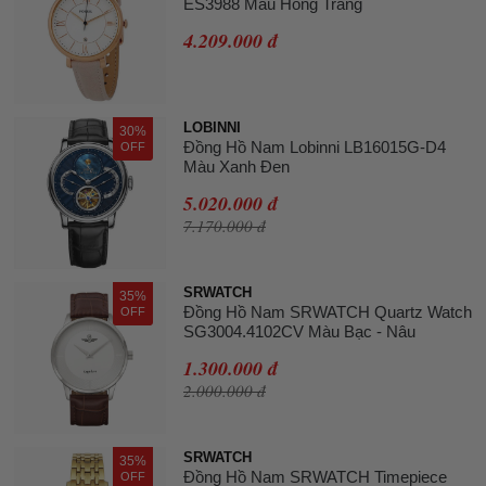
ES3988 Màu Hồng Trắng
4.209.000 đ
LOBINNI
30%
Đồng Hồ Nam Lobinni LB16015G-D4
OFF
Màu Xanh Đen
5.020.000 đ
7.170.000 đ
SRWATCH
35%
Đồng Hồ Nam SRWATCH Quartz Watch
OFF
SG3004.4102CV Màu Bạc - Nâu
1.300.000 đ
2.000.000 đ
SRWATCH
35%
Đồng Hồ Nam SRWATCH Timepiece
OFF