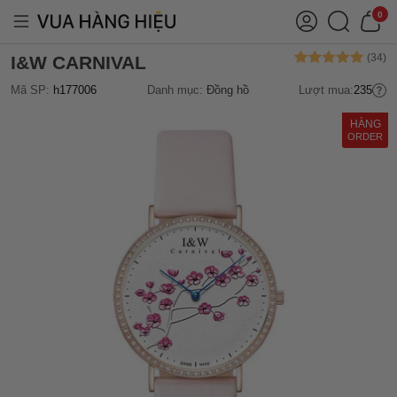
0
I&W CARNIVAL
Mã SP:
h177006
Danh mục:
Đồng hồ
Lượt mua:
235
HÀNG
ORDER