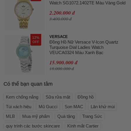
Watch SG1072.1402TE Màu Vàng Gold
2.200.000 đ
3.400.000 đ
VERSACE
12%
Đồng Hồ Nữ Versace V-Icon Quartz
OFF
Turquoise Dial Ladies Watch
VEUCA0324 Màu Xanh Bạc
15.900.000 đ
18.000.000 đ
Có thể bạn quan tâm
Kem chống nắng
Sữa rửa mặt
Đồng hồ
Túi xách hiệu
Mũ Gucci
Son MAC
Lăn khử mùi
MLB
Mua mỹ phẩm
Quà tặng
Trang Sức
quy trình các bước skincare
Kính mắt Cartier