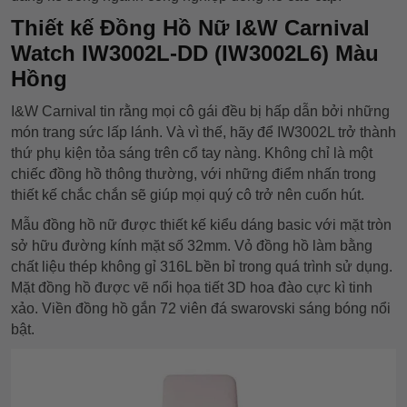
Thiết kế Đồng Hồ Nữ I&W Carnival
Watch IW3002L-DD (IW3002L6) Màu
Hồng
I&W Carnival tin rằng mọi cô gái đều bị hấp dẫn bởi những
món trang sức lấp lánh. Và vì thế, hãy để IW3002L trở thành
thứ phụ kiện tỏa sáng trên cổ tay nàng. Không chỉ là một
chiếc đồng hồ thông thường, với những điểm nhấn trong
thiết kế chắc chắn sẽ giúp mọi quý cô trở nên cuốn hút.
Mẫu đồng hồ nữ được thiết kế kiểu dáng basic với mặt tròn
sở hữu đường kính mặt số 32mm. Vỏ đồng hồ làm bằng
chất liệu thép không gỉ 316L bền bỉ trong quá trình sử dụng.
Mặt đồng hồ được vẽ nổi họa tiết 3D hoa đào cực kì tinh
xảo. Viền đồng hồ gắn 72 viên đá swarovski sáng bóng nổi
bật.