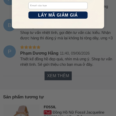
Phạm Vân Hà
12:36, 18/06/2026
Email
Đóng gói sản phẩm rất đẹp và chắc chắn, giao đúng
mẫu đồng hồ, đẹp lắm ạ.
LẤY MÃ GIẢM GIÁ
B
Bùi Việt Anh
07:42, 10/06/2026
Shop tư vấn nhiệt tình, gọi điện tư vấn các kiểu. Nhận
được hàng thì đúng ý mà lại không bị rộng dây, ưng <3
P
Phạm Dương Hằng
11:40, 09/06/2026
Thiết kế đồng hồ đẹp quá, nhìn mà ưng ý. Shop tư vấn
nhiệt tình. Sẽ giới thiệu cho bạn mua ở đây.
XEM THÊM
Sản phẩm tương tự
FOSSIL
Đồng Hồ Nữ Fossil Jacqueline