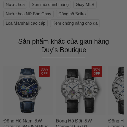
Nước hoa
Son môi chính hãng
Giày MLB
Nước hoa Nữ Bán Chạy
Đồng hồ Seiko
Loa Marshall cao cấp
Kem chống nắng cho da
Sản phẩm khác của gian hàng
Duy’s Boutique
30%
30%
OFF
OFF
Đồng Hồ Nam I&W
Đồng Hồ Đôi I&W
Đồng Hồ
Carnival IW708G Blue-
Carnival 667D1
Carnival