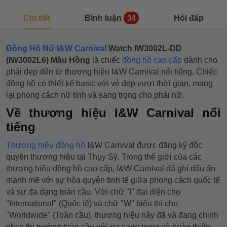
Chi tiết
Bình luận
Hỏi đáp
34
Đồng Hồ Nữ I&W Carnival
Watch IW3002L-DD
(IW3002L6) Màu Hồng
là chiếc
đồng hồ cao cấp
dành cho
phái đẹp đến từ thương hiệu I&W Carnival nổi tiếng. Chiếc
đồng hồ có thiết kế basic với vẻ đẹp vượt thời gian, mang
lại phong cách nữ tính và sang trọng cho phái nữ.
Về thương hiệu I&W Carnival nổi
tiếng
Thương hiệu đồng hồ
I&W Carnival được đăng ký độc
quyền thương hiệu tại Thụy Sỹ. Trong thế giới của các
thương hiệu đồng hồ cao cấp, I&W Carnival đã ghi dấu ấn
mạnh mẽ với sự hòa quyện tinh tế giữa phong cách quốc tế
và sự đa dạng toàn cầu. Với chữ "I" đại diện cho
"International" (Quốc tế) và chữ "W" biểu thị cho
"Worldwide" (Toàn cầu), thương hiệu này đã và đang chinh
phục thị trường toàn cầu với sự sang trọng và hoàn thiện