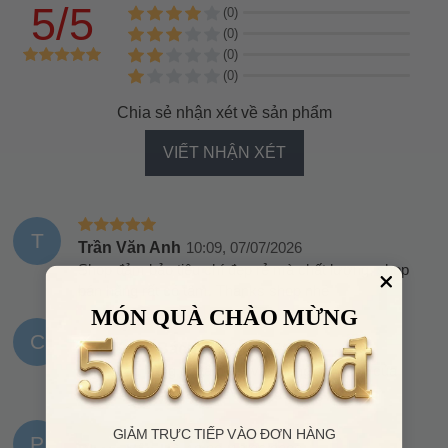
5/5
(0)
(0)
(0)
(0)
Chia sẻ nhận xét về sản phẩm
VIẾT NHẬN XÉT
T
Trần Văn Anh
10:09, 07/07/2026
Shop đảm bảo tiêu chí đẹp rẻ mà chất lượng, shop
bán hàng rất có tâm. Thanks shop nhé
MÓN QUÀ CHÀO MỪNG
C
Cao Xuân Bách
11:22, 06/07/2026
Shop bán hàng có tâm, tư vấn đúng sở thích của
mình, giao hàng nhanh và đúng mẫu
GIẢM TRỰC TIẾP VÀO ĐƠN HÀNG
P