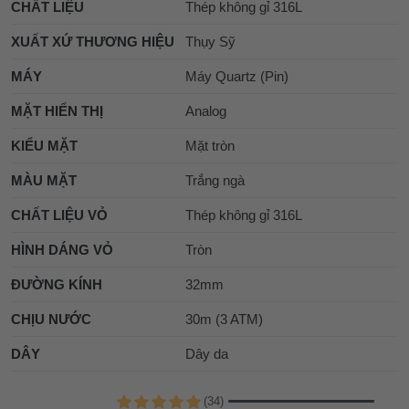
CHẤT LIỆU
Thép không gỉ 316L
XUẤT XỨ THƯƠNG HIỆU
Thụy Sỹ
MÁY
Máy Quartz (Pin)
MẶT HIỂN THỊ
Analog
KIỂU MẶT
Mặt tròn
MÀU MẶT
Trắng ngà
CHẤT LIỆU VỎ
Thép không gỉ 316L
HÌNH DÁNG VỎ
Tròn
ĐƯỜNG KÍNH
32mm
CHỊU NƯỚC
30m (3 ATM)
DÂY
Dây da
(34)