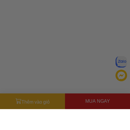
MUA NGAY
Thêm vào giỏ
Đăng ký để nhận ưu đãi qua email:
ĐĂNG KÝ
Chính sách bảo mật của
Bằng cách đăng ký, bạn đồng ý với
Ưu đãi dành cho bạn