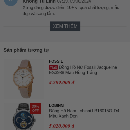
Không Tú Linh
07:19, 09/08/2024
Xứng đáng được điểm 10+ vì quá chất lượng, mẫu
đẹp và sang lắm.
XEM THÊM
Sản phẩm tương tự
FOSSIL
Đồng Hồ Nữ Fossil Jacqueline
ES3988 Màu Hồng Trắng
4.209.000 đ
LOBINNI
30%
Đồng Hồ Nam Lobinni LB16015G-D4
OFF
Màu Xanh Đen
5.020.000 đ