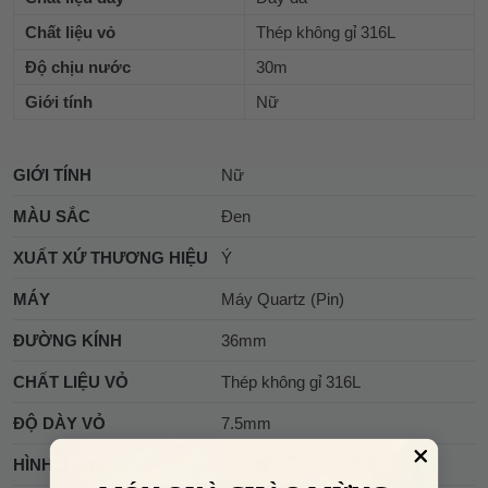
Chất liệu vỏ
Thép không gỉ 316L
Độ chịu nước
30m
Giới tính
Nữ
GIỚI TÍNH
Nữ
MÀU SẮC
Đen
XUẤT XỨ THƯƠNG HIỆU
Ý
MÁY
Máy Quartz (Pin)
ĐƯỜNG KÍNH
36mm
CHẤT LIỆU VỎ
Thép không gỉ 316L
ĐỘ DÀY VỎ
7.5mm
HÌNH DÁNG VỎ
Tròn