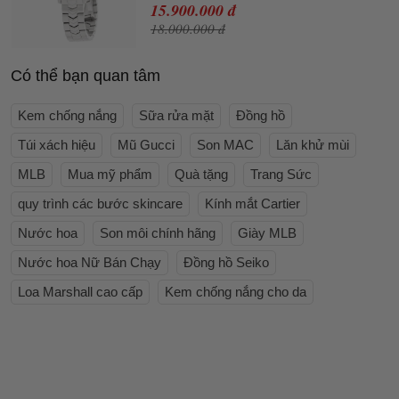
15.900.000 đ
18.000.000 đ
Có thể bạn quan tâm
Kem chống nắng
Sữa rửa mặt
Đồng hồ
Túi xách hiệu
Mũ Gucci
Son MAC
Lăn khử mùi
MLB
Mua mỹ phẩm
Quà tặng
Trang Sức
quy trình các bước skincare
Kính mắt Cartier
Nước hoa
Son môi chính hãng
Giày MLB
Nước hoa Nữ Bán Chạy
Đồng hồ Seiko
Loa Marshall cao cấp
Kem chống nắng cho da