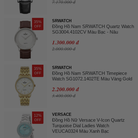
7.170.000 đ
SRWATCH
35%
Đồng Hồ Nam SRWATCH Quartz Watch
OFF
SG3004.4102CV Màu Bạc - Nâu
1.300.000 đ
2.000.000 đ
SRWATCH
35%
Đồng Hồ Nam SRWATCH Timepiece
OFF
Watch SG1072.1402TE Màu Vàng Gold
2.200.000 đ
3.400.000 đ
VERSACE
12%
Đồng Hồ Nữ Versace V-Icon Quartz
OFF
Turquoise Dial Ladies Watch
VEUCA0324 Màu Xanh Bạc