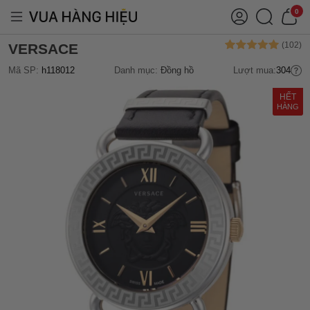
0
VERSACE
Mã SP:
h118012
Danh mục:
Đồng hồ
Lượt mua:
304
HẾT
HÀNG