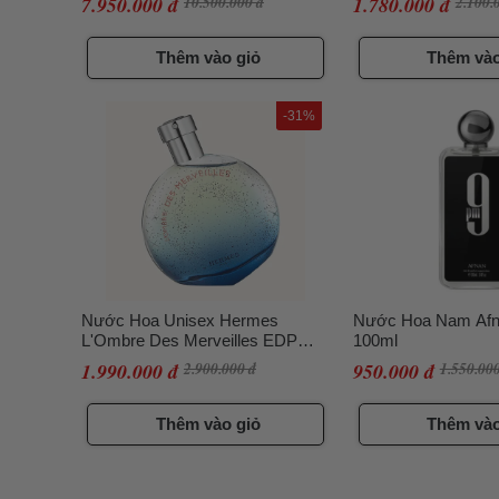
7.950.000 đ
10.500.000 đ
1.780.000 đ
2.100.
Thêm vào giỏ
Thêm vào
-31%
Nước Hoa Unisex Hermes
Nước Hoa Nam Af
L'Ombre Des Merveilles EDP
100ml
100ml (bacth code cũ)
1.990.000 đ
2.900.000 đ
950.000 đ
1.550.000
Thêm vào giỏ
Thêm vào