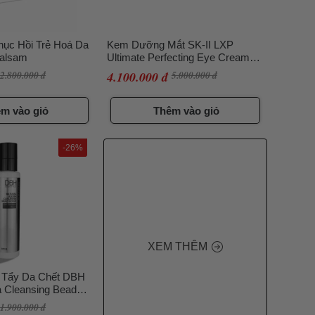
hục Hồi Trẻ Hoá Da
Kem Dưỡng Mắt SK-II LXP
Balsam
Ultimate Perfecting Eye Cream
15g
2.800.000 đ
4.100.000 đ
5.000.000 đ
m vào giỏ
Thêm vào giỏ
-26%
XEM THÊM
 Tẩy Da Chết DBH
a Cleansing Bead
1.900.000 đ