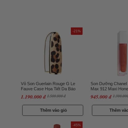
-21%
Vỏ Son Guerlain Rouge G Le
Son Dưỡng Chanel
Fauve Case Họa Tiết Da Báo
Max 912 Maxi Hon
Đất
1.190.000 đ
1.500.000 đ
945.000 đ
1.300.000
Thêm vào giỏ
Thêm vào
-45%