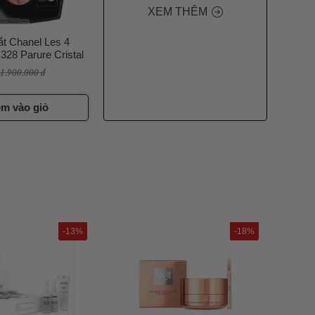
XEM THÊM
t Chanel Les 4
28 Parure Cristal
1.900.000 đ
m vào giỏ
-13%
-18%