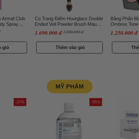
 Armaf Club
Cọ Trang Điểm Hourglass Double
Bảng Phấn Mắ
ody Spray
Ended Veil Powder Brush Màu
Ombres Tone 3
Nâu
đ
1.690.000 đ
2.000.000 đ
1.250.000 đ
 giỏ
Thêm vào giỏ
Thê
MỸ PHẨM
-27%
-35%