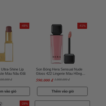
-48%
-41%
Ultra-Shine Lip
Son Bóng Hera Sensual Nude
iste Màu Nâu Đất
Gloss 422 Lingerie Màu Hồng
Đào Đất
600.000 đ
590.000 đ
1.000.000 đ
m vào giỏ
Thêm vào giỏ
-28%