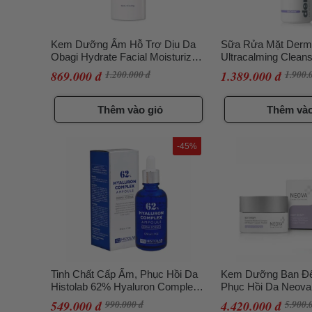
Kem Dưỡng Ẩm Hỗ Trợ Dịu Da
Sữa Rửa Mặt Derma
Obagi Hydrate Facial Moisturizer,
Ultracalming Clean
48g CT
Da Nhạy Cảm 250m
869.000 đ
1.200.000 đ
1.389.000 đ
1.900.
Thêm vào giỏ
Thêm vào
-45%
Tinh Chất Cấp Ẩm, Phục Hồi Da
Kem Dưỡng Ban Đ
Histolab 62% Hyaluron Complex
Phục Hồi Da Neova
Ampoule Derma Science 50ml
Therapy DNA/ Repa
549.000 đ
990.000 đ
4.420.000 đ
5.900.
Peptide 50g