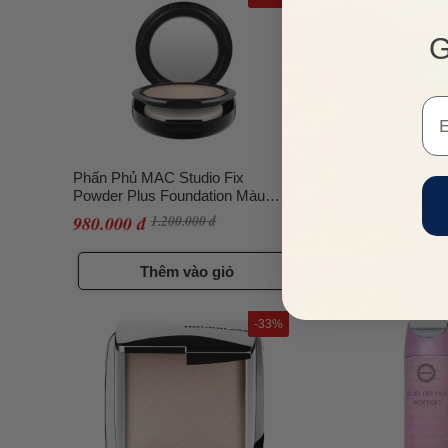
G
Em
Phấn Phủ MAC Studio Fix
Sữa Chống Nắng An
Powder Plus Foundation Màu
UV Sunscreen Skin
NC15 Cho Da Trắng, 15g
Milk SPF50+/PA++
980.000 đ
1.200.000 đ
650.000 đ
900.000 
Thêm vào giỏ
Thêm vào
-33%