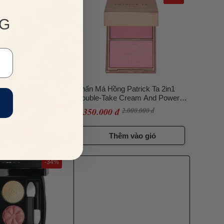
NG
 Decorté Loose
Phấn Má Hồng Patrick Ta 2in1
one 00 Tranlucent
Double-Take Cream And Power
Blush Duo Màu Just Enough
1.850.000 đ
1.350.000 đ
2.000.000 đ
m vào giỏ
Thêm vào giỏ
-34%