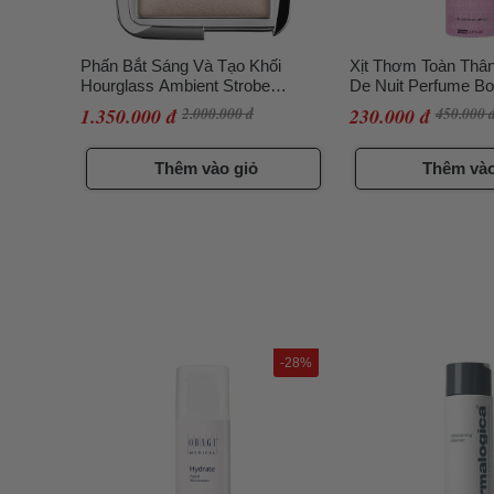
Phấn Bắt Sáng Và Tạo Khối
Xịt Thơm Toàn Thân
Hourglass Ambient Strobe
De Nuit Perfume B
Lighting Powder Tone Incadescent
Women 200ml
1.350.000 đ
2.000.000 đ
230.000 đ
450.000 
4.6g
Thêm vào giỏ
Thêm vào
-28%