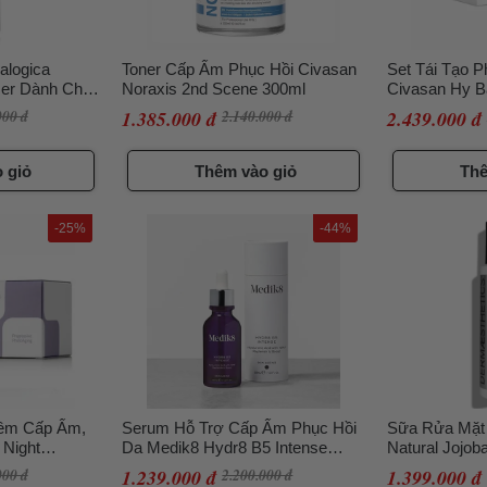
logica
Toner Cấp Ẩm Phục Hồi Civasan
Set Tái Tạo P
ser Dành Cho
Noraxis 2nd Scene 300ml
Civasan Hy 
l
000 đ
1.385.000 đ
2.140.000 đ
2.439.000 đ
 giỏ
Thêm vào giỏ
Thê
-25%
-44%
êm Cấp Ẩm,
Serum Hỗ Trợ Cấp Ẩm Phục Hồi
Sữa Rửa Mặt
 Night
Da Medik8 Hydr8 B5 Intense
Natural Jojob
ir + Copper
30ml
Scrub 177ml
000 đ
1.239.000 đ
2.200.000 đ
1.399.000 đ