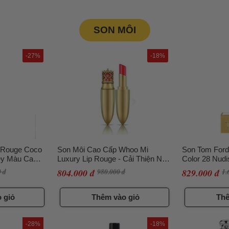
SON MÔI
-27%
-18%
 Rouge Coco
Son Môi Cao Cấp Whoo Mi
Son Tom Ford 
ey Màu Cam
Luxury Lip Rouge - Cải Thiện Nếp
Color 28 Nud
Nhăn, Sắc Son Rực Rỡ #45
 đ
804.000 đ
980.000 đ
829.000 đ
1.
Royal Red
 giỏ
Thêm vào giỏ
Thê
-28%
-18%