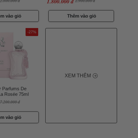
2.800.000 đ
1.800.000 đ
2.900.000 đ
m vào giỏ
Thêm vào giỏ
-27%
XEM THÊM
 Parfums De
 La Rosée 75ml
7.200.000 đ
m vào giỏ