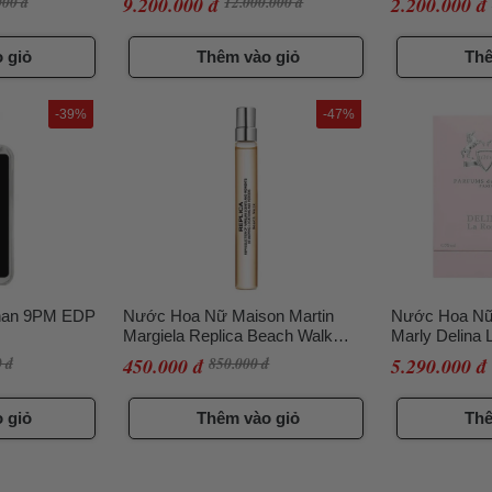
000 đ
9.200.000 đ
12.000.000 đ
2.200.000 đ
70ml
 giỏ
Thêm vào giỏ
Thê
-39%
-47%
nan 9PM EDP
Nước Hoa Nữ Maison Martin
Nước Hoa Nữ
Margiela Replica Beach Walk
Marly Delina
EDT 10ml Dạng Xịt
 đ
450.000 đ
850.000 đ
5.290.000 đ
 giỏ
Thêm vào giỏ
Thê