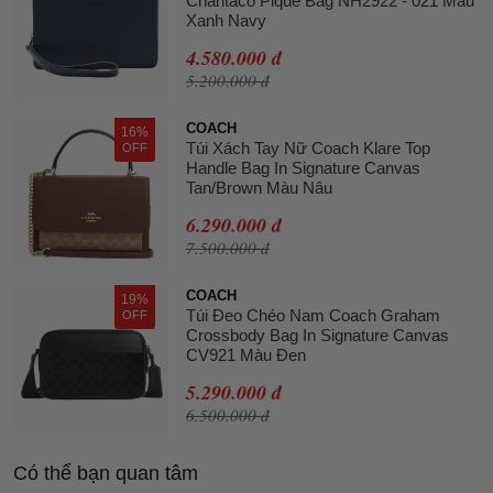
Chantaco Piqué Bag NH2922 - 021 Màu
Xanh Navy
4.580.000 đ
5.200.000 đ
COACH
16%
Túi Xách Tay Nữ Coach Klare Top
OFF
Handle Bag In Signature Canvas
Tan/Brown Màu Nâu
6.290.000 đ
7.500.000 đ
COACH
19%
Túi Đeo Chéo Nam Coach Graham
OFF
Crossbody Bag In Signature Canvas
CV921 Màu Đen
5.290.000 đ
6.500.000 đ
Có thể bạn quan tâm