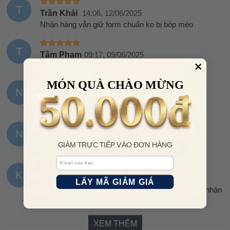
T
Trần Khải
14:06, 12/06/2025
Nhận hàng vẫn giữ form chuẩn ko bị bóp méo
T
Tâm Phạm
09:17, 09/06/2025
Mua đúng đợt sale được giá hời
MÓN QUÀ CHÀO MỪNG
N
Nguyễn Minh Anh
21:21, 06/06/2025
oki nha
N
Ngô Nguyệt Ánh
19:56, 01/06/2025
GIẢM TRỰC TIẾP VÀO ĐƠN HÀNG
Tuyệt vời, cho shop 5 sao!
Email
K
Khải
10:36, 01/06/2025
LẤY MÃ GIẢM GIÁ
U la trời, cái khâu đóng gói nó kĩ lắm mn ơiiii - sp nhận
được sờ tận tay đẹp nha
XEM THÊM