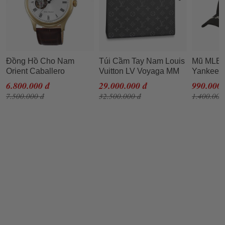
Đồng Hồ Cho Nam
Túi Cầm Tay Nam Louis
Mũ MLB 
Orient Caballero
Vuitton LV Voyaga MM
Yankees 
FAG00002W0
Monogram Eclipse
In Black
6.800.000 đ
29.000.000 đ
990.000 
Canvas Clutch Màu Đen
7.500.000 đ
32.500.000 đ
1.400.000
Xám N-YT