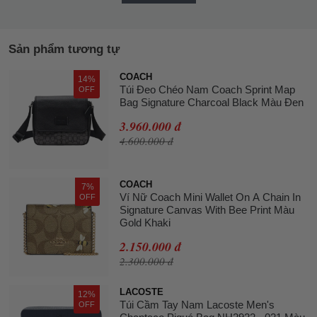
Sản phẩm tương tự
COACH
14%
Túi Đeo Chéo Nam Coach Sprint Map
OFF
Bag Signature Charcoal Black Màu Đen
3.960.000 đ
4.600.000 đ
COACH
7%
Ví Nữ Coach Mini Wallet On A Chain In
OFF
Signature Canvas With Bee Print Màu
Gold Khaki
2.150.000 đ
2.300.000 đ
LACOSTE
12%
Túi Cầm Tay Nam Lacoste Men's
OFF