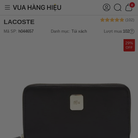
0
LACOSTE
Mã SP:
h044657
Danh mục:
Túi xách
Lượt mua:
102
29%
OFF