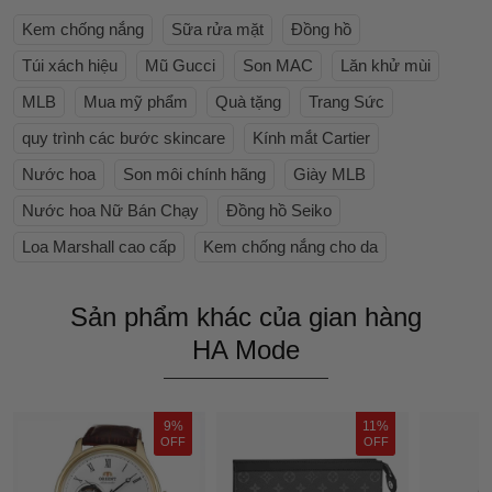
Kem chống nắng
Sữa rửa mặt
Đồng hồ
Túi xách hiệu
Mũ Gucci
Son MAC
Lăn khử mùi
MLB
Mua mỹ phẩm
Quà tặng
Trang Sức
quy trình các bước skincare
Kính mắt Cartier
Nước hoa
Son môi chính hãng
Giày MLB
Nước hoa Nữ Bán Chạy
Đồng hồ Seiko
Loa Marshall cao cấp
Kem chống nắng cho da
Sản phẩm khác của gian hàng
HA Mode
9%
11%
OFF
OFF