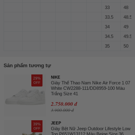
33
48
33.5
48.5
34
49
34.5
49.5
35
50
Sản phẩm tương tự
NIKE
29%
Giày Thể Thao Nam Nike Air Force 1 07
OFF
White CW2288-111/DD8959-100 Màu
Trắng Size 41
2.750.000 đ
3.900.000 đ
JEEP
39%
Giày Bệt Nữ Jeep Outdoor Lifestyle Low
OFF
Top P651W13112 Màu Beige Size 36