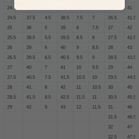
24
37
4
38
7
6.5
26
41
24.5
37.5
4.5
38.5
7.5
7
26.5
41.5
25
38
5
39
8
7.5
27
42
25.5
38.5
5.5
39.5
8.5
8
27.5
42.5
26
39
6
40
9
8.5
28
43
26.5
39.5
6.5
40.5
9.5
9
28.5
43.5
27
40
7
41
10
9.5
29
44
27.5
40.5
7.5
41.5
10.5
10
29.5
44.5
28
41
8
42
11
10.5
30
45
28.5
41.5
8.5
42.5
11.5
11
30.5
45.5
29
42
9
43
12
11.5
31
46
31.5
46.5
32
47
32.5
47.5