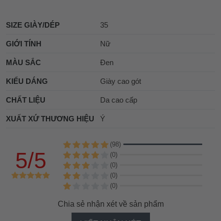
SIZE GIÀY/DÉP
35
GIỚI TÍNH
Nữ
MÀU SẮC
Đen
KIỂU DÁNG
Giày cao gót
CHẤT LIỆU
Da cao cấp
XUẤT XỨ THƯƠNG HIỆU
Ý
(98)
5/5
(0)
(0)
(0)
(0)
Chia sẻ nhận xét về sản phẩm