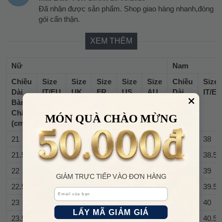
Đã nhận được sản phẩm. Shop giao hàng nhanh,đóng
gói cẩn thận.
XEM THÊM
Nữ
Nam
Chiều
Size
Size
Size
Size
Size
Chiều
Size
Dài
IT/EU
UK
FR
US
AU
Dài
IT/EU
Bàn
Bàn
Chân
Chân
MÓN QUÀ CHÀO MỪNG
(cm)
(cm)
21
34
1
35
4
3.5
23
38
21.5
34.5
1.5
35.5
4.5
4
23.5
38.5
22
35
2
36
5
4.5
24
39
GIẢM TRỰC TIẾP VÀO ĐƠN HÀNG
22.5
35.5
2.5
36.5
5.5
5
24.5
39.5
Email
23
36
3
37
6
5.5
25
40
LẤY MÃ GIẢM GIÁ
23.5
36.5
3.5
37.5
6.5
6
25.5
40.5