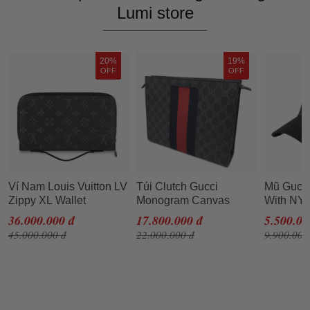
Lumi store
20%
19%
OFF
OFF
Ví Nam Louis Vuitton LV
Túi Clutch Gucci
Mũ Gucci
Zippy XL Wallet
Monogram Canvas
With NY
Monogram Clutch
SS2019 Màu Đen
Patch
36.000.000 đ
17.800.000 đ
5.500.00
45.000.000 đ
22.000.000 đ
9.900.000