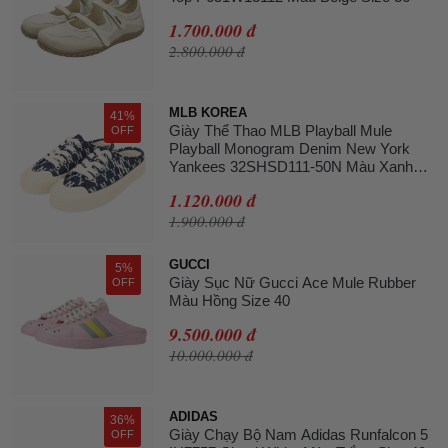
1.700.000 đ
2.800.000 đ
MLB KOREA
41%
Giày Thể Thao MLB Playball Mule
OFF
Playball Monogram Denim New York
Yankees 32SHSD111-50N Màu Xanh
Navy Size 240
1.120.000 đ
1.900.000 đ
GUCCI
5%
Giày Sục Nữ Gucci Ace Mule Rubber
OFF
Màu Hồng Size 40
9.500.000 đ
10.000.000 đ
ADIDAS
36%
Giày Chạy Bộ Nam Adidas Runfalcon 5
OFF