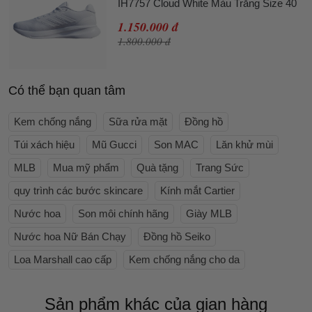
IH7757 Cloud White Màu Trắng Size 40
1.150.000 đ
1.800.000 đ
Có thể bạn quan tâm
Kem chống nắng
Sữa rửa mặt
Đồng hồ
Túi xách hiệu
Mũ Gucci
Son MAC
Lăn khử mùi
MLB
Mua mỹ phẩm
Quà tặng
Trang Sức
quy trình các bước skincare
Kính mắt Cartier
Nước hoa
Son môi chính hãng
Giày MLB
Nước hoa Nữ Bán Chạy
Đồng hồ Seiko
Loa Marshall cao cấp
Kem chống nắng cho da
Sản phẩm khác của gian hàng