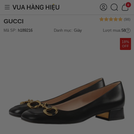
0
GUCCI
Mã SP:
h189216
Danh mục:
Giày
Lượt mua:
58
18%
OFF