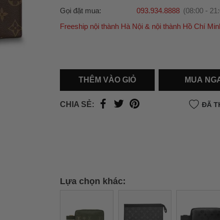
Gọi đặt mua:
093.934.8888
(08:00 - 21
Freeship nội thành Hà Nội & nội thành Hồ Chí Min
Ưu đãi dành cho bạn
Miễn phí giao hàng
30.000đ
cho đơn hàng từ
500.000đ
(Áp dụng tại nội thành Hà Nội & nội
Hồ Chí Minh).
THÊM VÀO GIỎ
MUA NG
Lưu ý: Với các đơn hàng tại nội thành
Hà Nộ
thành
Hồ Chí Minh
, khách hàng muốn giao 
CHIA SẺ:
ĐÃ T
trong ngày hoặc Đơn hàng giao hỏa tốc theo
của khách hàng phí vận chuyển sẽ được thô
và áp dụng theo cước phí của đơn vị vận chu
thời điểm đó.
Xem chi tiết →
Lựa chọn khác: