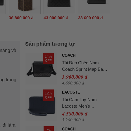
36.800.000 đ
43.000.000 đ
38.600.000 đ
Sản phẩm tương tự
 năng và
COACH
14%
OFF
Túi Đeo Chéo Nam
Coach Sprint Map Bag
Signature Charcoal
3.960.000 đ
ng trọng
Black Màu Đen
4.600.000 đ
LACOSTE
12%
OFF
Túi Cầm Tay Nam
Lacoste Men's
Chantaco Piqué Bag
4.580.000 đ
NH2922 - 021 Màu Xanh
5.200.000 đ
 đi làm,
Navy
COACH
7%