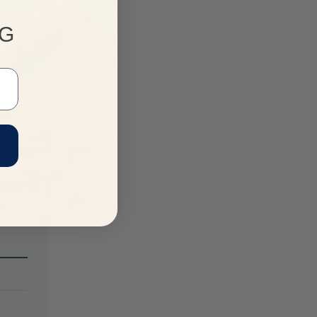
ch
NG
p từ năm
 các vật
họa tiết
g.