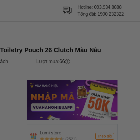
Hotline:
093.934.8888
Tổng đài:
1900 232322
Toiletry Pouch 26 Clutch Màu Nâu
xách
Lượt mua:
66
Lumi store
Theo dõi
(2521)