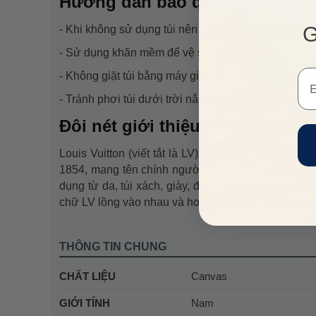
Hướng dẫn bảo quản Túi Louis 
G
- Khi không sử dụng túi nên để túi nơi khô ráo, tho
- Sử dụng khăn mềm để vệ sinh túi.
Em
- Không giặt túi bằng máy giặt, vì dễ làm mất form v
- Tránh phơi túi dưới trời nắng gắt.
Đôi nét giới thiệu về thương hi
Louis Vuitton (viết tắt là LV) là thương hiệu thời 
1854, mang tên chính người sáng lập Louis Vuitt
dụng từ da, túi xách, giày, đồng hồ, va-li du lịch, 
chữ LV lồng vào nhau và hoa bốn thùy (monogram)
THÔNG TIN CHUNG
CHẤT LIỆU
Canvas
GIỚI TÍNH
Nam