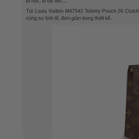
đi học, đi dự tiệc...
Túi Louis Vuitton M47542 Toiletry Pouch 26 Clutch
cùng sự tinh tế, đơn giản trong thiết kế.