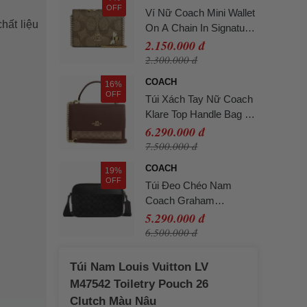
OFF
Ví Nữ Coach Mini Wallet
hất liệu
On A Chain In Signature
Canvas With Bee Print
2.150.000 đ
Màu Gold Khaki
2.300.000 đ
COACH
16%
OFF
Túi Xách Tay Nữ Coach
Klare Top Handle Bag In
Signature Canvas
6.290.000 đ
Tan/Brown Màu Nâu
7.500.000 đ
COACH
19%
OFF
Túi Đeo Chéo Nam
Coach Graham
Crossbody Bag In
5.290.000 đ
Signature Canvas
6.500.000 đ
CV921 Màu Đen
Túi Nam Louis Vuitton LV
M47542 Toiletry Pouch 26
Clutch Màu Nâu