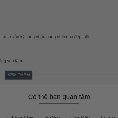
. Lại tư vẫn kỹ càng nhận hàng nhìn quá đẹp luôn
ũng yên tâm
XEM THÊM
Có thể bạn quan tâm
ồ
Túi xách hiệu
Mũ Gucci
Son MAC
Lăn khử 