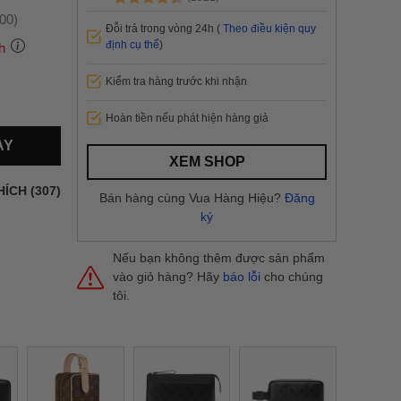
:00)
Đỗi trả trong vòng 24h (
Theo điều kiện quy
định cụ thể
)
h
Kiểm tra hàng trước khi nhận
 thành
Hoàn tiền nếu phát hiện hàng giả
AY
i
và nội
XEM SHOP
nhanh
HÍCH (307)
Bán hàng cùng Vua Hàng Hiệu?
Đăng
 yêu cầu
ký
ng báo
yển tại
Nếu bạn không thêm được sản phẩm
vào giỏ hàng? Hãy
báo lỗi
cho chúng
tôi.