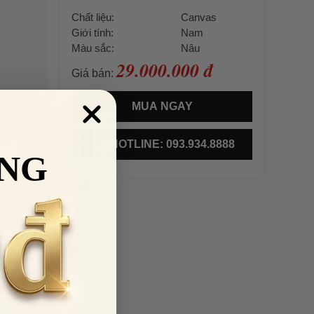
Chất liệu:
Canvas
Giới tính:
Nam
Màu sắc:
Nâu
29.000.000 đ
Giá bán:
MUA NGAY
HOTLINE: 093.934.8888
NG