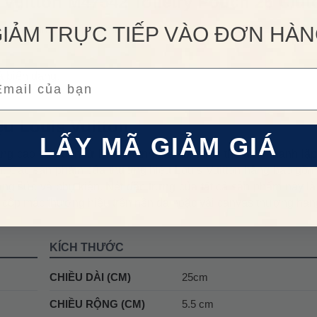
Vuitton M47542 Toiletry Pouch 26 Clut
IẢM TRỰC TIẾP VÀO ĐƠN HÀ
áng mát, tránh nơi ẩm mốc.
ail
à biến dạng.
ệu Louis Vuitton
LẤY MÃ GIẢM GIÁ
trang cao cấp đến từ Pháp danh giá nổi tiếng thế giới, thành lậ
on. Các sản phẩm của thương hiệu Louis Vuitton hãng bao gồm
trang sức và phụ kiện. Nét đặc trưng của tất cả sản phẩm này là 
 cộp mác thương hiệu trên nền da hoặc vải canvas thượng hạn
KÍCH THƯỚC
CHIỀU DÀI (CM)
25cm
CHIỀU RỘNG (CM)
5.5 cm