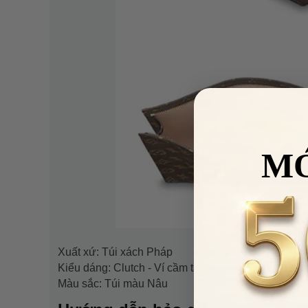
M
Xuất xứ: Túi xách Pháp
Kiểu dáng: Clutch - Ví cầm tay
Màu sắc: Túi màu Nâu