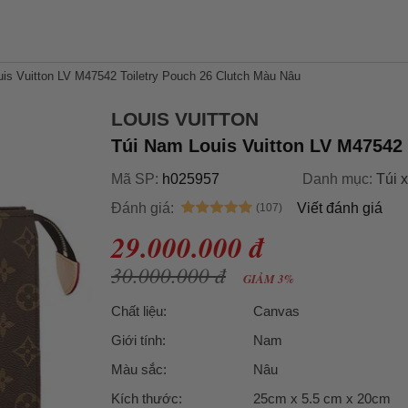
is Vuitton LV M47542 Toiletry Pouch 26 Clutch Màu Nâu
LOUIS VUITTON
Túi Nam Louis Vuitton LV M47542 
Mã SP:
h025957
Danh mục:
Túi 
Đánh giá:
Viết đánh giá
29.000.000 đ
30.000.000 đ
GIẢM 3%
Chất liệu:
Canvas
Giới tính:
Nam
Màu sắc:
Nâu
Kích thước:
25cm x 5.5 cm x 20cm