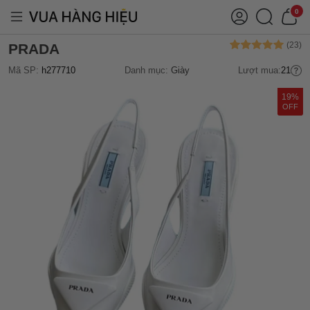
0
PRADA
Mã SP:
h277710
Danh mục:
Giày
Lượt mua:
21
19%
OFF