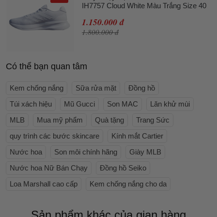
IH7757 Cloud White Màu Trắng Size 40
1.150.000 đ
1.800.000 đ
Có thể bạn quan tâm
Kem chống nắng
Sữa rửa mặt
Đồng hồ
Túi xách hiệu
Mũ Gucci
Son MAC
Lăn khử mùi
MLB
Mua mỹ phẩm
Quà tặng
Trang Sức
quy trình các bước skincare
Kính mắt Cartier
Nước hoa
Son môi chính hãng
Giày MLB
Nước hoa Nữ Bán Chạy
Đồng hồ Seiko
Loa Marshall cao cấp
Kem chống nắng cho da
Sản phẩm khác của gian hàng