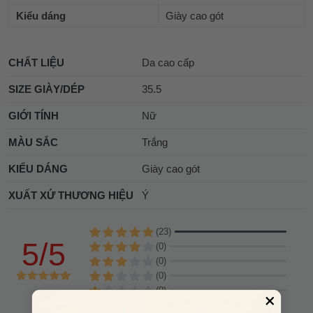
Kiểu dáng
Giày cao gót
CHẤT LIỆU
Da cao cấp
SIZE GIÀY/DÉP
35.5
GIỚI TÍNH
Nữ
MÀU SẮC
Trắng
KIỂU DÁNG
Giày cao gót
XUẤT XỨ THƯƠNG HIỆU
Ý
(23)
5/5
(0)
(0)
(0)
(0)