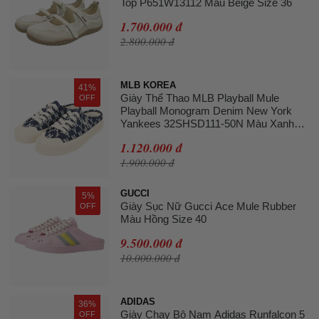
Top P651W13112 Màu Beige Size 36
1.700.000 đ
2.800.000 đ
MLB KOREA
41%
Giày Thể Thao MLB Playball Mule
OFF
Playball Monogram Denim New York
Yankees 32SHSD111-50N Màu Xanh
Navy Size 240
1.120.000 đ
1.900.000 đ
GUCCI
5%
Giày Sục Nữ Gucci Ace Mule Rubber
OFF
Màu Hồng Size 40
9.500.000 đ
10.000.000 đ
ADIDAS
36%
Giày Chạy Bộ Nam Adidas Runfalcon 5
OFF