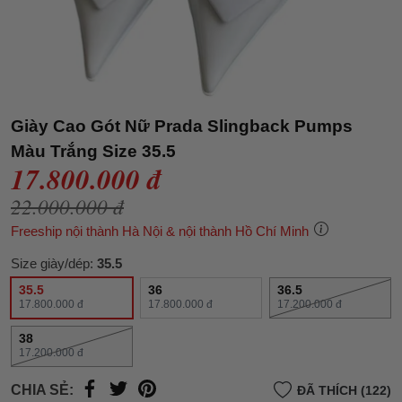
Giày Cao Gót Nữ Prada Slingback Pumps
Màu Trắng Size 35.5
17.800.000 đ
22.000.000 đ
Freeship nội thành Hà Nội & nội thành Hồ Chí Minh
Size giày/dép:
35.5
35.5
36
36.5
17.800.000 đ
17.800.000 đ
17.200.000 đ
38
17.200.000 đ
CHIA SẺ:
ĐÃ THÍCH (122)