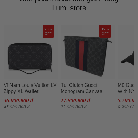
Lumi store
20%
19%
OFF
OFF
Ví Nam Louis Vuitton LV
Túi Clutch Gucci
Mũ Gucci
Zippy XL Wallet
Monogram Canvas
With NY
Monogram Clutch
SS2019 Màu Đen
Patch
36.000.000 đ
17.800.000 đ
5.500.00
45.000.000 đ
22.000.000 đ
9.900.000