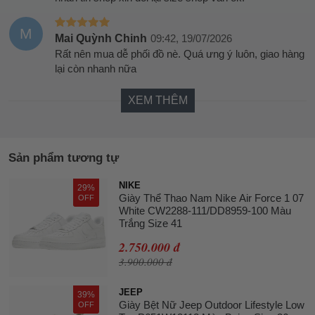
M
Mai Quỳnh Chinh
09:42, 19/07/2026
Rất nên mua dễ phối đồ nè. Quá ưng ý luôn, giao hàng
lại còn nhanh nữa
XEM THÊM
Sản phẩm tương tự
NIKE
29%
Giày Thể Thao Nam Nike Air Force 1 07
OFF
White CW2288-111/DD8959-100 Màu
Trắng Size 41
2.750.000 đ
3.900.000 đ
JEEP
39%
Giày Bệt Nữ Jeep Outdoor Lifestyle Low
OFF