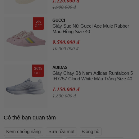
1.120.000 đ
1.900.000 đ
GUCCI
5%
Giày Sục Nữ Gucci Ace Mule Rubber
OFF
Màu Hồng Size 40
9.500.000 đ
10.000.000 đ
ADIDAS
36%
Giày Chạy Bộ Nam Adidas Runfalcon 5
OFF
IH7757 Cloud White Màu Trắng Size 40
1.150.000 đ
1.800.000 đ
Có thể bạn quan tâm
Kem chống nắng
Sữa rửa mặt
Đồng hồ