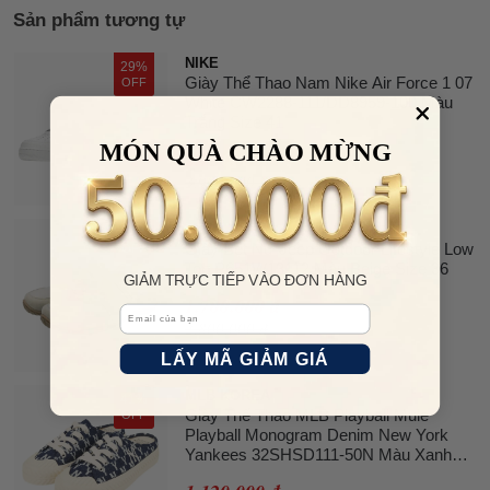
Sản phẩm tương tự
NIKE
29%
Giày Thể Thao Nam Nike Air Force 1 07
OFF
White CW2288-111/DD8959-100 Màu
Trắng Size 41
MÓN QUÀ CHÀO MỪNG
2.750.000 đ
3.900.000 đ
JEEP
39%
Giày Bệt Nữ Jeep Outdoor Lifestyle Low
OFF
Top P651W13112 Màu Beige Size 36
GIẢM TRỰC TIẾP VÀO ĐƠN HÀNG
1.700.000 đ
Email
2.800.000 đ
LẤY MÃ GIẢM GIÁ
MLB KOREA
41%
Giày Thể Thao MLB Playball Mule
OFF
Playball Monogram Denim New York
Yankees 32SHSD111-50N Màu Xanh
Navy Size 240