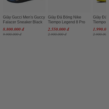
Giày Gucci Men's Guccy
Giày Đá Bóng Nike
Giày Đá 
Falacer Sneaker Black
Tiempo Legend 8 Pro
Tiempo 
Gold Stars Shoes Size
TF Spectrum AT6136-
Academy TF D
8.800.000 đ
2.550.000 đ
1.990.00
40.5
030 Màu Trắng Xanh
107 Trắn
9.900.000 đ
2.900.000 đ
2.900.009