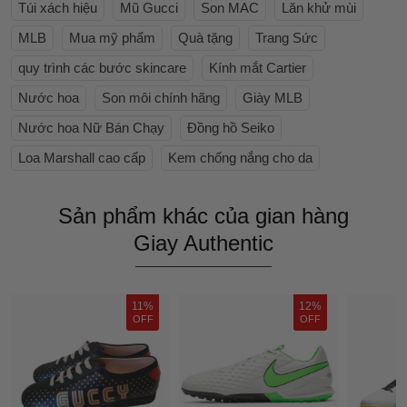
Túi xách hiệu
Mũ Gucci
Son MAC
Lăn khử mùi
MLB
Mua mỹ phẩm
Quà tặng
Trang Sức
quy trình các bước skincare
Kính mắt Cartier
Nước hoa
Son môi chính hãng
Giày MLB
Nước hoa Nữ Bán Chạy
Đồng hồ Seiko
Loa Marshall cao cấp
Kem chống nắng cho da
Sản phẩm khác của gian hàng
Giay Authentic
11%
12%
OFF
OFF