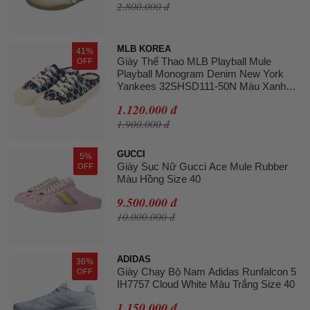
2.800.000 đ
MLB KOREA
41%
Giày Thể Thao MLB Playball Mule
OFF
Playball Monogram Denim New York
Yankees 32SHSD111-50N Màu Xanh
Navy Size 240
1.120.000 đ
1.900.000 đ
GUCCI
5%
Giày Sục Nữ Gucci Ace Mule Rubber
OFF
Màu Hồng Size 40
9.500.000 đ
10.000.000 đ
ADIDAS
36%
Giày Chạy Bộ Nam Adidas Runfalcon 5
OFF
IH7757 Cloud White Màu Trắng Size 40
1.150.000 đ