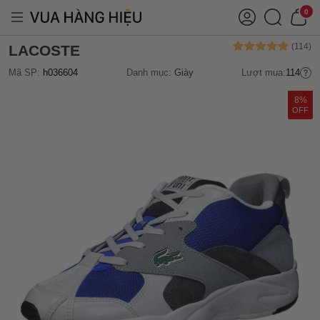
0
LACOSTE
Mã SP:
h036604
Danh mục:
Giày
Lượt mua:
114
8%
OFF