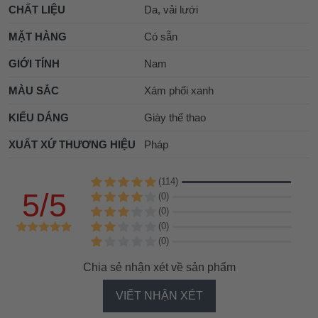
CHẤT LIỆU
Da, vải lưới
MẶT HÀNG
Có sẵn
GIỚI TÍNH
Nam
MÀU SẮC
Xám phối xanh
KIỂU DÁNG
Giày thể thao
XUẤT XỨ THƯƠNG HIỆU
Pháp
(114)
5/5
(0)
(0)
(0)
(0)
Chia sẻ nhận xét về sản phẩm
VIẾT NHẬN XÉT