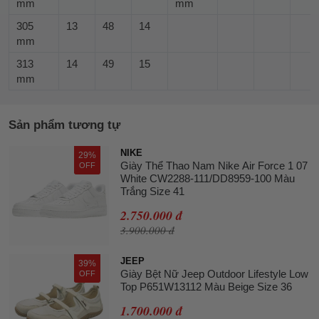
mm
mm
305
13
48
14
mm
313
14
49
15
mm
Sản phẩm tương tự
NIKE
29%
Giày Thể Thao Nam Nike Air Force 1 07
OFF
White CW2288-111/DD8959-100 Màu
Trắng Size 41
2.750.000 đ
3.900.000 đ
JEEP
39%
Giày Bệt Nữ Jeep Outdoor Lifestyle Low
OFF
Top P651W13112 Màu Beige Size 36
1.700.000 đ