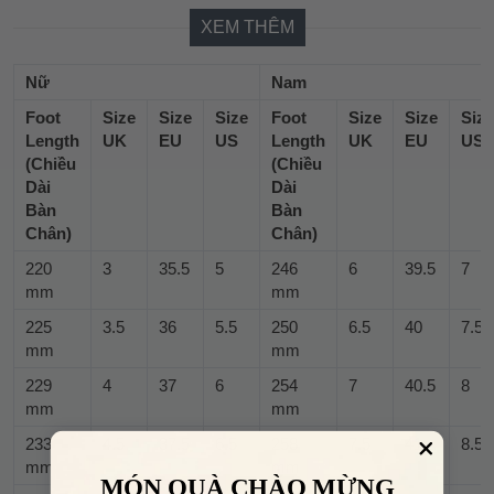
XEM THÊM
Nữ
Nam
Foot
Size
Size
Size
Foot
Size
Size
Size
Length
UK
EU
US
Length
UK
EU
US
(Chiều
(Chiều
Dài
Dài
Bàn
Bàn
Chân)
Chân)
220
3
35.5
5
246
6
39.5
7
mm
mm
225
3.5
36
5.5
250
6.5
40
7.5
mm
mm
229
4
37
6
254
7
40.5
8
mm
mm
233
4.5
37.5
6.5
258
7.5
41
8.5
mm
mm
MÓN QUÀ CHÀO MỪNG