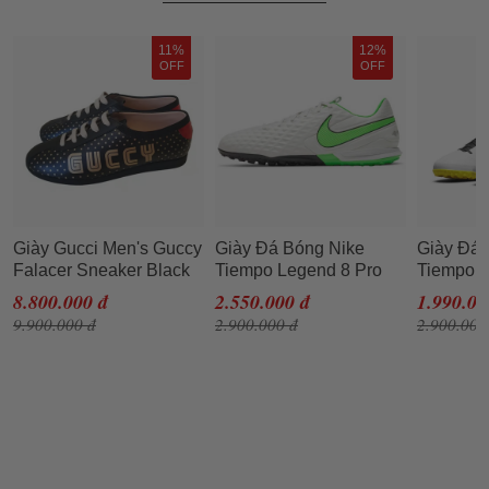
11%
12%
OFF
OFF
Giày Gucci Men's Guccy
Giày Đá Bóng Nike
Giày Đá 
Falacer Sneaker Black
Tiempo Legend 8 Pro
Tiempo 
Gold Stars Shoes Size
TF Spectrum AT6136-
Academy TF D
8.800.000 đ
2.550.000 đ
1.990.00
40.5
030 Màu Trắng Xanh
107 Trắn
9.900.000 đ
2.900.000 đ
2.900.009