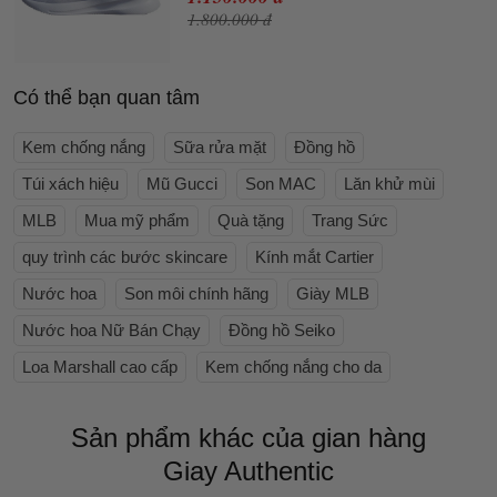
1.800.000 đ
Có thể bạn quan tâm
Kem chống nắng
Sữa rửa mặt
Đồng hồ
Túi xách hiệu
Mũ Gucci
Son MAC
Lăn khử mùi
MLB
Mua mỹ phẩm
Quà tặng
Trang Sức
quy trình các bước skincare
Kính mắt Cartier
Nước hoa
Son môi chính hãng
Giày MLB
Nước hoa Nữ Bán Chạy
Đồng hồ Seiko
Loa Marshall cao cấp
Kem chống nắng cho da
Sản phẩm khác của gian hàng
Giay Authentic