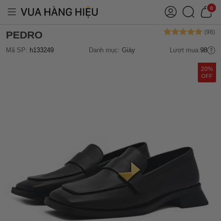
0
PEDRO
Mã SP:
h133249
Danh mục:
Giày
Lượt mua:
98
20%
OFF