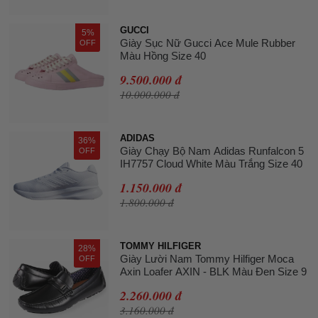
GUCCI
5%
Giày Sục Nữ Gucci Ace Mule Rubber
OFF
Màu Hồng Size 40
9.500.000 đ
10.000.000 đ
ADIDAS
36%
Giày Chạy Bộ Nam Adidas Runfalcon 5
OFF
IH7757 Cloud White Màu Trắng Size 40
1.150.000 đ
1.800.000 đ
TOMMY HILFIGER
28%
Giày Lười Nam Tommy Hilfiger Moca
OFF
Axin Loafer AXIN - BLK Màu Đen Size 9
2.260.000 đ
3.160.000 đ