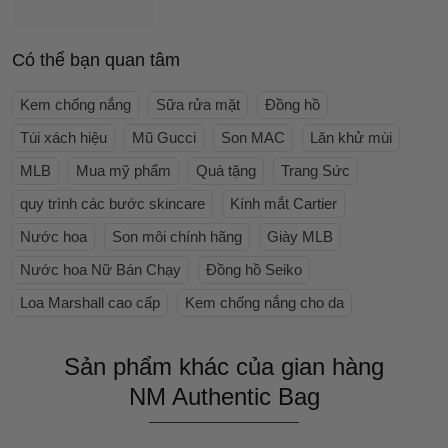
Có thể bạn quan tâm
Kem chống nắng
Sữa rửa mặt
Đồng hồ
Túi xách hiệu
Mũ Gucci
Son MAC
Lăn khử mùi
MLB
Mua mỹ phẩm
Quà tặng
Trang Sức
quy trình các bước skincare
Kính mắt Cartier
Nước hoa
Son môi chính hãng
Giày MLB
Nước hoa Nữ Bán Chạy
Đồng hồ Seiko
Loa Marshall cao cấp
Kem chống nắng cho da
Sản phẩm khác của gian hàng
NM Authentic Bag