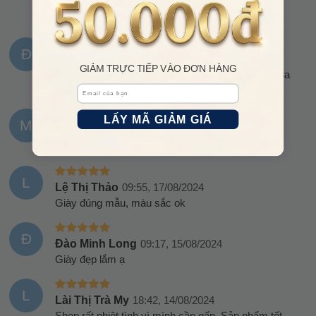
Đ
Đào Xuân Cường
06:38, 26/08/2024
GIẢM TRỰC TIẾP VÀO ĐƠN HÀNG
Giày đẹp, phù hợp với giá tiền, giống với mô tả của
shop
Email
LẤY MÃ GIẢM GIÁ
M
Mai Thanh Huyền
20:21, 18/08/2024
Sản phẩm cũng khá ok, đẹp phù hợp với giá tiền.
L
Lệ Thị Thảo
09:55, 17/08/2024
Giày đúng mẫu, màu sắc ok
Đ
Đào Minh Long
09:17, 15/08/2024
Giày đẹp lắm ạ
L
Lài Thị Trà My
18:42, 14/08/2024
Shop rất nhiệt tình vì mình cần gấp. Sản phẩm tốt