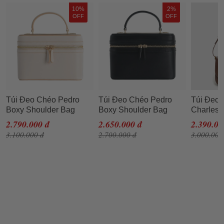
10%
2%
OFF
OFF
Túi Đeo Chéo Pedro
Túi Đeo Chéo Pedro
Túi Đeo
Boxy Shoulder Bag
Boxy Shoulder Bag
Charles 
PW2-76390057 Màu
PW2-76390057 Màu
Metallic
2.790.000 đ
2.650.000 đ
2.390.00
Trắng
Đen
Crossbo
3.100.000 đ
2.700.000 đ
3.000.000
8078140