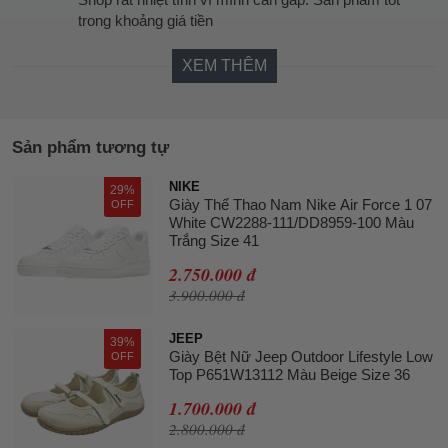
trong khoảng giá tiền
XEM THÊM
Sản phẩm tương tự
NIKE
29%
Giày Thể Thao Nam Nike Air Force 1 07
OFF
White CW2288-111/DD8959-100 Màu
Trắng Size 41
2.750.000 đ
3.900.000 đ
JEEP
39%
Giày Bệt Nữ Jeep Outdoor Lifestyle Low
OFF
Top P651W13112 Màu Beige Size 36
1.700.000 đ
2.800.000 đ