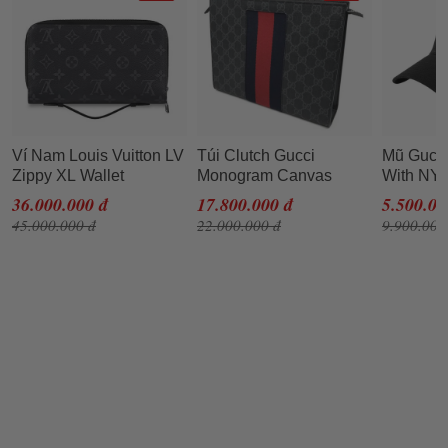
Ví Nam Louis Vuitton LV
Túi Clutch Gucci
Mũ Gucci
Zippy XL Wallet
Monogram Canvas
With NY
Monogram Clutch
SS2019 Màu Đen
Patch
36.000.000 đ
17.800.000 đ
5.500.00
45.000.000 đ
22.000.000 đ
9.900.000