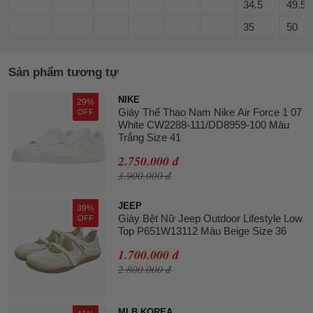
34.5
49.5
35
50
Sản phẩm tương tự
NIKE
29%
Giày Thể Thao Nam Nike Air Force 1 07
OFF
White CW2288-111/DD8959-100 Màu
Trắng Size 41
2.750.000 đ
3.900.000 đ
JEEP
39%
Giày Bệt Nữ Jeep Outdoor Lifestyle Low
OFF
Top P651W13112 Màu Beige Size 36
1.700.000 đ
2.800.000 đ
MLB KOREA