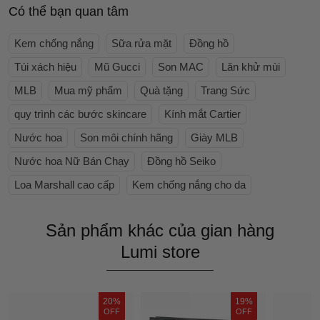
Có thể bạn quan tâm
Kem chống nắng
Sữa rửa mặt
Đồng hồ
Túi xách hiệu
Mũ Gucci
Son MAC
Lăn khử mùi
MLB
Mua mỹ phẩm
Quà tặng
Trang Sức
quy trình các bước skincare
Kính mắt Cartier
Nước hoa
Son môi chính hãng
Giày MLB
Nước hoa Nữ Bán Chạy
Đồng hồ Seiko
Loa Marshall cao cấp
Kem chống nắng cho da
Sản phẩm khác của gian hàng
Lumi store
20%
19%
OFF
OFF