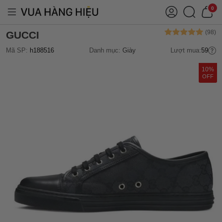
0
GUCCI
Mã SP:
h188516
Danh mục:
Giày
Lượt mua:
59
10%
OFF