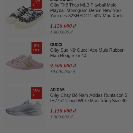
41%
Giày Thể Thao MLB Playball Mule
OFF
Playball Monogram Denim New York
Yankees 32SHSD111-50N Màu Xanh
Navy Size 240
1.120.000 đ
1.900.000 đ
GUCCI
5%
Giày Sục Nữ Gucci Ace Mule Rubber
OFF
Màu Hồng Size 40
9.500.000 đ
10.000.000 đ
ADIDAS
36%
Giày Chạy Bộ Nam Adidas Runfalcon 5
OFF
IH7757 Cloud White Màu Trắng Size 40
1.150.000 đ
1.800.000 đ