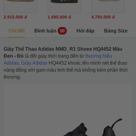
2.915.000 đ
1.695.000 đ
4.750.000 đ
Chi tiết
Bình luận
Hỏi đáp
Bảng Size
98
Giày Thể Thao Adidas NMD_R1 Shoes HQ4452 Màu
Đen - Đỏ
là đôi giày thời trang đến từ
thương hiệu
Adidas
.
Giày Adidas
HQ4452 khoác lên mình nét thể thao
năng động với gam màu tinh thế mà không kém phần thời
thượng.