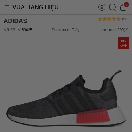
0
ADIDAS
Mã SP:
h189025
Danh mục:
Giày
Lượt mua:
299
30%
OFF