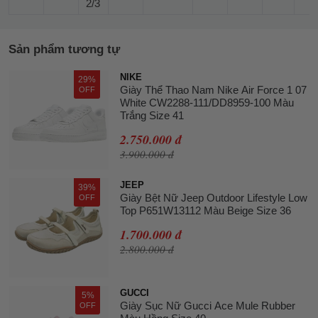
2/3
Sản phẩm tương tự
NIKE
29%
Giày Thể Thao Nam Nike Air Force 1 07
OFF
White CW2288-111/DD8959-100 Màu
Trắng Size 41
2.750.000 đ
3.900.000 đ
JEEP
39%
Giày Bệt Nữ Jeep Outdoor Lifestyle Low
OFF
Top P651W13112 Màu Beige Size 36
1.700.000 đ
2.800.000 đ
GUCCI
5%
Giày Sục Nữ Gucci Ace Mule Rubber
OFF