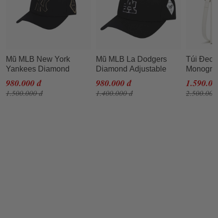
Mũ MLB New York
Mũ MLB La Dodgers
Túi Đeo
Yankees Diamond
Diamond Adjustable
Monogra
Adjustable Hat In Black
Cap Màu Đen
Jacquar
980.000 đ
980.000 đ
1.590.00
3ACRH0
1.500.000 đ
1.400.000 đ
2.500.000
Màu Xá