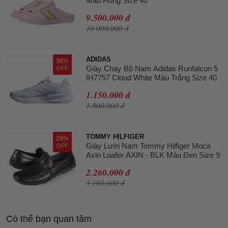
Màu Hồng Size 40
9.500.000 đ
10.000.000 đ
ADIDAS
36%
Giày Chạy Bộ Nam Adidas Runfalcon 5
OFF
IH7757 Cloud White Màu Trắng Size 40
1.150.000 đ
1.800.000 đ
TOMMY HILFIGER
28%
Giày Lười Nam Tommy Hilfiger Moca
OFF
Axin Loafer AXIN - BLK Màu Đen Size 9
2.260.000 đ
3.160.000 đ
Có thể bạn quan tâm