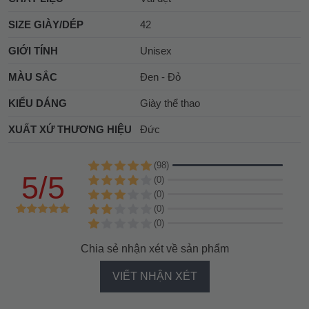
SIZE GIÀY/DÉP
42
GIỚI TÍNH
Unisex
MÀU SẮC
Đen - Đỏ
KIỂU DÁNG
Giày thể thao
XUẤT XỨ THƯƠNG HIỆU
Đức
(98)
5/5
(0)
(0)
(0)
(0)
Chia sẻ nhận xét về sản phẩm
VIẾT NHẬN XÉT