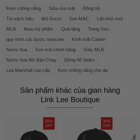
Kem chống nắng
Sữa rửa mặt
Đồng hồ
Túi xách hiệu
Mũ Gucci
Son MAC
Lăn khử mùi
MLB
Mua mỹ phẩm
Quà tặng
Trang Sức
quy trình các bước skincare
Kính mắt Cartier
Nước hoa
Son môi chính hãng
Giày MLB
Nước hoa Nữ Bán Chạy
Đồng hồ Seiko
Loa Marshall cao cấp
Kem chống nắng cho da
Sản phẩm khác của gian hàng
Link Lee Boutique
35%
30%
OFF
OFF