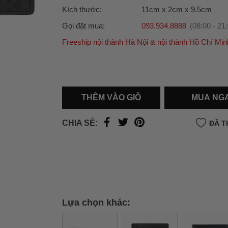
Kích thước:
11cm x 2cm x 9.5cm
Gọi đặt mua:
093.934.8888
(08:00 - 21
Freeship nội thành Hà Nội & nội thành Hồ Chí Min
Ưu đãi dành cho bạn
Miễn phí giao hàng
30.000đ
cho đơn hàng từ
500.000đ
(Áp dụng tại nội thành Hà Nội & nội
Hồ Chí Minh).
THÊM VÀO GIỎ
MUA NG
Lưu ý: Với các đơn hàng tại nội thành
Hà Nộ
thành
Hồ Chí Minh
, khách hàng muốn giao 
CHIA SẺ:
ĐÃ T
trong ngày hoặc Đơn hàng giao hỏa tốc theo
của khách hàng phí vận chuyển sẽ được thô
và áp dụng theo cước phí của đơn vị vận chu
thời điểm đó.
Xem chi tiết →
Lựa chọn khác: