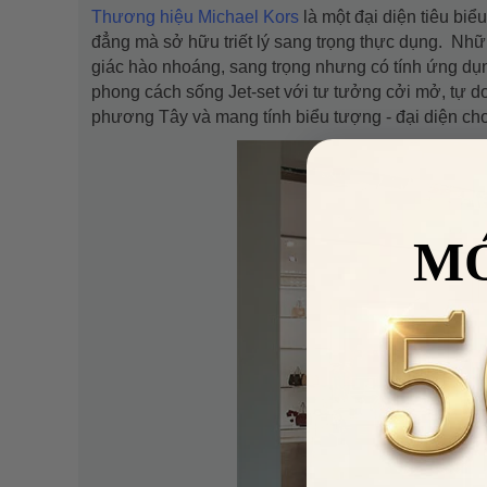
Thương hiệu Michael Kors
là một đại diện tiêu bi
đẳng mà sở hữu triết lý sang trọng thực dụng. Nhữ
giác hào nhoáng, sang trọng nhưng có tính ứng dụn
phong cách sống Jet-set với tư tưởng cởi mở, tự do
phương Tây và mang tính biểu tượng - đại diện cho
M