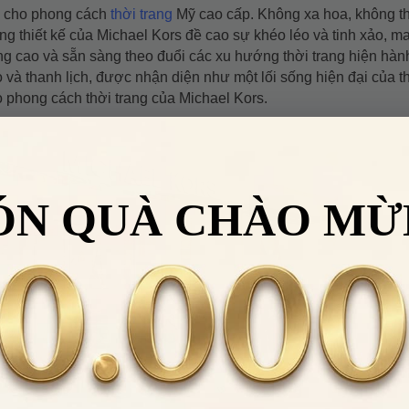
ểu cho phong cách
thời trang
Mỹ cao cấp. Không xa hoa, không 
ng thiết kế của Michael Kors đề cao sự khéo léo và tinh xảo, 
g cao và sẵn sàng theo đuổi các xu hướng thời trang hiện hàn
 và thanh lịch, được nhận diện như một lối sống hiện đại của th
 phong cách thời trang của Michael Kors.
ÓN QUÀ CHÀO MỪ