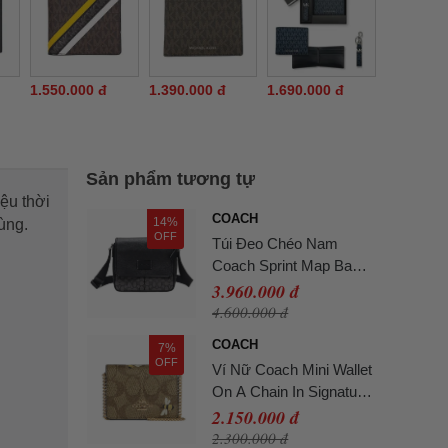
1.550.000 đ
1.390.000 đ
1.690.000 đ
Sản phẩm tương tự
ệu thời
COACH
14%
dùng.
OFF
Túi Đeo Chéo Nam
Coach Sprint Map Bag
Signature Charcoal
3.960.000 đ
Black Màu Đen
4.600.000 đ
COACH
7%
OFF
Ví Nữ Coach Mini Wallet
On A Chain In Signature
Canvas With Bee Print
2.150.000 đ
Màu Gold Khaki
2.300.000 đ