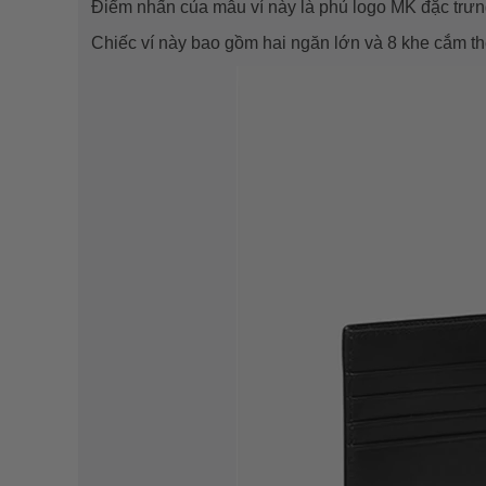
Điểm nhấn của mẫu ví này là phủ logo MK đặc trưn
Chiếc ví này bao gồm hai ngăn lớn và 8 khe cắm thẻ 