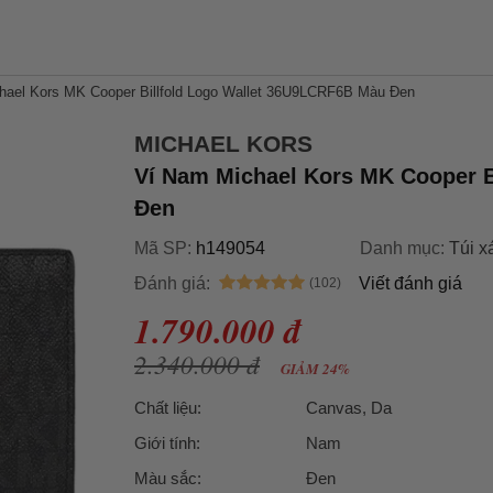
hael Kors MK Cooper Billfold Logo Wallet 36U9LCRF6B Màu Đen
MICHAEL KORS
Ví Nam Michael Kors MK Cooper B
Đen
Mã SP:
h149054
Danh mục:
Túi x
Đánh giá:
Viết đánh giá
1.790.000 đ
2.340.000 đ
GIẢM 24%
Chất liệu:
Canvas, Da
Giới tính:
Nam
Màu sắc:
Đen