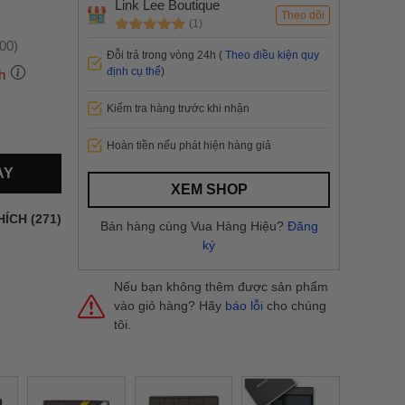
Link Lee Boutique
Theo dõi
(1)
:00)
Đỗi trả trong vòng 24h (
Theo điều kiện quy
định cụ thể
)
h
Kiểm tra hàng trước khi nhận
 thành
Hoàn tiền nếu phát hiện hàng giả
AY
i
và nội
XEM SHOP
nhanh
HÍCH (271)
Bán hàng cùng Vua Hàng Hiệu?
Đăng
 yêu cầu
ký
ng báo
yển tại
Nếu bạn không thêm được sản phẩm
vào giỏ hàng? Hãy
báo lỗi
cho chúng
tôi.