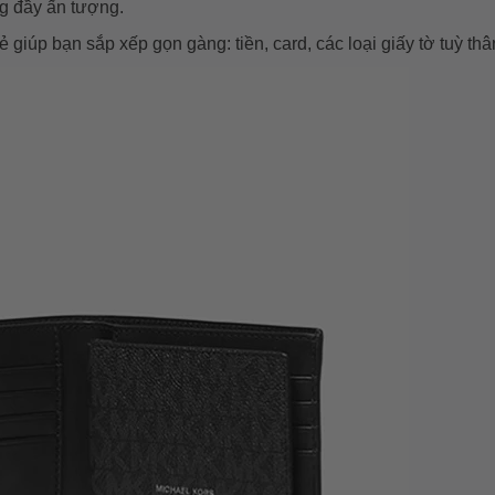
g đầy ấn tượng.
giúp bạn sắp xếp gọn gàng: tiền, card, các loại giấy tờ tuỳ thâ