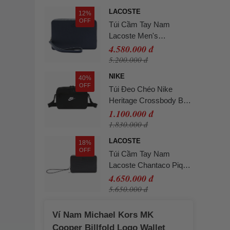
LACOSTE
12%
OFF
Túi Cầm Tay Nam
Lacoste Men's
Chantaco Piqué Bag
4.580.000 đ
NH2922 - 021 Màu Xanh
5.200.000 đ
Navy
NIKE
40%
OFF
Túi Đeo Chéo Nike
Heritage Crossbody Bag
2.0 IB4378-010 Màu
1.100.000 đ
Đen
1.830.000 đ
LACOSTE
18%
OFF
Túi Cầm Tay Nam
Lacoste Chantaco Piqué
Leather Zip Pouch
4.650.000 đ
NH2922CE Màu Đen
5.650.000 đ
Ví Nam Michael Kors MK
Cooper Billfold Logo Wallet