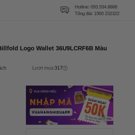
Hotline:
093.934.8888
Tổng đài:
1900 232322
illfold Logo Wallet 36U9LCRF6B Màu
ách
Lượt mua:
317