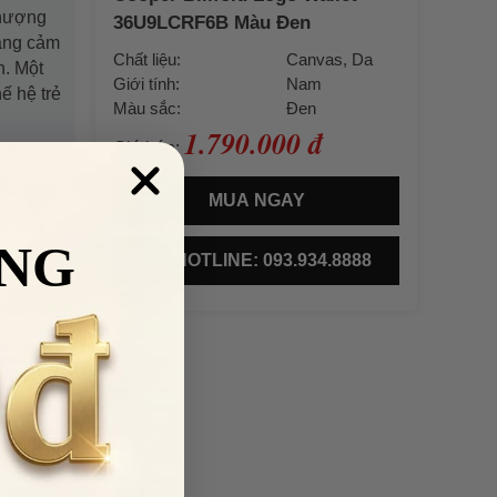
thượng
36U9LCRF6B Màu Đen
mang cảm
Chất liệu:
Canvas, Da
h. Một
Giới tính:
Nam
ế hệ trẻ
Màu sắc:
Đen
1.790.000 đ
Giá bán:
MUA NGAY
NG
HOTLINE: 093.934.8888