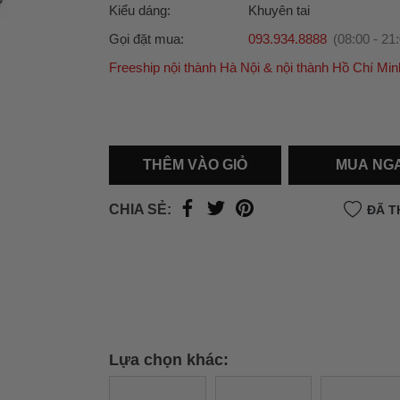
Kiểu dáng:
Khuyên tai
Gọi đặt mua:
093.934.8888
(08:00 - 21
Freeship nội thành Hà Nội & nội thành Hồ Chí Min
Ưu đãi dành cho bạn
Miễn phí giao hàng
30.000đ
cho đơn hàng từ
500.000đ
(Áp dụng tại nội thành Hà Nội & nội
Hồ Chí Minh).
THÊM VÀO GIỎ
MUA NG
Lưu ý: Với các đơn hàng tại nội thành
Hà Nộ
thành
Hồ Chí Minh
, khách hàng muốn giao 
CHIA SẺ:
ĐÃ T
trong ngày hoặc Đơn hàng giao hỏa tốc theo
của khách hàng phí vận chuyển sẽ được thô
và áp dụng theo cước phí của đơn vị vận chu
thời điểm đó.
Xem chi tiết →
Lựa chọn khác: