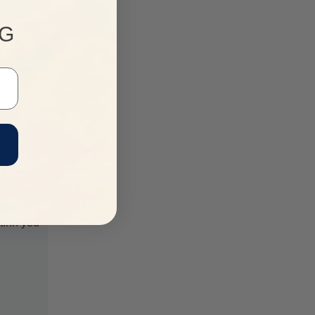
 hiệu
NG
Emerald,
loài hoa
 Nhĩ Kỳ,
ất nhiều
 nhở bản
 đó, hoa
 màu tím
tình yêu