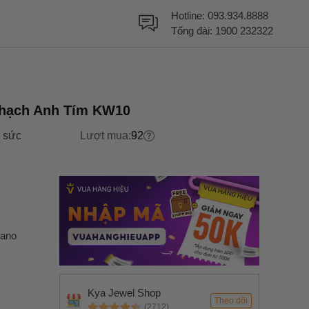
Hotline:
093.934.8888
Tổng đài:
1900 232322
Thạch Anh Tím KW10
 sức
Lượt mua:
92
Nano
Kya Jewel Shop
Theo dõi
(2712)