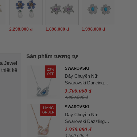
2.298.000 đ
1.698.000 đ
1.998.000 đ
Sản phẩm tương tự
a Jewel
SWAROVSKI
23%
thiết kế
OFF
Dây Chuyền Nữ
Swarovski Dancing
Swan Necklace, Blue,
3.700.000 đ
Rhodium Plated
4.800.000 đ
5533397 Màu Bạc
SWAROVSKI
HÀNG
ORDER
Dây Chuyền Nữ
Swarovski Dazzling
Swan Necklace Multi-
2.950.000 đ
Colored Rose-Gold Tone
3.600.000 đ