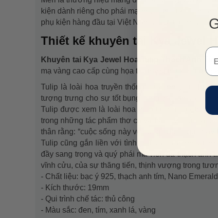
kiện dành riêng cho phái mạnh với thiết kế lịch lã
G
phụ kiện hàng đầu tại Việt Nam với ưu điểm về chất
Thiết kế khuyên tai Kya Jewel
Em
Khuyên tai Kya Jewel Hoa Tulip Thạch Anh T
mạ vàng cao cấp cùng họa tiết trang trí tạo sự gắn kế
Tulip là loài hoa truyền thống của tình yêu. Tuy 
tượng trưng cho sự tốt bụng, lòng trắc ẩn và tì
Tulip được xem là loài hoa biểu tượng của thiên đư
trong những tác phẩm thơ ca và tranh vẽ của tại 
thân rằng: “cuộc sống này vô cùng ngắn ngủi, hãy 
Tulip cũng gắn liền với tình yêu và sự thịnh vượn
đầy sang trọng và quý phái mà viên đá thạch anh tím
vĩnh cửu, của sự thăng tiến, thịnh vượng trong tươn
- Chất liệu: bạc ý 925, thạch anh tím, Nano Emeral
- Kích thước: 19mm
- Qui trình chế tác: thủ công
- Màu sắc: đen, tím, xanh lá, vàng