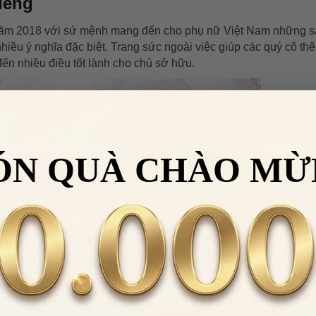
iếng
 năm 2018 với sứ mệnh mang đến cho phụ nữ Việt Nam những 
hiều ý nghĩa đặc biệt. Trang sức ngoài việc giúp các quý cô th
 đến nhiều điều tốt lành cho chủ sở hữu.
ÓN QUÀ CHÀO MỪ
g trọng như cài áo, khăn choàng, cài tóc... Đặc biệt Meri còn 