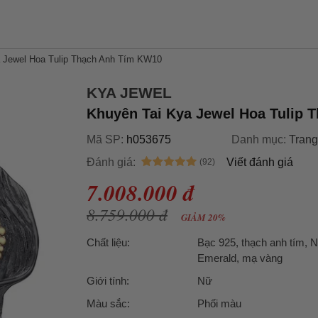
 Jewel Hoa Tulip Thạch Anh Tím KW10
KYA JEWEL
Khuyên Tai Kya Jewel Hoa Tulip 
Mã SP:
h053675
Danh mục:
Trang
Đánh giá:
Viết đánh giá
7.008.000 đ
8.759.000 đ
GIẢM 20%
Chất liệu:
Bạc 925, thạch anh tím, 
Emerald, mạ vàng
Giới tính:
Nữ
Màu sắc:
Phối màu