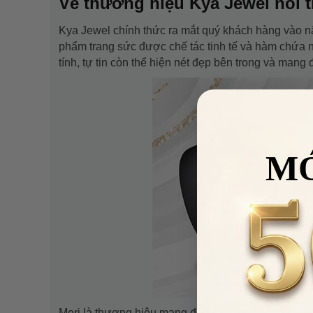
Về thương hiệu Kya Jewel nổi t
Kya Jewel chính thức ra mắt quý khách hàng vào
phẩm trang sức được chế tác tinh tế và hàm chứa n
tính, tự tin còn thể hiện nét đẹp bên trong và mang
M
Meri là thương hiệu mang đến các dòng phụ kiện san