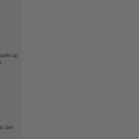
uyên tai
h.
oặc làm