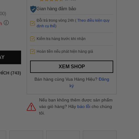
Gian hàng đảm bảo
:00)
Đỗi trả trong vòng 24h (
Theo điều kiện quy
h
định cụ thể
)
Kiểm tra hàng trước khi nhận
 thành
Hoàn tiền nếu phát hiện hàng giả
AY
i
và nội
XEM SHOP
nhanh
HÍCH (743)
 yêu cầu
Bán hàng cùng Vua Hàng Hiệu?
Đăng
ng báo
ký
yển tại
Nếu bạn không thêm được sản phẩm
vào giỏ hàng? Hãy
báo lỗi
cho chúng
tôi.