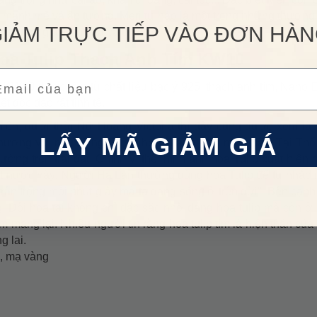
m, mạnh mẽ và ấn tượng. Meri tự hào là một trong những thương
IẢM TRỰC TIẾP VÀO ĐƠN HÀ
 lượng, giá thành và cả thiết kế.
 Hoa Tulip Thạch Anh Tím KW10
ail
ím KW10
được làm từ chất liệu bạc ý 925, thạch anh tím, Nano 
t độc đáo rất tinh tế.
nhiên, dưới thời Nữ Hoàng Victoria thì đây cũng được xem là 
LẤY MÃ GIẢM GIÁ
nh thương với những người có hoàn cảnh kém may mắn. Tại Thổ
ờng trên trái đất. Chính vì thế, hình ảnh hoa Tulip xuất hiện r
đất nước này. Người Hà Lan thường dùng hoa Tulip để tự nhắc
trân trọng mỗi phút giây mà ta đang sống ở trên đời”. Bên cạnh
g. Đôi hoa tai không chỉ đặc sắc nhờ dáng hoa tulip mà còn ở
 mang lại. Nhiều người tin rằng hoa tulip tím là hiện thân của 
g lai.
d, mạ vàng