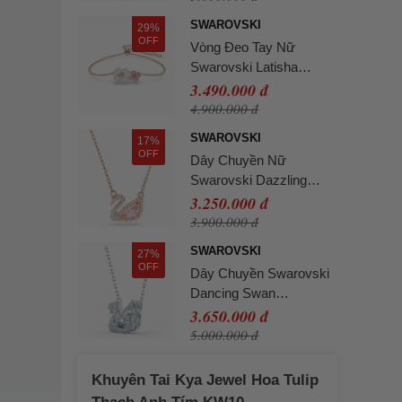
Plated 5469989 Màu
SWAROVSKI
29%
Vàng Hồng
OFF
Vòng Đeo Tay Nữ
Swarovski Latisha
Bracelet Flower,
3.490.000 đ
Multicolored, Rose Gold-
4.900.000 đ
Tone Plated 5636591
SWAROVSKI
17%
Màu Vàng Hồng
OFF
Dây Chuyền Nữ
Swarovski Dazzling
Swan Necklace Multi-
3.250.000 đ
Colored Rose-Gold Tone
3.900.000 đ
Plated 5469989 Màu
SWAROVSKI
27%
Vàng Hồng
OFF
Dây Chuyền Swarovski
Dancing Swan
Necklace, White,
3.650.000 đ
Rhodium Plated
5.000.000 đ
5514421 Màu Bạc
Khuyên Tai Kya Jewel Hoa Tulip