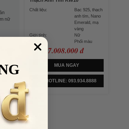
Thạch Anh Tím KW10
Chất liệu:
Bạc 925, thạch
sản
anh tím, Nano
êm nữ
Emerald, mạ
vàng
Giới tính:
Nữ
Màu sắc:
Phối màu
7.008.000 đ
Giá bán:
NG
MUA NGAY
HOTLINE: 093.934.8888
có phụ