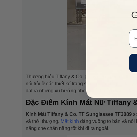
G
Em
Thương hiệu Tiffany & Co. ghi vào lòng tín đồ thời 
nổi trội ở các thiết kế trang sức kim cương. Tiffa
đặt ra những xu hướng phong cách cộp mác Tiffany
Đặc Điểm Kính Mát Nữ Tiffany 
Kính Mát Tiffany & Co. TF Sunglasses TF3089
s
và thời thượng.
Mắt kính
dáng vuông to bản và nổi 
năng che chắn nắng tốt khi đi ra ngoài.