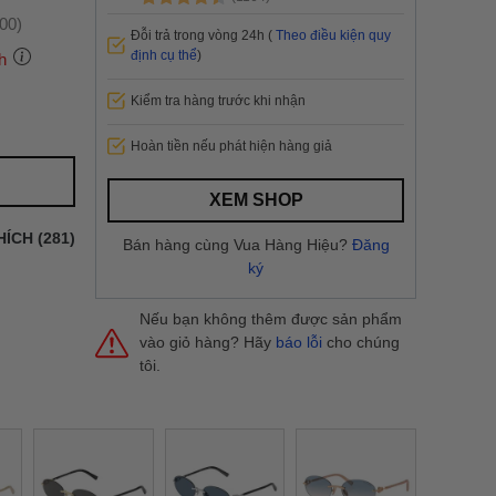
:00)
Đỗi trả trong vòng 24h (
Theo điều kiện quy
định cụ thể
)
h
Kiểm tra hàng trước khi nhận
 thành
Hoàn tiền nếu phát hiện hàng giả
i
và nội
XEM SHOP
nhanh
HÍCH (281)
Bán hàng cùng Vua Hàng Hiệu?
Đăng
 yêu cầu
ký
ng báo
yển tại
Nếu bạn không thêm được sản phẩm
vào giỏ hàng? Hãy
báo lỗi
cho chúng
tôi.