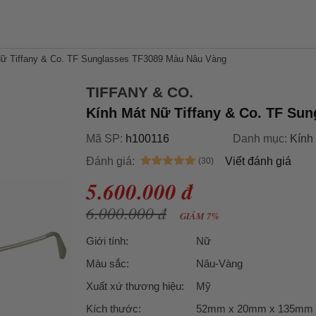
Nữ Tiffany & Co. TF Sunglasses TF3089 Màu Nâu Vàng
TIFFANY & CO.
Kính Mát Nữ Tiffany & Co. TF Su
Mã SP:
h100116
Danh mục:
Kính
Đánh giá:
Viết đánh giá
5.600.000 đ
6.000.000 đ
GIẢM 7%
Giới tính:
Nữ
Màu sắc:
Nâu-Vàng
Xuất xứ thương hiệu:
Mỹ
Kích thước:
52mm x 20mm x 135mm