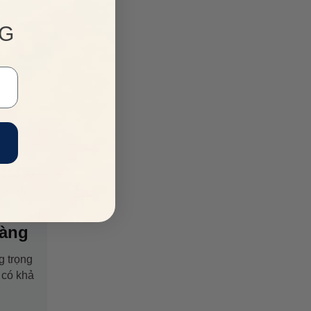
NG
 cấp và
 mỹ và
Vàng
g trọng
 có khả