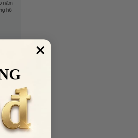
ập năm
ồng hồ
NG