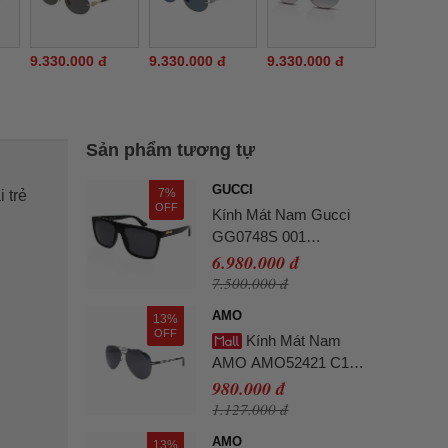
9.330.000 đ
9.330.000 đ
9.330.000 đ
Sản phẩm tương tự
GUCCI
7%
 trẻ
OFF
Kính Mát Nam Gucci
GG0748S 001
Sunglasses Màu Đen
6.980.000 đ
7.500.000 đ
AMO
13%
OFF
Kính Mát Nam
AMO AMO52421 C1
Màu Đen Xám
980.000 đ
1.127.000 đ
AMO
13%