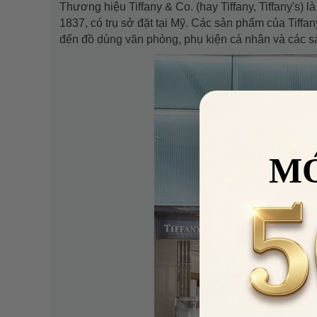
Thương hiệu Tiffany & Co. (hay Tiffany, Tiffany's) 
1837, có trụ sở đặt tại Mỹ. Các sản phẩm của Tiffa
đến đồ dùng văn phòng, phụ kiện cá nhân và các 
M