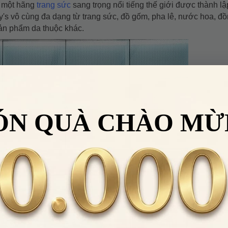
là một hãng
trang sức
sang trọng nổi tiếng thế giới được thành l
ny's vô cùng đa dạng từ trang sức, đồ gốm, pha lê, nước hoa, đ
sản phẩm da thuộc khác.
ÓN QUÀ CHÀO MỪ