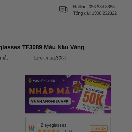
Hotline:
093.934.8888
Tổng đài:
1900 232322
nglasses TF3089 Màu Nâu Vàng
 mắt
Lượt mua:
30
HZ eyeglasses
Theo dõi
(1164)