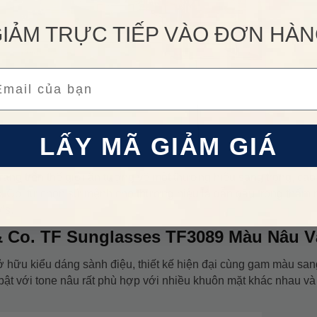
IẢM TRỰC TIẾP VÀO ĐƠN HÀ
ail
LẤY MÃ GIẢM GIÁ
trang trên thế giới ấn tượng về một thương hiệu sang trọng, cao
ny & Co. tự chọn sứ mệnh cho thương hiệu là dẫn đầu trong thẩm
’s.
& Co. TF Sunglasses TF3089 Màu Nâu 
ở hữu kiểu dáng sành điệu, thiết kế hiện đại cùng gam màu san
bật với tone nâu rất phù hợp với nhiều khuôn mặt khác nhau và