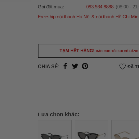
Gọi đặt mua:
093.934.8888
(08:00 - 21
Freeship nội thành Hà Nội & nội thành Hồ Chí Min
Ưu đãi dành cho bạn
Miễn phí giao hàng
30.000đ
cho đơn hàng từ
500.000đ
(Áp dụng tại nội thành Hà Nội & nội
Hồ Chí Minh).
TẠM HẾT HÀNG!
BÁO CHO TÔI KHI CÓ HÀNG
Lưu ý: Với các đơn hàng tại nội thành
Hà Nộ
thành
Hồ Chí Minh
, khách hàng muốn giao 
CHIA SẺ:
ĐÃ T
trong ngày hoặc Đơn hàng giao hỏa tốc theo
của khách hàng phí vận chuyển sẽ được thô
và áp dụng theo cước phí của đơn vị vận chu
thời điểm đó.
Xem chi tiết →
Lựa chọn khác: