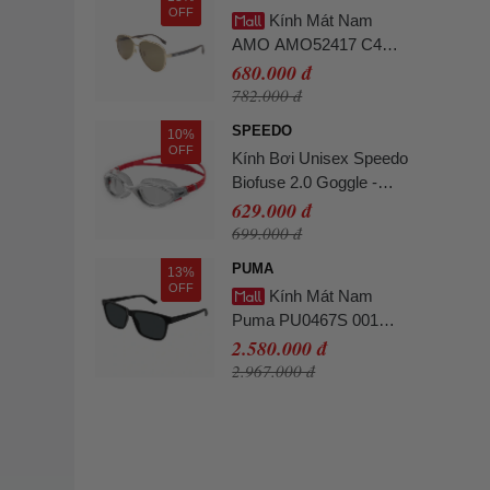
OFF
Kính Mát Nam
AMO AMO52417 C4
Màu Nâu
680.000 đ
782.000 đ
SPEEDO
10%
OFF
Kính Bơi Unisex Speedo
Biofuse 2.0 Goggle -
Red Màu Đỏ
629.000 đ
699.000 đ
PUMA
13%
OFF
Kính Mát Nam
Puma PU0467S 001
Màu Đen
2.580.000 đ
2.967.000 đ