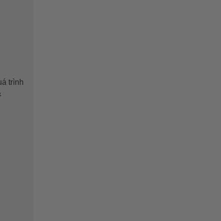
á trình
&