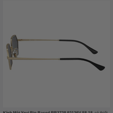
Kính Mát
Yevi Bio Based RB3728 92136V 58-18
có thiết