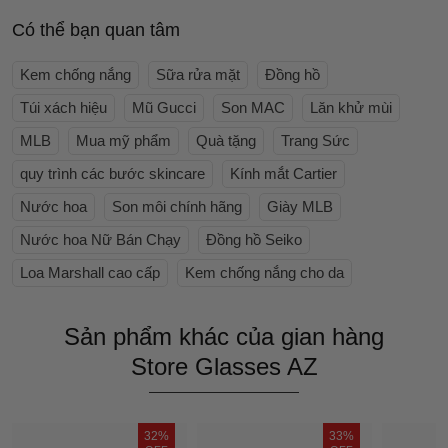
Có thể bạn quan tâm
Kem chống nắng
Sữa rửa mặt
Đồng hồ
Túi xách hiệu
Mũ Gucci
Son MAC
Lăn khử mùi
MLB
Mua mỹ phẩm
Quà tặng
Trang Sức
quy trình các bước skincare
Kính mắt Cartier
Nước hoa
Son môi chính hãng
Giày MLB
Nước hoa Nữ Bán Chạy
Đồng hồ Seiko
Loa Marshall cao cấp
Kem chống nắng cho da
Sản phẩm khác của gian hàng
Store Glasses AZ
32%
33%