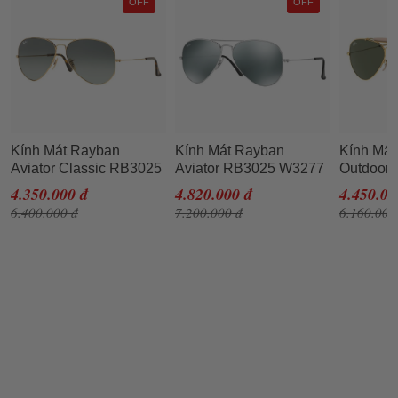
OFF
OFF
Kính Mát Rayban
Kính Mát Rayban
Kính Mát
Aviator Classic RB3025
Aviator RB3025 W3277
Outdoors
181/71 58 Màu Xám
58-14 Màu Xám
L2112 6
4.350.000 đ
4.820.000 đ
4.450.00
Green
6.400.000 đ
7.200.000 đ
6.160.000