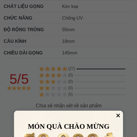
CHẤT LIỆU GỌNG
Kim loại
CHỨC NĂNG
Chống UV
ĐỘ RỘNG TRÒNG
55mm
CẦU KÍNH
18mm
CHIỀU DÀI GỌNG
145mm
(27)
5/5
(0)
(0)
(0)
(0)
Chia sẻ nhận xét về sản phẩm
VIẾT NHẬN XÉT
MÓN QUÀ CHÀO MỪNG