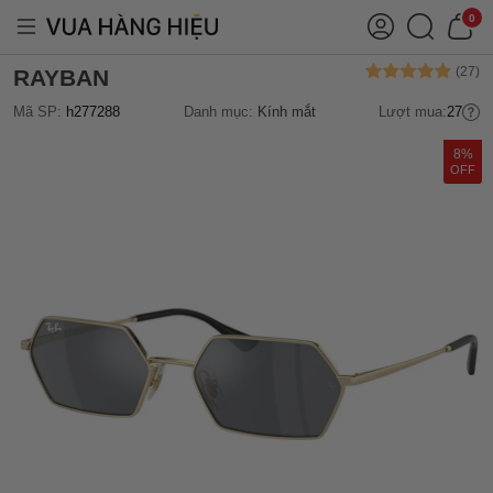
0
RAYBAN
Mã SP:
h277288
Danh mục:
Kính mắt
Lượt mua:
27
8%
OFF