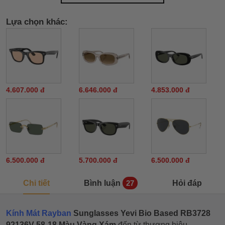
Lựa chọn khác:
4.607.000 đ
6.646.000 đ
4.853.000 đ
6.500.000 đ
5.700.000 đ
6.500.000 đ
Chi tiết
Bình luận
Hỏi đáp
27
Kính Mát Rayban
Sunglasses Yevi Bio Based RB3728
92136V 58-18 Màu Vàng Xám
đến từ thương hiệu