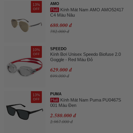
AMO
13%
OFF
Kính Mát Nam AMO AMO52417
C4 Màu Nâu
680.000 đ
782.000 đ
SPEEDO
10%
Kính Bơi Unisex Speedo Biofuse 2.0
OFF
Goggle - Red Màu Đỏ
629.000 đ
699.000 đ
PUMA
13%
OFF
Kính Mát Nam Puma PU0467S
001 Màu Đen
2.580.000 đ
2.967.000 đ