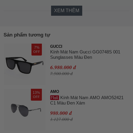
XEM THÊM
Sản phẩm tương tự
GUCCI
7%
Kính Mát Nam Gucci GG0748S 001
OFF
Sunglasses Màu Đen
6.980.000 đ
7.500.000 đ
AMO
13%
OFF
Kính Mát Nam AMO AMO52421
C1 Màu Đen Xám
980.000 đ
1.127.000 đ